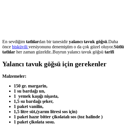
En sevdiğim
tatlılar
dan bir tanesidir
yalancı tavuk göğsü
.Daha
önce
bisküvili
versiyonunu denemiştim o da çok güzel oluyor.
Sütlü
tatlılar
her zaman güzeldir..Buyrun yalancı tavuk göğsü
tarifi
Yalancı tavuk göğsü için gerekenler
Malzemeler:
150 gr. margarin,
1 su bardağı un,
1 yemek kaşığı nişasta,
1,5 su bardağı şeker,
1 paket vanilin,
1,5 litre süt,(yarım litresi sos için)
1 paket hazır bitter çikolatalı sos (toz halinde )
1 paket çikolata sosu.