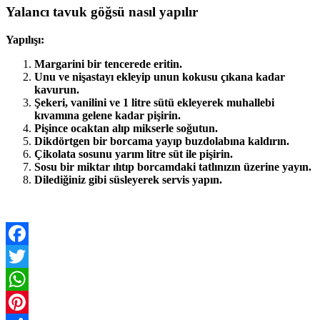
Yalancı tavuk göğsü nasıl yapılır
Yapılışı:
Margarini bir tencerede eritin.
Unu ve nişastayı ekleyip unun kokusu çıkana kadar
kavurun.
Şekeri, vanilini ve 1 litre sütü ekleyerek muhallebi
kıvamına gelene kadar pişirin.
Pişince ocaktan alıp mikserle soğutun.
Dikdörtgen bir borcama yayıp buzdolabına kaldırın.
Çikolata sosunu yarım litre süt ile pişirin.
Sosu bir miktar ılıtıp borcamdaki tatlınızın üzerine yayın.
Dilediğiniz gibi süsleyerek servis yapın.
Facebook
Twitter
WhatsApp