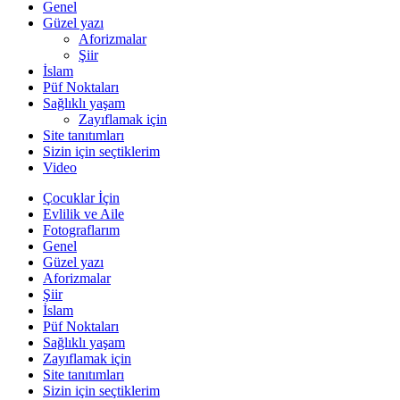
Genel
Güzel yazı
Aforizmalar
Şiir
İslam
Püf Noktaları
Sağlıklı yaşam
Zayıflamak için
Site tanıtımları
Sizin için seçtiklerim
Video
Çocuklar İçin
Evlilik ve Aile
Fotograflarım
Genel
Güzel yazı
Aforizmalar
Şiir
İslam
Püf Noktaları
Sağlıklı yaşam
Zayıflamak için
Site tanıtımları
Sizin için seçtiklerim