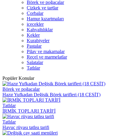
Börek ve poğaçalar
Çizkek ve tartlar
Çorbalar
Hamur kızartmaları
içecekler
Kahvaltılıklar
Kekler
Kurabiyeler
Pastalar
Pilav ve makarnalar
Reçel ve marmelatlar
Salatalar
Tatlılar
Popüler Konular
Börek ve poğaçalar
Hazır Yufkadan Değişik Börek tarifleri (18 ÇEŞİT)
Tatlılar
İRMİK TOPLARI TARİFİ
Tatlılar
Havuç rüyası tatlısı tarifi