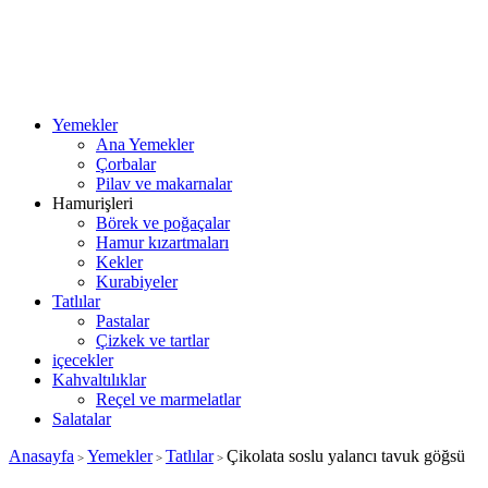
Yemekler
Ana Yemekler
Çorbalar
Pilav ve makarnalar
Hamurişleri
Börek ve poğaçalar
Hamur kızartmaları
Kekler
Kurabiyeler
Tatlılar
Pastalar
Çizkek ve tartlar
içecekler
Kahvaltılıklar
Reçel ve marmelatlar
Salatalar
Anasayfa
Yemekler
Tatlılar
Çikolata soslu yalancı tavuk göğsü
>
>
>