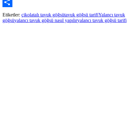
Pinterest
Paylaş
Etiketler:
çikolatalı tavuk göğsü
tavuk göğsü tarifi
Yalancı tavuk
göğsü
yalancı tavuk göğsü nasıl yapılır
yalancı tavuk göğsü tarifi