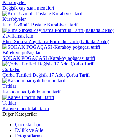
Kurabiyeler
Değişik çay saati menüleri
Kurabiyeler
Kuru Üzümlü Pastane Kurabiyesi tarifi
Zayıflamak için
Elma Sirkesi Zayıflama Formülü Tarifi (haftada 2 kilo)
Börek ve poğaçalar
SOKAK POĞAÇASI /Karaköy poğaçası tarifi
Çorbalar
Çorba Tarifleri Değişik 17 Adet Çorba Tarifi
Tatlılar
Kakaolu padişah lokumu tarifi
Tatlılar
Kahveli incirli tatlı tarifi
Diğer Kategoriler
Çocuklar İçin
Evlilik ve Aile
Fotograflarım