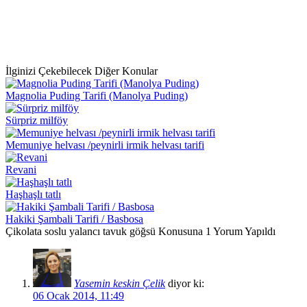
İlginizi Çekebilecek Diğer Konular
Magnolia Puding Tarifi (Manolya Puding)
Sürpriz milföy
Memuniye helvası /peynirli irmik helvası tarifi
Revani
Haşhaşlı tatlı
Hakiki Şambali Tarifi / Basbosa
Çikolata soslu yalancı tavuk göğsü Konusuna 1 Yorum Yapıldı
Yasemin keskin Çelik
diyor ki:
06 Ocak 2014, 11:49