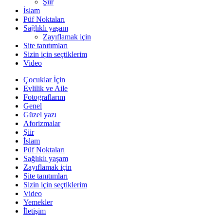
Şiir
İslam
Püf Noktaları
Sağlıklı yaşam
Zayıflamak için
Site tanıtımları
Sizin için seçtiklerim
Video
Çocuklar İçin
Evlilik ve Aile
Fotograflarım
Genel
Güzel yazı
Aforizmalar
Şiir
İslam
Püf Noktaları
Sağlıklı yaşam
Zayıflamak için
Site tanıtımları
Sizin için seçtiklerim
Video
Yemekler
İletişim