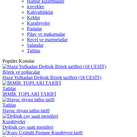
Hamur kızartmaları
içecekler
Kahvaltılıklar
Kekler
Kurabiyeler
Pastalar
Pilav ve makarnalar
Reçel ve marmelatlar
Salatalar
Tatlılar
Popüler Konular
Börek ve poğaçalar
Hazır Yufkadan Değişik Börek tarifleri (18 ÇEŞİT)
Tatlılar
İRMİK TOPLARI TARİFİ
Tatlılar
Havuç rüyası tatlısı tarifi
Kurabiyeler
Değişik çay saati menüleri