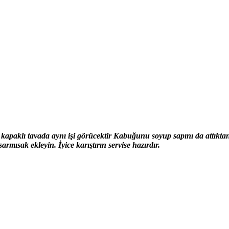
on kapaklı tavada aynı işi görücektir Kabuğunu soyup sapını da attıkt
armısak ekleyin. İyice karıştırın servise hazırdır.