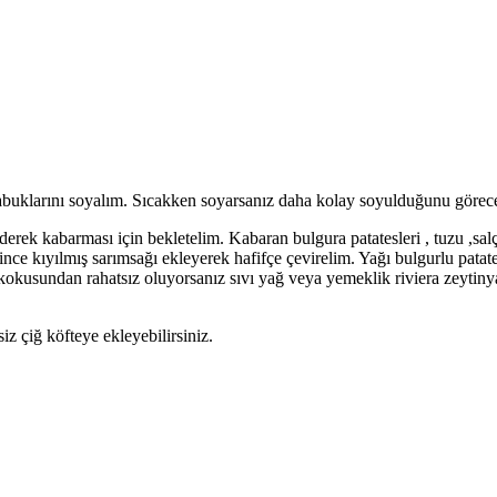
 kabuklarını soyalım. Sıcakken soyarsanız daha kolay soyulduğunu görecek
derek kabarması için bekletelim. Kabaran bulgura patatesleri , tuzu ,sa
ince kıyılmış sarımsağı ekleyerek hafifçe çevirelim. Yağı bulgurlu pat
 kokusundan rahatsız oluyorsanız sıvı yağ veya yemeklik riviera zeytinya
z çiğ köfteye ekleyebilirsiniz.