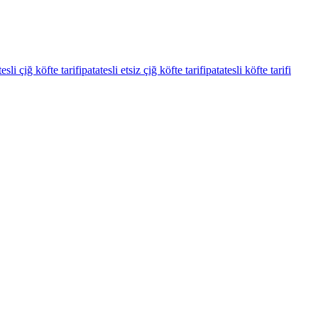
esli çiğ köfte tarifi
patatesli etsiz çiğ köfte tarifi
patatesli köfte tarifi