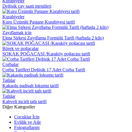
Kurabiyeler
Değişik çay saati menüleri
Kurabiyeler
Kuru Üzümlü Pastane Kurabiyesi tarifi
Zayıflamak için
Elma Sirkesi Zayıflama Formülü Tarifi (haftada 2 kilo)
Börek ve poğaçalar
SOKAK POĞAÇASI /Karaköy poğaçası tarifi
Çorbalar
Çorba Tarifleri Değişik 17 Adet Çorba Tarifi
Tatlılar
Kakaolu padişah lokumu tarifi
Tatlılar
Kahveli incirli tatlı tarifi
Diğer Kategoriler
Çocuklar İçin
Evlilik ve Aile
Fotograflarım