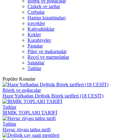
Börek ve poğaçalar
Çizkek ve tartlar
Çorbalar
Hamur kızartmaları
içecekler
Kahvaltılıklar
Kekler
Kurabiyeler
Pastalar
Pilav ve makarnalar
Reçel ve marmelatlar
Salatalar
Tatlılar
Popüler Konular
Börek ve poğaçalar
Hazır Yufkadan Değişik Börek tarifleri (18 ÇEŞİT)
Tatlılar
İRMİK TOPLARI TARİFİ
Tatlılar
Havuç rüyası tatlısı tarifi