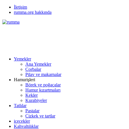
İletişim
rumma.org hakkında
Yemekler
Ana Yemekler
Çorbalar
Pilav ve makarnalar
Hamurişleri
Börek ve poğaçalar
Hamur kızartmaları
Kekler
Kurabiyeler
Tatlılar
Pastalar
Çizkek ve tartlar
içecekler
Kahvaltılıklar