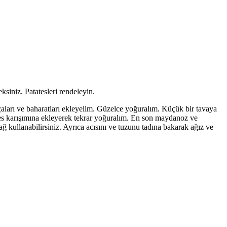
siniz. Patatesleri rendeleyin.
lçaları ve baharatları ekleyelim. Güzelce yoğuralım. Küçük bir tavaya
ates karışımına ekleyerek tekrar yoğuralım. En son maydanoz ve
ğ kullanabilirsiniz. Ayrıca acısını ve tuzunu tadına bakarak ağız ve