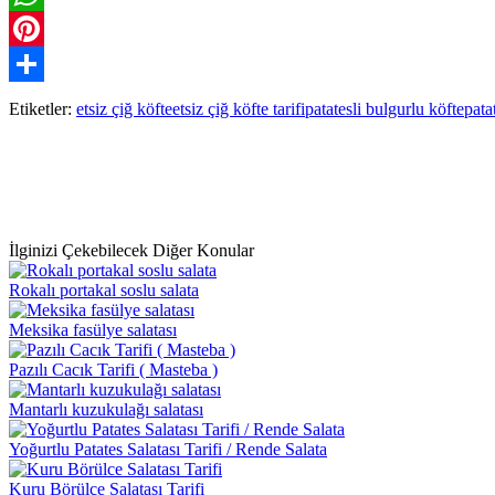
WhatsApp
Pinterest
Paylaş
Etiketler:
etsiz çiğ köfte
etsiz çiğ köfte tarifi
patatesli bulgurlu köfte
patat
İlginizi Çekebilecek Diğer Konular
Rokalı portakal soslu salata
Meksika fasülye salatası
Pazılı Cacık Tarifi ( Masteba )
Mantarlı kuzukulağı salatası
Yoğurtlu Patates Salatası Tarifi / Rende Salata
Kuru Börülce Salatası Tarifi