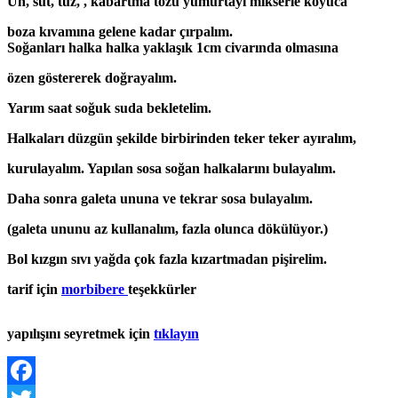
Un, süt, tuz, , kabartma tozu yumurtayı mikserle koyuca
boza kıvamına gelene kadar çırpalım.
Soğanları halka halka yaklaşık 1cm civarında olmasına
özen göstererek doğrayalım.
Yarım saat soğuk suda bekletelim.
Halkaları düzgün şekilde birbirinden teker teker ayıralım,
kurulayalım. Yapılan sosa soğan halkalarını bulayalım.
Daha sonra galeta ununa ve tekrar sosa bulayalım.
(galeta ununu az kullanalım, fazla olunca dökülüyor.)
Bol kızgın sıvı yağda çok fazla kızartmadan pişirelim.
tarif için
morbibere
teşekkürler
yapılışını seyretmek için
tıklayın