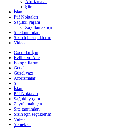
Aforizmalar
Şiir
İslam
Püf Noktaları
Sağlıklı yaşam
Zayıflamak için
Site tanıtımları
Sizin için seçtiklerim
Video
Çocuklar İçin
Evlilik ve Aile
Fotograflarım
Genel
Güzel yazı
Aforizmalar
Şiir
İslam
Püf Noktaları
Sağlıklı yaşam
Zayıflamak için
Site tanıtımları
Sizin için seçtiklerim
Video
Yemekler