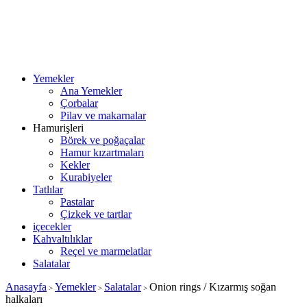
Yemekler
Ana Yemekler
Çorbalar
Pilav ve makarnalar
Hamurişleri
Börek ve poğaçalar
Hamur kızartmaları
Kekler
Kurabiyeler
Tatlılar
Pastalar
Çizkek ve tartlar
içecekler
Kahvaltılıklar
Reçel ve marmelatlar
Salatalar
Anasayfa
Yemekler
Salatalar
Onion rings / Kızarmış soğan
>
>
>
halkaları