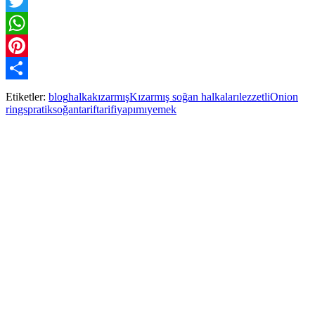
Facebook
Twitter
WhatsApp
Pinterest
Paylaş
Etiketler:
blog
halka
kızarmış
Kızarmış soğan halkaları
lezzetli
Onion
rings
pratik
soğan
tarif
tarifi
yapımı
yemek