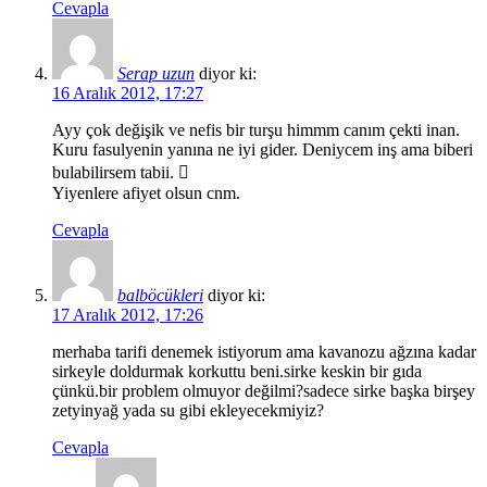
Cevapla
Serap uzun
diyor ki:
16 Aralık 2012, 17:27
Ayy çok değişik ve nefis bir turşu himmm canım çekti inan.
Kuru fasulyenin yanına ne iyi gider. Deniycem inş ama biberi
bulabilirsem tabii. 
Yiyenlere afiyet olsun cnm.
Cevapla
balböcükleri
diyor ki:
17 Aralık 2012, 17:26
merhaba tarifi denemek istiyorum ama kavanozu ağzına kadar
sirkeyle doldurmak korkuttu beni.sirke keskin bir gıda
çünkü.bir problem olmuyor değilmi?sadece sirke başka birşey
zetyinyağ yada su gibi ekleyecekmiyiz?
Cevapla