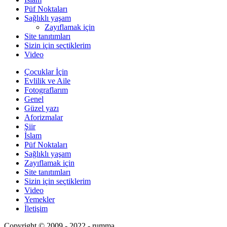
Püf Noktaları
Sağlıklı yaşam
Zayıflamak için
Site tanıtımları
Sizin için seçtiklerim
Video
Çocuklar İçin
Evlilik ve Aile
Fotograflarım
Genel
Güzel yazı
Aforizmalar
Şiir
İslam
Püf Noktaları
Sağlıklı yaşam
Zayıflamak için
Site tanıtımları
Sizin için seçtiklerim
Video
Yemekler
İletişim
Copyright © 2009 - 2022 - rumma