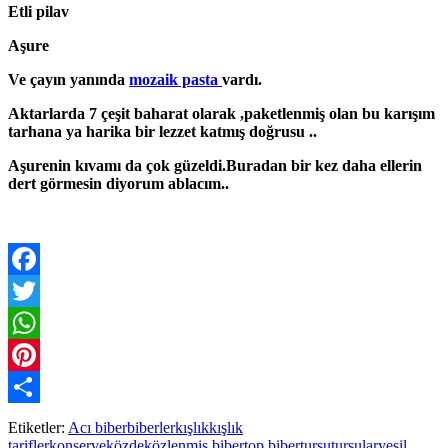
Etli pilav
Aşure
Ve çayın yanında
mozaik pasta
vardı.
Aktarlarda 7 çeşit baharat olarak ,paketlenmiş olan bu karışım
tarhana ya harika bir lezzet katmış doğrusu ..
Aşurenin kıvamı da çok güzeldi.Buradan bir kez daha ellerin
dert görmesin diyorum ablacım..
Facebook
Twitter
WhatsApp
Pinterest
Paylaş
Etiketler:
Acı biber
biberler
kışlık
kışlık
tarifler
konserve
közde
közlenmiş biber
top biber
turşu
turşular
yeşil