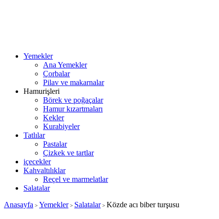
Yemekler
Ana Yemekler
Çorbalar
Pilav ve makarnalar
Hamurişleri
Börek ve poğaçalar
Hamur kızartmaları
Kekler
Kurabiyeler
Tatlılar
Pastalar
Çizkek ve tartlar
içecekler
Kahvaltılıklar
Reçel ve marmelatlar
Salatalar
Anasayfa
Yemekler
Salatalar
Közde acı biber turşusu
>
>
>