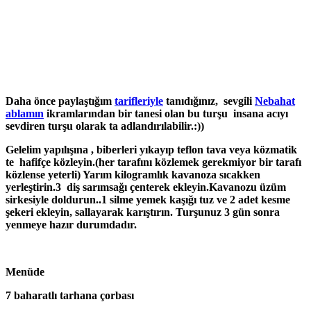
Daha önce paylaştığım
tarifleriyle
tanıdığınız, sevgili
Nebahat
ablamın
ikramlarından bir tanesi olan bu turşu
insana acıyı
sevdiren turşu olarak ta adlandırılabilir.:))
Gelelim yapılışına , biberleri yıkayıp teflon tava veya közmatik
te hafifçe közleyin.(her tarafını közlemek gerekmiyor bir tarafı
közlense yeterli) Yarım kilogramlık kavanoza sıcakken
yerleştirin.3 diş sarımsağı çenterek ekleyin.Kavanozu üzüm
sirkesiyle doldurun..
1 silme yemek kaşığı tuz ve 2 adet kesme
şekeri ekleyin, sallayarak karıştırın.
Turşunuz 3 gün sonra
yenmeye hazır durumdadır.
Menüde
7 baharatlı tarhana çorbası