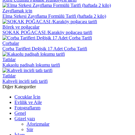
Zayıflamak için
Elma Sirkesi Zayıflama Formülü Tarifi (haftada 2 kilo)
Börek ve poğaçalar
SOKAK POĞAÇASI /Karaköy poğaçası tarifi
Çorbalar
Çorba Tarifleri Değişik 17 Adet Çorba Tarifi
Tatlılar
Kakaolu padişah lokumu tarifi
Tatlılar
Kahveli incirli tatlı tarifi
Diğer Kategoriler
Çocuklar İçin
Evlilik ve Aile
Fotograflarım
Genel
Güzel yazı
Aforizmalar
Şiir
İslam