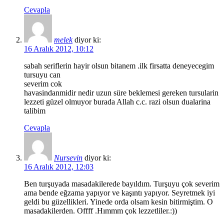
Cevapla
melek
diyor ki:
16 Aralık 2012, 10:12
sabah seriflerin hayir olsun bitanem .ilk firsatta deneyecegim
tursuyu can
severim cok
havasindanmidir nedir uzun süre beklemesi gereken tursularin
lezzeti güzel olmuyor burada Allah c.c. razi olsun dualarina
talibim
Cevapla
Nursevin
diyor ki:
16 Aralık 2012, 12:03
Ben turşuyada masadakilerede bayıldım. Turşuyu çok severim
ama bende eğzama yapıyor ve kaşıntı yapıyor. Seyretmek iyi
geldi bu güzellikleri. Yinede orda olsam kesin bitirmiştim. O
masadakilerden. Offff .Hımmm çok lezzetliler.:))