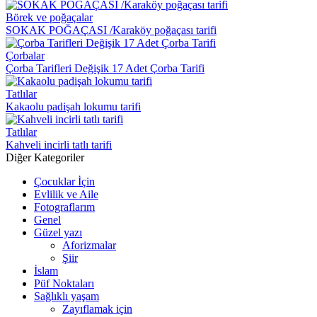
Börek ve poğaçalar
SOKAK POĞAÇASI /Karaköy poğaçası tarifi
Çorbalar
Çorba Tarifleri Değişik 17 Adet Çorba Tarifi
Tatlılar
Kakaolu padişah lokumu tarifi
Tatlılar
Kahveli incirli tatlı tarifi
Diğer Kategoriler
Çocuklar İçin
Evlilik ve Aile
Fotograflarım
Genel
Güzel yazı
Aforizmalar
Şiir
İslam
Püf Noktaları
Sağlıklı yaşam
Zayıflamak için