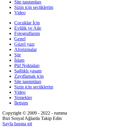
Site tanıtımları
Sizin için seçtiklerim
Video
Çocuklar İçin
Evlilik ve Aile
Fotograflarım
Genel
Güzel yazı
Aforizmalar
Şiir
İslam
Püf Noktaları
Sağlıklı yaşam
Zayıflamak için
Site tanıtımları
Sizin için seçtiklerim
Video
Yemekler
İletişim
Copyright © 2009 - 2022 - rumma
Bizi Sosyal Ağlarda Takip Edin
Sayfa başına git