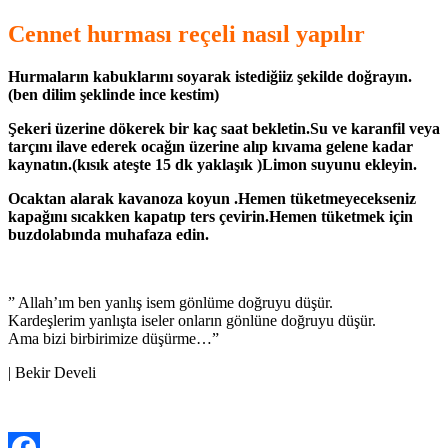
Cennet hurması reçeli nasıl yapılır
Hurmaların kabuklarını soyarak istediğiiz şekilde doğrayın.
(ben dilim şeklinde ince kestim)
Şekeri üzerine dökerek bir kaç saat bekletin.Su ve karanfil veya
tarçını ilave ederek ocağın üzerine alıp kıvama gelene kadar
kaynatın.(kısık ateşte 15 dk yaklaşık )Limon suyunu ekleyin.
Ocaktan alarak kavanoza koyun .Hemen tüketmeyecekseniz
kapağını sıcakken kapatıp ters çevirin.Hemen tüketmek için
buzdolabında muhafaza edin.
” Allah’ım ben yanlış isem gönlüme doğruyu düşür.
Kardeşlerim yanlışta iseler onların gönlüne doğruyu düşür.
Ama bizi birbirimize düşürme…”
| Bekir Develi