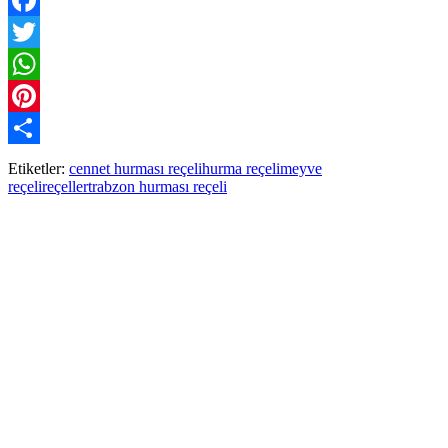
Facebook
Twitter
WhatsApp
Pinterest
Paylaş
Etiketler:
cennet hurması reçeli
hurma reçeli
meyve
reçeli
reçeller
trabzon hurması reçeli