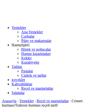
Yemekler
Ana Yemekler
Çorbalar
Pilav ve makarnalar
Hamurişleri
Börek ve poğaçalar
Hamur kızartmaları
Kekler
Kurabiyeler
Tatlılar
Pastalar
Çizkek ve tartlar
içecekler
Kahvaltılıklar
Reçel ve marmelatlar
Salatalar
Anasayfa
Yemekler
Reçel ve marmelatlar
Cennet
>
>
>
hurması/Trabzon hurması reçeli tarifi