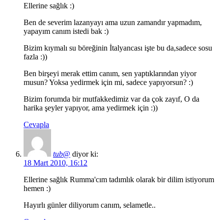
Ellerine sağlık :)
Ben de severim lazanyayı ama uzun zamandır yapmadım,
yapayım canım istedi bak :)
Bizim kıymalı su böreğinin İtalyancası işte bu da,sadece sosu
fazla :))
Ben birşeyi merak ettim canım, sen yaptıklarından yiyor
musun? Yoksa yedirmek için mi, sadece yapıyorsun? :)
Bizim forumda bir mutfakkedimiz var da çok zayıf, O da
harika şeyler yapıyor, ama yedirmek için :))
Cevapla
tub@
diyor ki:
18 Mart 2010, 16:12
Ellerine sağlık Rumma'cım tadımlık olarak bir dilim istiyorum
hemen :)
Hayırlı günler diliyorum canım, selametle..