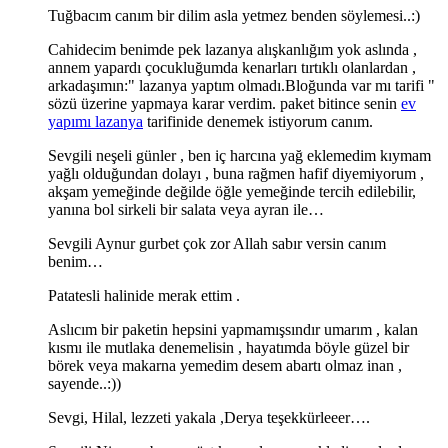
Tuğbacım canım bir dilim asla yetmez benden söylemesi..:)
Cahidecim benimde pek lazanya alışkanlığım yok aslında ,
annem yapardı çocukluğumda kenarları tırtıklı olanlardan ,
arkadaşımın:" lazanya yaptım olmadı.Bloğunda var mı tarifi "
sözü üzerine yapmaya karar verdim. paket bitince senin
ev
yapımı lazanya
tarifinide denemek istiyorum canım.
Sevgili neşeli günler , ben iç harcına yağ eklemedim kıymam
yağlı olduğundan dolayı , buna rağmen hafif diyemiyorum ,
akşam yemeğinde değilde öğle yemeğinde tercih edilebilir,
yanına bol sirkeli bir salata veya ayran ile…
Sevgili Aynur gurbet çok zor Allah sabır versin canım
benim…
Patatesli halinide merak ettim .
Aslıcım bir paketin hepsini yapmamışsındır umarım , kalan
kısmı ile mutlaka denemelisin , hayatımda böyle güzel bir
börek veya makarna yemedim desem abartı olmaz inan ,
sayende..:))
Sevgi, Hilal, lezzeti yakala ,Derya teşekkürleeer….