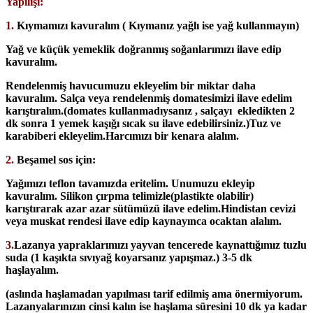
Yapılışı:
1.
Kıymamızı kavuralım ( Kıymanız yağlı ise yağ kullanmayın)
Yağ ve küçük yemeklik doğranmış soğanlarımızı ilave edip
kavuralım.
Rendelenmiş havucumuzu ekleyelim bir miktar daha
kavuralım. Salça veya rendelenmiş domatesimizi ilave edelim
karıştıralım.(domates kullanmadıysanız , salçayı ekledikten 2
dk sonra 1 yemek kaşığı sıcak su ilave edebilirsiniz.)Tuz ve
karabiberi ekleyelim.Harcımızı bir kenara alalım.
2.
Beşamel sos için:
Yağımızı teflon tavamızda eritelim. Unumuzu ekleyip
kavuralım. Silikon çırpma telimizle(plastikte olabilir)
karıştırarak azar azar sütümüzü ilave edelim.Hindistan cevizi
veya muskat rendesi ilave edip kaynayınca ocaktan alalım.
3.
Lazanya yapraklarımızı yayvan tencerede kaynattığımız tuzlu
suda (1 kaşıkta sıvıyağ koyarsanız yapışmaz.) 3-5 dk
haşlayalım.
(aslında haşlamadan yapılması tarif edilmiş ama önermiyorum.
Lazanyalarınızın cinsi kalın ise haşlama süresini 10 dk ya kadar