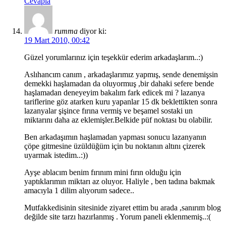
Cevapla
rumma
diyor ki:
19 Mart 2010, 00:42
Güzel yorumlarınız için teşekkür ederim arkadaşlarım..:)
Aslıhancım canım , arkadaşlarımız yapmış, sende denemişsin
demekki haşlamadan da oluyormuş ,bir dahaki sefere bende
haşlamadan deneyeyim bakalım fark edicek mi ? lazanya
tariflerine göz atarken kuru yapanlar 15 dk beklettikten sonra
lazanyalar şişince fırına vermiş ve beşamel sostaki un
miktarını daha az eklemişler.Belkide püf noktası bu olabilir.
Ben arkadaşımın haşlamadan yapması sonucu lazanyanın
çöpe gitmesine üzüldüğüm için bu noktanın altını çizerek
uyarmak istedim..:))
Ayşe ablacım benim fırınım mini fırın olduğu için
yaptıklarımın miktarı az oluyor. Haliyle , ben tadına bakmak
amacıyla 1 dilim alıyorum sadece..
Mutfakkedisinin sitesinide ziyaret ettim bu arada ,sanırım blog
değilde site tarzı hazırlanmış . Yorum paneli eklenmemiş..:(