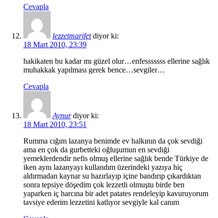
Cevapla
lezzetmarifet
diyor ki:
18 Mart 2010, 23:39
hakikaten bu kadar mı güzel olur…enfesssssss ellerine sağlık
muhakkak yapılması gerek bence…sevgiler…
Cevapla
Aynur
diyor ki:
18 Mart 2010, 23:51
Rumma cığım lazanya benimde ev halkının da çok sevdiği
ama en çok da gurbetteki oğluşumun en sevdiği
yemeklerdendir nefis olmuş ellerine sağlık bende Türkiye de
iken aynı lazanyayı kullandım üzerindeki yazıya hiç
aldırmadan kaynar su hazırlayıp içine bandırıp çıkardıktan
sonra tepsiye döşedim çok lezzetli olmuştu birde ben
yaparken iç harcına bir adet patates rendeleyip kavuruyorum
tavsiye ederim lezzetini katlıyor sevgiyle kal canım