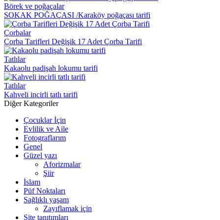
Börek ve poğaçalar
SOKAK POĞAÇASI /Karaköy poğaçası tarifi
Çorbalar
Çorba Tarifleri Değişik 17 Adet Çorba Tarifi
Tatlılar
Kakaolu padişah lokumu tarifi
Tatlılar
Kahveli incirli tatlı tarifi
Diğer Kategoriler
Çocuklar İçin
Evlilik ve Aile
Fotograflarım
Genel
Güzel yazı
Aforizmalar
Şiir
İslam
Püf Noktaları
Sağlıklı yaşam
Zayıflamak için
Site tanıtımları