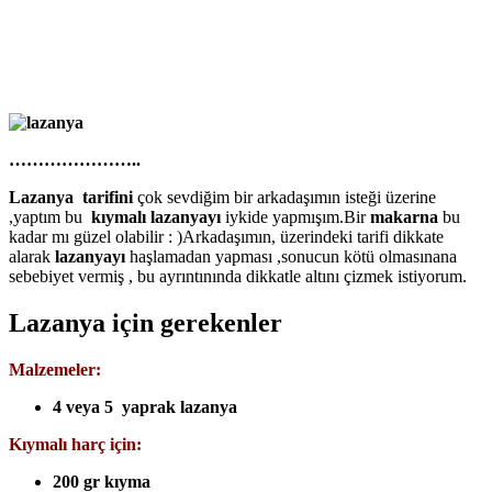
…………………..
Lazanya tarifini
çok sevdiğim bir arkadaşımın isteği üzerine
,yaptım bu
kıymalı lazanyayı
iykide yapmışım.Bir
makarna
bu
kadar mı güzel olabilir : )Arkadaşımın, üzerindeki tarifi dikkate
alarak
lazanyayı
haşlamadan yapması ,sonucun kötü olmasınana
sebebiyet vermiş , bu ayrıntınında dikkatle altını çizmek istiyorum.
Lazanya için gerekenler
Malzemeler:
4 veya 5 yaprak lazanya
Kıymalı harç için:
200 gr kıyma