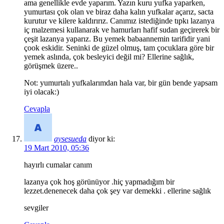
ama genellikle evde yaparım. Yazın kuru yufka yaparken,
yumurtası çok olan ve biraz daha kalın yufkalar açarız, sacta
kurutur ve kilere kaldırırız. Canımız istediğinde tıpkı lazanya
iç malzemesi kullanarak ve hamurları hafif sudan geçirerek bir
çeşit lazanya yaparız. Bu yemek babaannemin tarifidir yani
çook eskidir. Seninki de güzel olmuş, tam çocuklara göre bir
yemek aslında, çok besleyici değil mi? Ellerine sağlık,
görüşmek üzere..
Not: yumurtalı yufkalarımdan hala var, bir gün bende yapsam
iyi olacak:)
Cevapla
aysesueda
diyor ki:
19 Mart 2010, 05:36
hayırlı cumalar canım
lazanya çok hoş görünüyor .hiç yapmadığım bir
lezzet.denenecek daha çok şey var demekki . ellerine sağlık
sevgiler