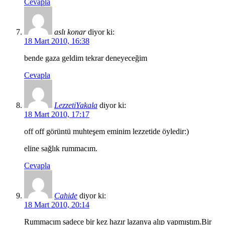
Cevapla
aslı konar
diyor ki:
18 Mart 2010, 16:38
bende gaza geldim tekrar deneyeceğim
Cevapla
LezzetiYakala
diyor ki:
18 Mart 2010, 17:17
off off görüntü muhteşem eminim lezzetide öyledir:)
eline sağlık rummacım.
Cevapla
Cahide
diyor ki:
18 Mart 2010, 20:14
Rummacım sadece bir kez hazır lazanya alıp yapmıştım.Bir