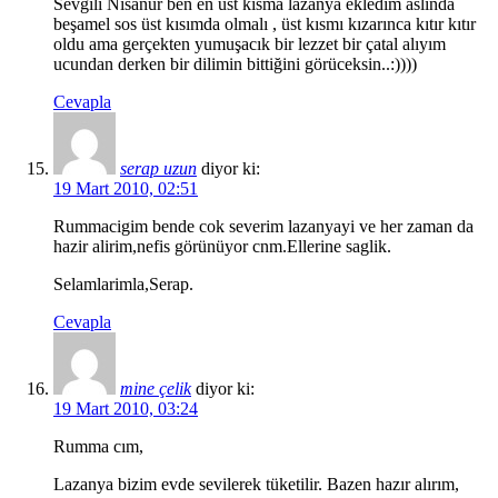
Sevgili Nisanur ben en üst kısma lazanya ekledim aslında
beşamel sos üst kısımda olmalı , üst kısmı kızarınca kıtır kıtır
oldu ama gerçekten yumuşacık bir lezzet bir çatal alıyım
ucundan derken bir dilimin bittiğini görüceksin..:))))
Cevapla
serap uzun
diyor ki:
19 Mart 2010, 02:51
Rummacigim bende cok severim lazanyayi ve her zaman da
hazir alirim,nefis görünüyor cnm.Ellerine saglik.
Selamlarimla,Serap.
Cevapla
mine çelik
diyor ki:
19 Mart 2010, 03:24
Rumma cım,
Lazanya bizim evde sevilerek tüketilir. Bazen hazır alırım,