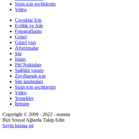
Sizin için seçtiklerim
Video
Çocuklar İçin
Evlilik ve Aile
Fotograflarım
Genel
Güzel yazı
Aforizmalar
Şiir
İslam
Püf Noktaları
Sağlıklı yaşam
Zayıflamak için
Site tanıtımları
Sizin için seçtiklerim
Video
Yemekler
İletişim
Copyright © 2009 - 2022 - rumma
Bizi Sosyal Ağlarda Takip Edin
Sayfa başına git