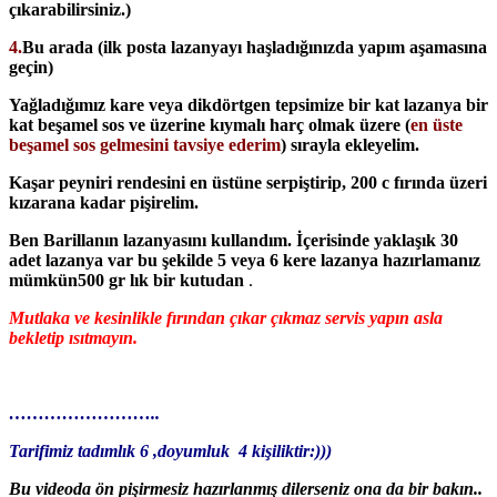
çıkarabilirsiniz.)
4.
Bu arada (ilk posta lazanyayı haşladığınızda yapım aşamasına
geçin)
Yağladığımız kare veya dikdörtgen tepsimize bir kat lazanya bir
kat beşamel sos ve üzerine kıymalı harç olmak üzere (
en üste
beşamel sos gelmesini tavsiye ederim
) sırayla ekleyelim.
Kaşar peyniri rendesini en üstüne serpiştirip, 200 c fırında üzeri
kızarana kadar pişirelim.
Ben Barillanın lazanyasını kullandım. İçerisinde yaklaşık 30
adet lazanya var bu şekilde 5 veya 6 kere lazanya hazırlamanız
mümkün500 gr lık bir kutudan
.
Mutlaka ve kesinlikle fırından çıkar çıkmaz servis yapın asla
bekletip ısıtmayın.
……………………..
Tarifimiz tadımlık 6 ,doyumluk 4 kişiliktir:)))
Bu videoda ön pişirmesiz hazırlanmış dilerseniz ona da bir bakın..