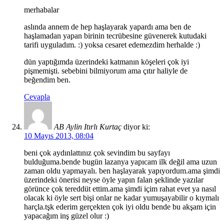
merhabalar
aslında annem de hep haşlayarak yapardı ama ben de
haşlamadan yapan birinin tecrübesine güvenerek kutudaki
tarifi uyguladım. :) yoksa cesaret edemezdim herhalde :)
dün yaptığımda üzerindeki katmanın köşeleri çok iyi
pişmemişti. sebebini bilmiyorum ama çıtır haliyle de
beğendim ben.
Cevapla
AB Aylin Itırlı Kurtaç
diyor ki:
10 Mayıs 2013, 08:04
beni çok aydınlattınız çok sevindim bu sayfayı
bulduğuma.bende bugün lazanya yapıcam ilk değil ama uzun
zaman oldu yapmayalı. ben haşlayarak yapıyordum.ama şimdi
üzerindeki önerisi neyse öyle yapın falan şeklinde yazılar
görünce çok tereddüt ettim.ama şimdi içim rahat evet ya nasıl
olacak ki öyle sert bişi onlar ne kadar yumuşayabilir o kıymalı
harçla.tşk ederim gerçekten çok iyi oldu bende bu akşam için
yapacağım inş güzel olur :)