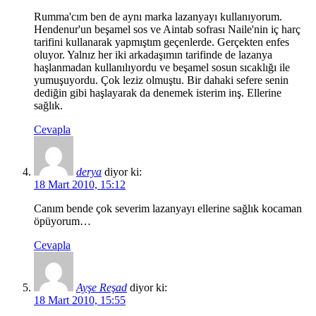
Rumma'cım ben de aynı marka lazanyayı kullanıyorum.
Hendenur'un beşamel sos ve Aintab sofrası Naile'nin iç harç
tarifini kullanarak yapmıştım geçenlerde. Gerçekten enfes
oluyor. Yalnız her iki arkadaşımın tarifinde de lazanya
haşlanmadan kullanılıyordu ve beşamel sosun sıcaklığı ile
yumuşuyordu. Çok leziz olmuştu. Bir dahaki sefere senin
dediğin gibi haşlayarak da denemek isterim inş. Ellerine
sağlık.
Cevapla
derya
diyor ki:
18 Mart 2010, 15:12
Canım bende çok severim lazanyayı ellerine sağlık kocaman
öpüyorum…
Cevapla
Ayşe Reşad
diyor ki:
18 Mart 2010, 15:55