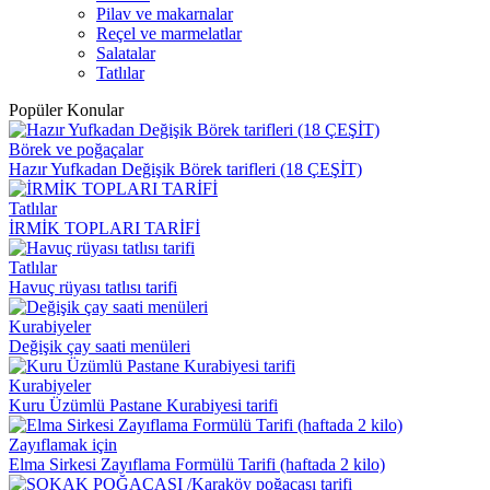
Pilav ve makarnalar
Reçel ve marmelatlar
Salatalar
Tatlılar
Popüler Konular
Börek ve poğaçalar
Hazır Yufkadan Değişik Börek tarifleri (18 ÇEŞİT)
Tatlılar
İRMİK TOPLARI TARİFİ
Tatlılar
Havuç rüyası tatlısı tarifi
Kurabiyeler
Değişik çay saati menüleri
Kurabiyeler
Kuru Üzümlü Pastane Kurabiyesi tarifi
Zayıflamak için
Elma Sirkesi Zayıflama Formülü Tarifi (haftada 2 kilo)