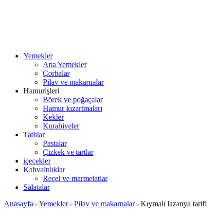
Yemekler
Ana Yemekler
Çorbalar
Pilav ve makarnalar
Hamurişleri
Börek ve poğaçalar
Hamur kızartmaları
Kekler
Kurabiyeler
Tatlılar
Pastalar
Çizkek ve tartlar
içecekler
Kahvaltılıklar
Reçel ve marmelatlar
Salatalar
Anasayfa
Yemekler
Pilav ve makarnalar
Kıymalı lazanya tarifi
>
>
>