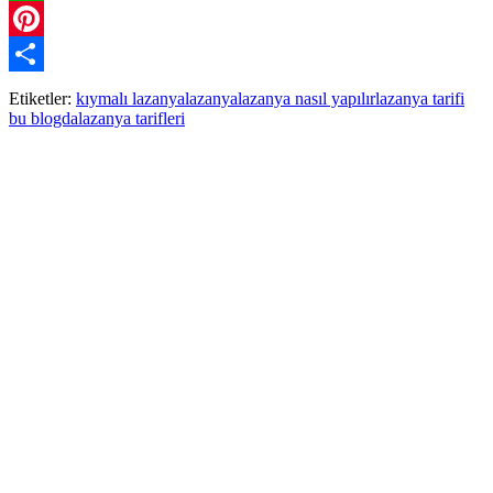
WhatsApp
Pinterest
Paylaş
Etiketler:
kıymalı lazanya
lazanya
lazanya nasıl yapılır
lazanya tarifi
bu blogda
lazanya tarifleri