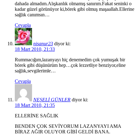
dahada almadım.Alışkanlık olmamış sanırım.Fakat seninki o
kadar güzel görünüyor ki,börek gibi olmuş maşaallah.Ellerine
sağlık canımsın…
Cevapla
nisanur23
diyor ki:
18 Mart 2010, 21:33
Rummacığım,lazanyayı hiç denemedim çok yumuşak bir
börek gibi düşünürüm hep…çok lezzetliye benziyor,eline
sağlık,sevgilerimle…
Cevapla
NEŞELİ GÜNLER
diyor ki:
18 Mart 2010, 21:35
ELLERİNE SAĞLIK
BENDEN ÇOK SEVİYORUM LAZANYAYI AMA
BİRAZ AĞIR OLUYOR GİBİ GELDİ BANA.