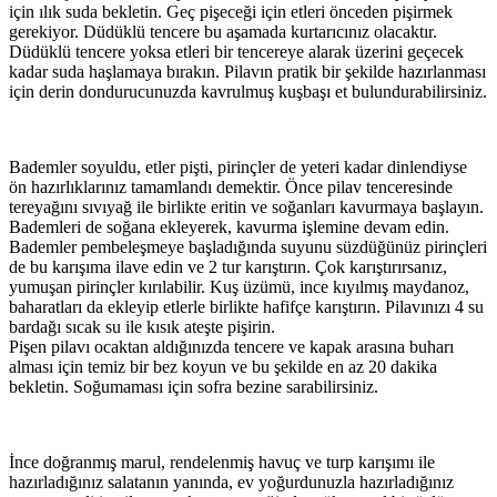
için ılık suda bekletin. Geç pişeceği için etleri önceden pişirmek
gerekiyor. Düdüklü tencere bu aşamada kurtarıcınız olacaktır.
Düdüklü tencere yoksa etleri bir tencereye alarak üzerini geçecek
kadar suda haşlamaya bırakın. Pilavın pratik bir şekilde hazırlanması
için derin dondurucunuzda kavrulmuş kuşbaşı et bulundurabilirsiniz.
Bademler soyuldu, etler pişti, pirinçler de yeteri kadar dinlendiyse
ön hazırlıklarınız tamamlandı demektir. Önce pilav tenceresinde
tereyağını sıvıyağ ile birlikte eritin ve soğanları kavurmaya başlayın.
Bademleri de soğana ekleyerek, kavurma işlemine devam edin.
Bademler pembeleşmeye başladığında suyunu süzdüğünüz pirinçleri
de bu karışıma ilave edin ve 2 tur karıştırın. Çok karıştırırsanız,
yumuşan pirinçler kırılabilir. Kuş üzümü, ince kıyılmış maydanoz,
baharatları da ekleyip etlerle birlikte hafifçe karıştırın. Pilavınızı 4 su
bardağı sıcak su ile kısık ateşte pişirin.
Pişen pilavı ocaktan aldığınızda tencere ve kapak arasına buharı
alması için temiz bir bez koyun ve bu şekilde en az 20 dakika
bekletin. Soğumaması için sofra bezine sarabilirsiniz.
İnce doğranmış marul, rendelenmiş havuç ve turp karışımı ile
hazırladığınız salatanın yanında, ev yoğurdunuzla hazırladığınız