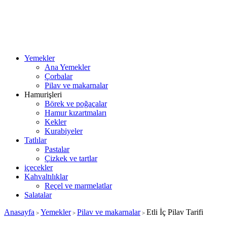
Yemekler
Ana Yemekler
Çorbalar
Pilav ve makarnalar
Hamurişleri
Börek ve poğaçalar
Hamur kızartmaları
Kekler
Kurabiyeler
Tatlılar
Pastalar
Çizkek ve tartlar
içecekler
Kahvaltılıklar
Reçel ve marmelatlar
Salatalar
Anasayfa
Yemekler
Pilav ve makarnalar
Etli İç Pilav Tarifi
>
>
>