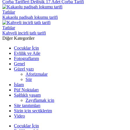
Çorba Tarifleri Değişik 17 Adet Çorba Tarifi
Tatlılar
Kakaolu padişah lokumu tarifi
Tatlılar
Kahveli incirli tatlı tarifi
Diğer Kategoriler
Çocuklar İçin
Evlilik ve Aile
Fotograflarım
Genel
Güzel yazı
Aforizmalar
Şiir
İslam
Püf Noktaları
Sağlıklı yaşam
Zayıflamak için
Site tanıtımları
Sizin için seçtiklerim
Video
Çocuklar İçin