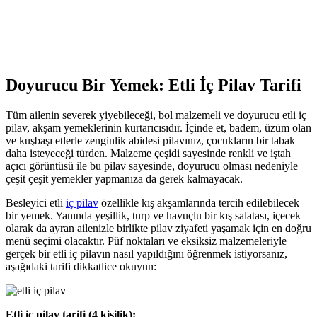
Doyurucu Bir Yemek: Etli İç Pilav Tarifi
Tüm ailenin severek yiyebileceği, bol malzemeli ve doyurucu etli iç
pilav, akşam yemeklerinin kurtarıcısıdır. İçinde et, badem, üzüm olan
ve kuşbaşı etlerle zenginlik abidesi pilavınız, çocukların bir tabak
daha isteyeceği türden. Malzeme çeşidi sayesinde renkli ve iştah
açıcı görüntüsü ile bu pilav sayesinde, doyurucu olması nedeniyle
çeşit çeşit yemekler yapmanıza da gerek kalmayacak.
Besleyici etli
iç pilav
özellikle kış akşamlarında tercih edilebilecek
bir yemek. Yanında yeşillik, turp ve havuçlu bir kış salatası, içecek
olarak da ayran ailenizle birlikte pilav ziyafeti yaşamak için en doğru
menü seçimi olacaktır. Püf noktaları ve eksiksiz malzemeleriyle
gerçek bir etli iç pilavın nasıl yapıldığını öğrenmek istiyorsanız,
aşağıdaki tarifi dikkatlice okuyun:
Etli iç pilav tarifi (4 kişilik):