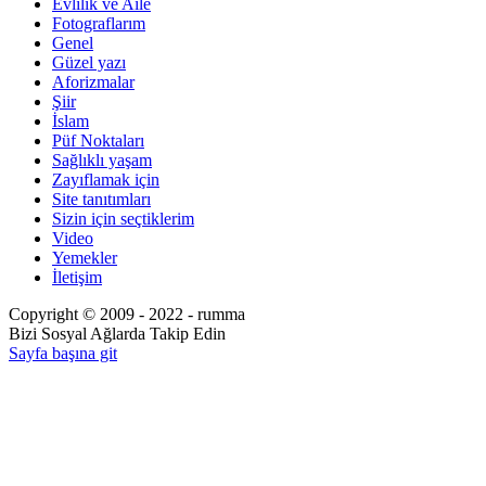
Evlilik ve Aile
Fotograflarım
Genel
Güzel yazı
Aforizmalar
Şiir
İslam
Püf Noktaları
Sağlıklı yaşam
Zayıflamak için
Site tanıtımları
Sizin için seçtiklerim
Video
Yemekler
İletişim
Copyright © 2009 - 2022 - rumma
Bizi Sosyal Ağlarda Takip Edin
Sayfa başına git