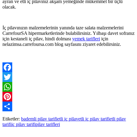
ayran ve etli iç pilavınız akşam yemeğinde mükemmel bir üçlü
olacak.
İç pilavınızın malzemelerinin yanında taze salata malzemelerini
CarrefourSA hipermarketlerinde bulabilirsiniz. Yılbaşı davet sofranız
için kestaneli iç pilav, hindi dolması
yemek tarifleri
için
nelazimsa.carrefoursa.com blog sayfasını ziyaret edebilirsiniz.
Facebook
Twitter
WhatsApp
Pinterest
Paylaş
Etiketler:
bademli pilav tarifi
etli iç pilav
etli iç pilav tarifi
etli pilav
tarifi
iç pilav tarifi
pilav tarifleri