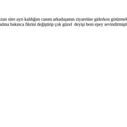
n süre ayrı kaldığım canım arkadaşımın ziyaretine giderken götürmek ü
na bakınca fikrini değiştirip çok güzel deyişi beni epey sevindirmişti.