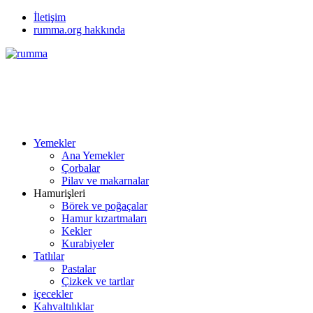
İletişim
rumma.org hakkında
Yemekler
Ana Yemekler
Çorbalar
Pilav ve makarnalar
Hamurişleri
Börek ve poğaçalar
Hamur kızartmaları
Kekler
Kurabiyeler
Tatlılar
Pastalar
Çizkek ve tartlar
içecekler
Kahvaltılıklar