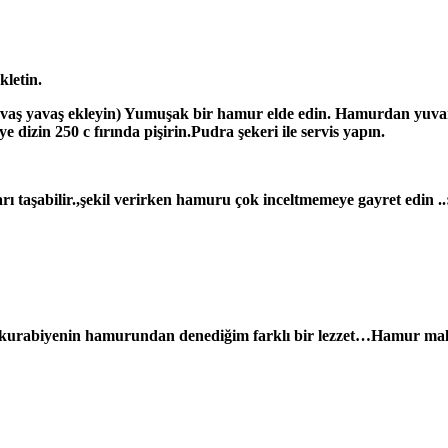
kletin.
aş yavaş ekleyin) Yumuşak bir hamur elde edin. Hamurdan yuvarla
izin 250 c fırında pişirin.Pudra şekeri ile servis yapın.
rı taşabilir.,şekil verirken hamuru çok inceltmemeye gayret edin ..
nı kurabiyenin hamurundan denediğim farklı bir lezzet…Hamur m