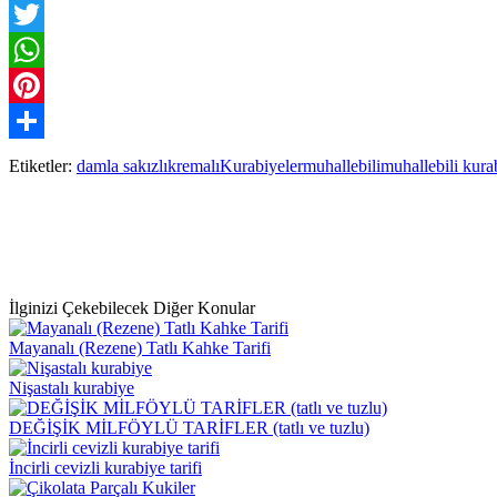
Facebook
Twitter
WhatsApp
Pinterest
Paylaş
Etiketler:
damla sakızlı
kremalı
Kurabiyeler
muhallebili
muhallebili kura
İlginizi Çekebilecek Diğer Konular
Mayanalı (Rezene) Tatlı Kahke Tarifi
Nişastalı kurabiye
DEĞİŞİK MİLFÖYLÜ TARİFLER (tatlı ve tuzlu)
İncirli cevizli kurabiye tarifi