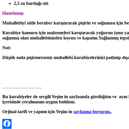
2,5 su bardağı süt
Hazırlanışı
Muhallebiyi sütle beraber karıştırarak pişirin ve soğuması için be
Kurabiye hamuru için malzemeleri karıştırarak yoğurun (unu yav
soğumuş olan muhallebinizden koyun ve kapatın.Yağlanmış tepsiye d
Not:
Düşük ısıda pişirmezseniz muhallebi kurabiyelerinizi patlatıp dışa
……………………..
Bu kurabiyeler de sevgili Yeşim in sayfasında gördüğüm ve ay
içerisinde yeralmasını uygun buldum.
Orjinal tarifi ve yapımı için Yeşim in
sayfasına buyurun.
.