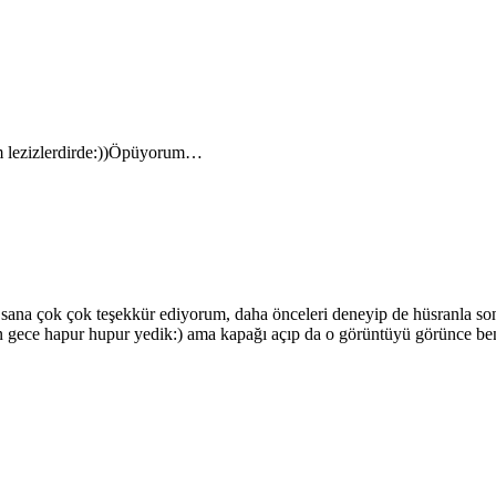
im lezizlerdirde:))Öpüyorum…
ana çok çok teşekkür ediyorum, daha önceleri deneyip de hüsranla sonu
ece hapur hupur yedik:) ama kapağı açıp da o görüntüyü görünce beni b