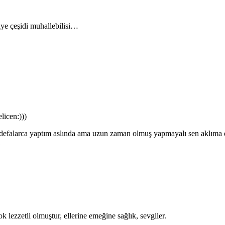
ye çeşidi muhallebilisi…
licen:)))
a defalarca yaptım aslında ama uzun zaman olmuş yapmayalı sen aklıma
lezzetli olmuştur, ellerine emeğine sağlık, sevgiler.