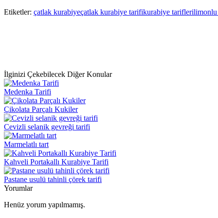
Paylaş
Etiketler:
çatlak kurabiye
çatlak kurabiye tarifi
kurabiye tarifleri
limonlu
İlginizi Çekebilecek Diğer Konular
Medenka Tarifi
Çikolata Parçalı Kukiler
Cevizli selanik gevreği tarifi
Marmelatlı tart
Kahveli Portakallı Kurabiye Tarifi
Pastane usulü tahinli çörek tarifi
Yorumlar
Henüz yorum yapılmamış.