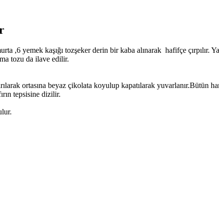
r
a ,6 yemek kaşığı tozşeker derin bir kaba alınarak hafifçe çırpılır. Y
a tozu da ilave edilir.
larak ortasına beyaz çikolata koyulup kapatılarak yuvarlanır.Bütün hamur
rın tepsisine dizilir.
lur.