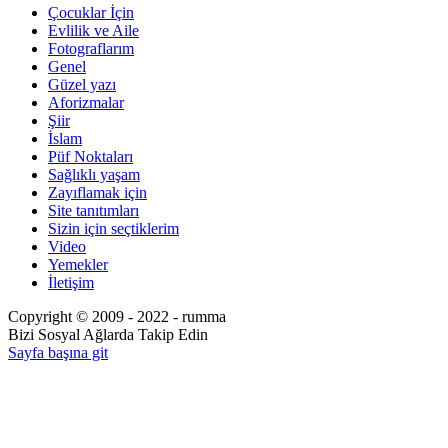
Çocuklar İçin
Evlilik ve Aile
Fotograflarım
Genel
Güzel yazı
Aforizmalar
Şiir
İslam
Püf Noktaları
Sağlıklı yaşam
Zayıflamak için
Site tanıtımları
Sizin için seçtiklerim
Video
Yemekler
İletişim
Copyright © 2009 - 2022 - rumma
Bizi Sosyal Ağlarda Takip Edin
Sayfa başına git