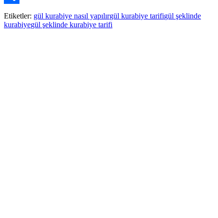
Paylaş
Etiketler:
gül kurabiye nasıl yapılır
gül kurabiye tarifi
gül şeklinde
kurabiye
gül şeklinde kurabiye tarifi