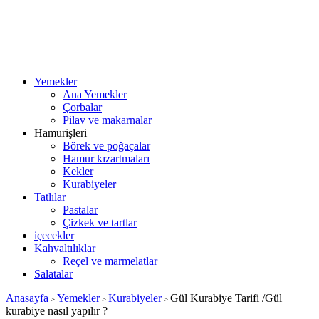
Yemekler
Ana Yemekler
Çorbalar
Pilav ve makarnalar
Hamurişleri
Börek ve poğaçalar
Hamur kızartmaları
Kekler
Kurabiyeler
Tatlılar
Pastalar
Çizkek ve tartlar
içecekler
Kahvaltılıklar
Reçel ve marmelatlar
Salatalar
Anasayfa
Yemekler
Kurabiyeler
Gül Kurabiye Tarifi /Gül
>
>
>
kurabiye nasıl yapılır ?