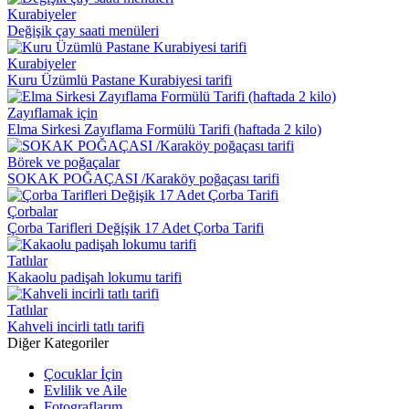
Kurabiyeler
Değişik çay saati menüleri
Kurabiyeler
Kuru Üzümlü Pastane Kurabiyesi tarifi
Zayıflamak için
Elma Sirkesi Zayıflama Formülü Tarifi (haftada 2 kilo)
Börek ve poğaçalar
SOKAK POĞAÇASI /Karaköy poğaçası tarifi
Çorbalar
Çorba Tarifleri Değişik 17 Adet Çorba Tarifi
Tatlılar
Kakaolu padişah lokumu tarifi
Tatlılar
Kahveli incirli tatlı tarifi
Diğer Kategoriler
Çocuklar İçin
Evlilik ve Aile
Fotograflarım