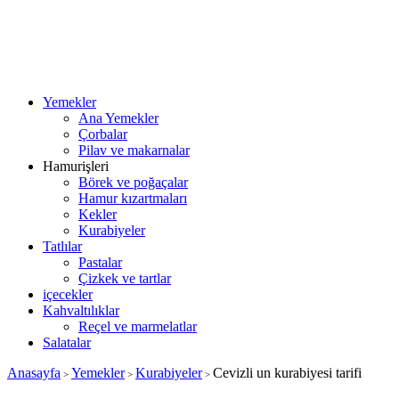
Yemekler
Ana Yemekler
Çorbalar
Pilav ve makarnalar
Hamurişleri
Börek ve poğaçalar
Hamur kızartmaları
Kekler
Kurabiyeler
Tatlılar
Pastalar
Çizkek ve tartlar
içecekler
Kahvaltılıklar
Reçel ve marmelatlar
Salatalar
Anasayfa
Yemekler
Kurabiyeler
Cevizli un kurabiyesi tarifi
>
>
>