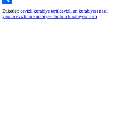
Paylaş
Etiketler:
cevizli kurabiye tarifi
cevizli un kurabiyesi nasıl
yapılır
cevizli un kurabiyesi tarifi
un kurabiyesi tarifi