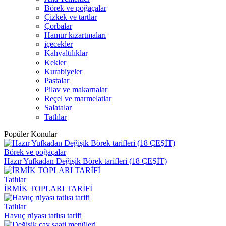
Börek ve poğaçalar
Çizkek ve tartlar
Çorbalar
Hamur kızartmaları
içecekler
Kahvaltılıklar
Kekler
Kurabiyeler
Pastalar
Pilav ve makarnalar
Reçel ve marmelatlar
Salatalar
Tatlılar
Popüler Konular
Börek ve poğaçalar
Hazır Yufkadan Değişik Börek tarifleri (18 ÇEŞİT)
Tatlılar
İRMİK TOPLARI TARİFİ
Tatlılar
Havuç rüyası tatlısı tarifi