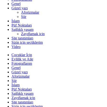
Genel
Güzel yazı
Aforizmalar
Şiir
İslam
Püf Noktaları
Sağlıklı yaşam
Zayıflamak için
Site tanıtımları
Sizin için seçtiklerim
Video
Çocuklar İçin
Evlilik ve Aile
Fotograflarım
Genel
Güzel yazı
Aforizmalar
Şiir
İslam
Püf Noktaları
Sağlıklı yaşam
Zayıflamak için
Site tanıtımları
Sizin için seçtiklerim