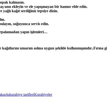
 topak kalmasın.
vaş unu ekleyin ve ele yapışmayan bir hamur elde edin.
ağlı kağıt serdiğiniz tepsiye dizin.
lın.
bulayın, soğuyunca servis edin.
hırpalamadan yapın işlemleri…
e kağıtlarını umarım aslına uygun şekilde kullanmışımdır..Fırına 
akaolu
kurabiye tarifleri
Kurabiyeler