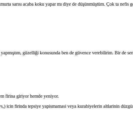
rta sarısı acaba koku yapar mı diye de düşünmüştüm. Çok ta nefis gö
lup yapmıştım, güzelliği konusunda ben de güvence verebilirim. Bir d
em firina giriyor hemde yeniyor.
,) icin firinda tepsiye yapismamasi veya kurabiyelerin altlarinin düzgü