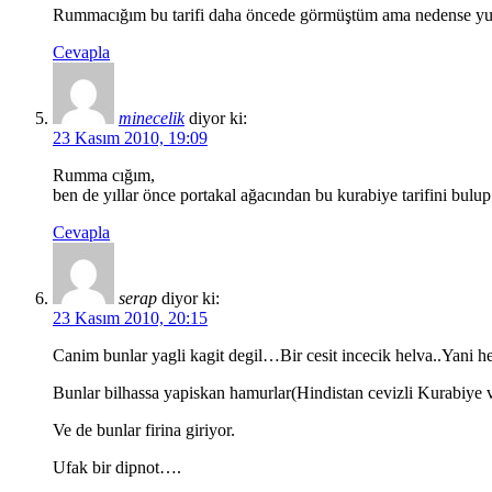
Rummacığım bu tarifi daha öncede görmüştüm ama nedense yumu
Cevapla
minecelik
diyor ki:
23 Kasım 2010, 19:09
Rumma cığım,
ben de yıllar önce portakal ağacından bu kurabiye tarifini bu
Cevapla
serap
diyor ki:
23 Kasım 2010, 20:15
Canim bunlar yagli kagit degil…Bir cesit incecik helva..Yani h
Bunlar bilhassa yapiskan hamurlar(Hindistan cevizli Kurabiye vs
Ve de bunlar firina giriyor.
Ufak bir dipnot….