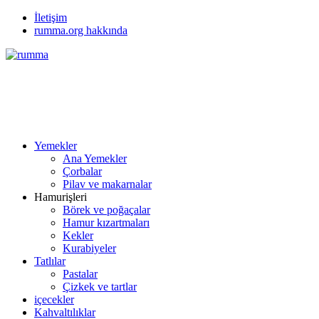
İletişim
rumma.org hakkında
Yemekler
Ana Yemekler
Çorbalar
Pilav ve makarnalar
Hamurişleri
Börek ve poğaçalar
Hamur kızartmaları
Kekler
Kurabiyeler
Tatlılar
Pastalar
Çizkek ve tartlar
içecekler
Kahvaltılıklar