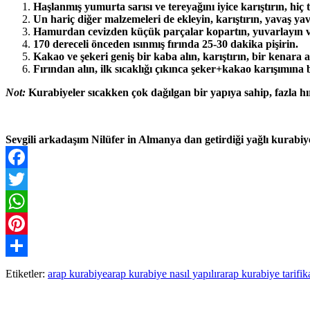
Haşlanmış yumurta sarısı ve tereyağını iyice karıştırın, hiç
Un hariç diğer malzemeleri de ekleyin, karıştırın, yavaş ya
Hamurdan cevizden küçük parçalar kopartın, yuvarlayın ve y
170 dereceli önceden ısınmış fırında 25-30 dakika pişirin.
Kakao ve şekeri geniş bir kaba alın, karıştırın, bir kenara a
Fırından alın, ilk sıcaklığı çıkınca şeker+kakao karışımına 
Not:
Kurabiyeler sıcakken çok dağılgan bir yapıya sahip, fazla 
Sevgili arkadaşım Nilüfer in Almanya dan getirdiği yağlı kurabiy
Facebook
Twitter
WhatsApp
Pinterest
Paylaş
Etiketler:
arap kurabiye
arap kurabiye nasıl yapılır
arap kurabiye tarifi
k