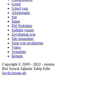
Genel
Güzel yazı
Aforizmalar
Şiir
İslam
Püf Noktaları
Sağlıklı yaşam
Zayıflamak için
Site tanıtımları
Sizin için seçtiklerim
Video
Yemekler
İletişim
Copyright © 2009 - 2022 - rumma
Bizi Sosyal Ağlarda Takip Edin
Sayfa başına git