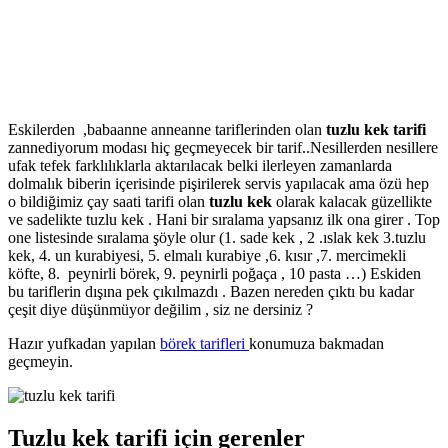
Eskilerden ,babaanne anneanne tariflerinden olan
tuzlu kek tarifi
zannediyorum modası hiç geçmeyecek bir tarif..Nesillerden nesillere
ufak tefek farklılıklarla aktarılacak belki ilerleyen zamanlarda
dolmalık biberin içerisinde pişirilerek servis yapılacak ama özü hep
o bildiğimiz çay saati tarifi olan
tuzlu kek
olarak kalacak güzellikte
ve sadelikte tuzlu kek . Hani bir sıralama yapsanız ilk ona girer . Top
one listesinde sıralama şöyle olur (1. sade kek , 2 .ıslak kek 3.tuzlu
kek, 4. un kurabiyesi, 5. elmalı kurabiye ,6. kısır ,7. mercimekli
köfte, 8. peynirli börek, 9. peynirli poğaça , 10 pasta …) Eskiden
bu tariflerin dışına pek çıkılmazdı . Bazen nereden çıktı bu kadar
çeşit diye düşünmüyor değilim , siz ne dersiniz ?
Hazır yufkadan yapılan
börek tarifleri
konumuza bakmadan
geçmeyin.
Tuzlu kek tarifi için gerenler