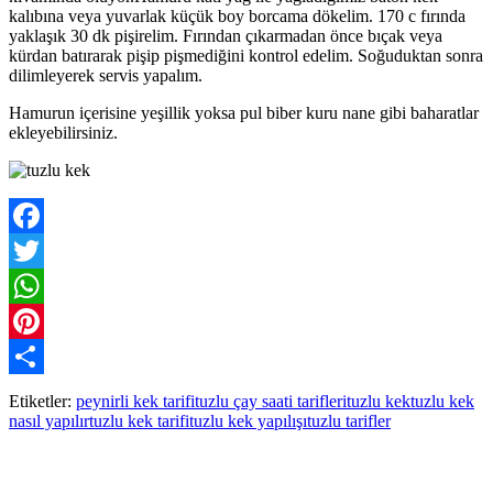
kalıbına veya yuvarlak küçük boy borcama dökelim. 170 c fırında
yaklaşık 30 dk pişirelim. Fırından çıkarmadan önce bıçak veya
kürdan batırarak pişip pişmediğini kontrol edelim. Soğuduktan sonra
dilimleyerek servis yapalım.
Hamurun içerisine yeşillik yoksa pul biber kuru nane gibi baharatlar
ekleyebilirsiniz.
Facebook
Twitter
WhatsApp
Pinterest
Paylaş
Etiketler:
peynirli kek tarifi
tuzlu çay saati tarifleri
tuzlu kek
tuzlu kek
nasıl yapılır
tuzlu kek tarifi
tuzlu kek yapılışı
tuzlu tarifler