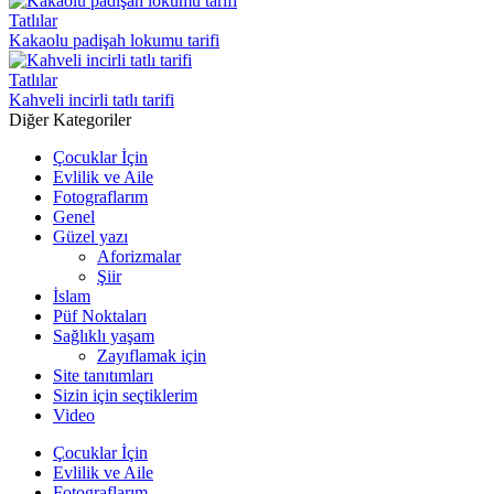
Tatlılar
Kakaolu padişah lokumu tarifi
Tatlılar
Kahveli incirli tatlı tarifi
Diğer Kategoriler
Çocuklar İçin
Evlilik ve Aile
Fotograflarım
Genel
Güzel yazı
Aforizmalar
Şiir
İslam
Püf Noktaları
Sağlıklı yaşam
Zayıflamak için
Site tanıtımları
Sizin için seçtiklerim
Video
Çocuklar İçin
Evlilik ve Aile
Fotograflarım