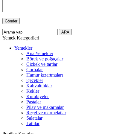
Yemek Kategorileri
Yemekler
Ana Yemekler
Börek ve poğaçalar
Çizkek ve tartlar
Çorbalar
Hamur kızartmaları
içecekler
Kahvaltılıklar
Kekler
Kurabiyeler
Pastalar
Pilav ve makarnalar
Reçel ve marmelatlar
Salatalar
Tatlılar
Popüler Konular