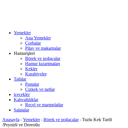
Yemekler
Ana Yemekler
Çorbalar
Pilav ve makarnalar
Hamurişleri
Börek ve poğaçalar
Hamur kızartmaları
Kekler
Kurabiyeler
Tatlılar
Pastalar
Çizkek ve tartlar
içecekler
Kahvaltılıklar
Reçel ve marmelatlar
Salatalar
Anasayfa
Yemekler
Börek ve poğaçalar
Tuzlu Kek Tarifi
>
>
>
/Peynirli ve Dereotlu