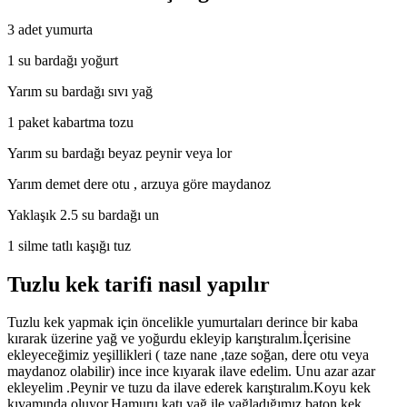
3 adet yumurta
1 su bardağı yoğurt
Yarım su bardağı sıvı yağ
1 paket kabartma tozu
Yarım su bardağı beyaz peynir veya lor
Yarım demet dere otu , arzuya göre maydanoz
Yaklaşık 2.5 su bardağı un
1 silme tatlı kaşığı tuz
Tuzlu kek tarifi nasıl yapılır
Tuzlu kek yapmak için öncelikle yumurtaları derince bir kaba
kırarak üzerine yağ ve yoğurdu ekleyip karıştıralım.İçerisine
ekleyeceğimiz yeşillikleri ( taze nane ,taze soğan, dere otu veya
maydanoz olabilir) ince ince kıyarak ilave edelim. Unu azar azar
ekleyelim .Peynir ve tuzu da ilave ederek karıştıralım.Koyu kek
kıvamında oluyor.Hamuru katı yağ ile yağladığımız baton kek