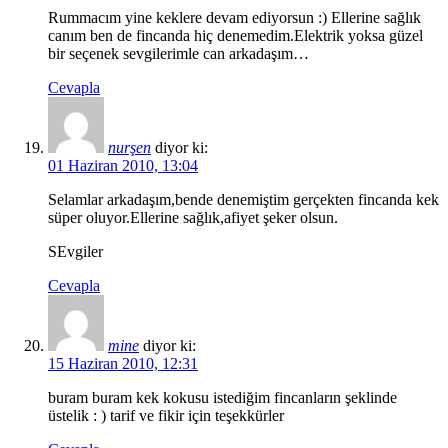
Rummacım yine keklere devam ediyorsun :) Ellerine sağlık
canım ben de fincanda hiç denemedim.Elektrik yoksa güzel
bir seçenek sevgilerimle can arkadaşım…
Cevapla
nurşen
diyor ki:
01 Haziran 2010, 13:04
Selamlar arkadaşım,bende denemiştim gerçekten fincanda kek
süper oluyor.Ellerine sağlık,afiyet şeker olsun.
SEvgiler
Cevapla
mine
diyor ki:
15 Haziran 2010, 12:31
buram buram kek kokusu istediğim fincanların şeklinde
üstelik : ) tarif ve fikir için teşekkürler