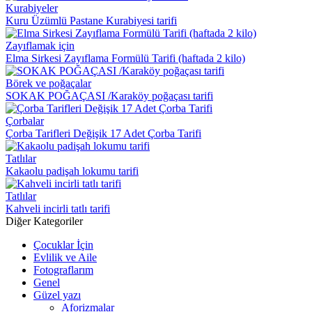
Kurabiyeler
Kuru Üzümlü Pastane Kurabiyesi tarifi
Zayıflamak için
Elma Sirkesi Zayıflama Formülü Tarifi (haftada 2 kilo)
Börek ve poğaçalar
SOKAK POĞAÇASI /Karaköy poğaçası tarifi
Çorbalar
Çorba Tarifleri Değişik 17 Adet Çorba Tarifi
Tatlılar
Kakaolu padişah lokumu tarifi
Tatlılar
Kahveli incirli tatlı tarifi
Diğer Kategoriler
Çocuklar İçin
Evlilik ve Aile
Fotograflarım
Genel
Güzel yazı
Aforizmalar