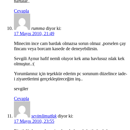
haftalar..
Cevapla
rumma
diyor ki:
17 Mayıs 2010, 21:49
Minecim ince cam bardak olmazsa sorun olmaz ,porselen çay
fincanı veya borcam kasede de deneyebilirsin.
Sevgili Aynur hafif nemli oluyor kek ama havlusuz ıslak kek
olmuştur..:(
Yorumlarınız için teşekkür ederim pc sorunum düzelince iade-
i ziyaretlerimi gerçekleştireceğim inş..
sevgiler
Cevapla
sevimlimutfak
diyor ki:
17 Mayıs 2010, 23:55