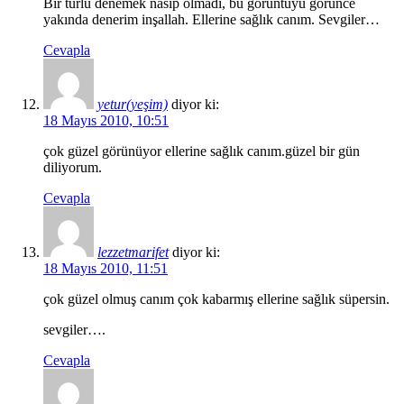
Bir türlü denemek nasip olmadı, bu görüntüyü görünce
yakında denerim inşallah. Ellerine sağlık canım. Sevgiler…
Cevapla
yetur(yeşim)
diyor ki:
18 Mayıs 2010, 10:51
çok güzel görünüyor ellerine sağlık canım.güzel bir gün
diliyorum.
Cevapla
lezzetmarifet
diyor ki:
18 Mayıs 2010, 11:51
çok güzel olmuş canım çok kabarmış ellerine sağlık süpersin.
sevgiler….
Cevapla