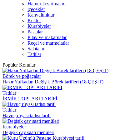
Hamur kızartmaları
içecekler
Kahvaltılıklar
Kekler
Kurabiyeler
Pastalar
Pilav ve makarnalar
Reçel ve marmelatlar
Salatalar
Tatlılar
Popüler Konular
Börek ve poğaçalar
Hazır Yufkadan Değişik Börek tarifleri (18 ÇEŞİT)
Tatlılar
İRMİK TOPLARI TARİFİ
Tatlılar
Havuç rüyası tatlısı tarifi
Kurabiyeler
Değişik çay saati menüleri