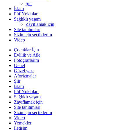
Şiir
İslam
Püf Noktaları
Sağlıklı yaşam
Zayıflamak için
Site tanıtımları
Sizin için seçtiklerim
Video
Çocuklar İçin
Evlilik ve Aile
Fotograflarım
Genel
Güzel yazı
Aforizmalar
Şiir
İslam
Püf Noktaları
Sağlıklı yaşam
Zayıflamak için
Site tanıtımları
Sizin için seçtiklerim
Video
Yemekler
İletişim