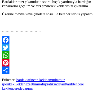
Bardaklarımızı çıkarttıktan sonra bıçak yardımıyla bardağın
kenarlarını geçelim ve ters çevirerek keklerimizi çıkaralım.
Üzerine meyve veya çikolata sosu ile beraber servis yapalım.
………………………….
Facebook
Twitter
WhatsApp
Pinterest
Paylaş
Etiketler:
bardakta
fincan keki
hamur
hamur
işleri
kek
Kekler
lezzetli
misafir
pratik
sade
tarif
tarifi
tencere
keki
tencerede
yapımı