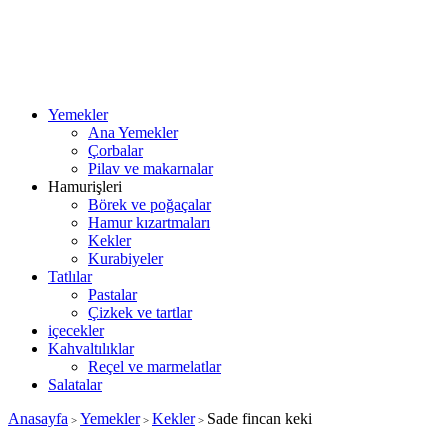
Yemekler
Ana Yemekler
Çorbalar
Pilav ve makarnalar
Hamurişleri
Börek ve poğaçalar
Hamur kızartmaları
Kekler
Kurabiyeler
Tatlılar
Pastalar
Çizkek ve tartlar
içecekler
Kahvaltılıklar
Reçel ve marmelatlar
Salatalar
Anasayfa
Yemekler
Kekler
Sade fincan keki
>
>
>