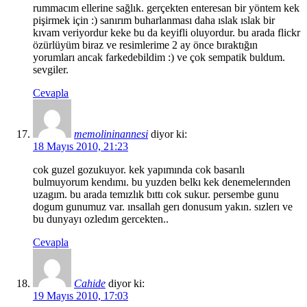
rummacım ellerine sağlık. gerçekten enteresan bir yöntem kek
pişirmek için :) sanırım buharlanması daha ıslak ıslak bir
kıvam veriyordur keke bu da keyifli oluyordur. bu arada flickr
özürlüyüm biraz ve resimlerime 2 ay önce bıraktığın
yorumları ancak farkedebildim :) ve çok sempatik buldum.
sevgiler.
Cevapla
memolininannesi
diyor ki:
18 Mayıs 2010, 21:23
cok guzel gozukuyor. kek yapımında cok basarılı
bulmuyorum kendımı. bu yuzden belkı kek denemelerınden
uzagım. bu arada temızlık bıttı cok sukur. persembe gunu
dogum gunumuz var. ınsallah gerı donusum yakın. sızlerı ve
bu dunyayı ozledım gercekten..
Cevapla
Cahide
diyor ki:
19 Mayıs 2010, 17:03