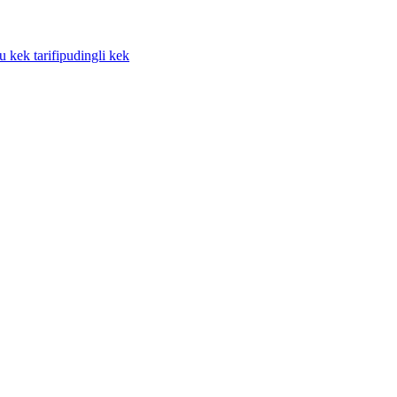
 kek tarifi
pudingli kek