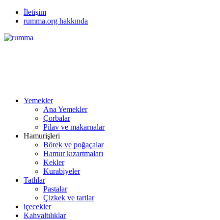
İletişim
rumma.org hakkında
Yemekler
Ana Yemekler
Çorbalar
Pilav ve makarnalar
Hamurişleri
Börek ve poğaçalar
Hamur kızartmaları
Kekler
Kurabiyeler
Tatlılar
Pastalar
Çizkek ve tartlar
içecekler
Kahvaltılıklar