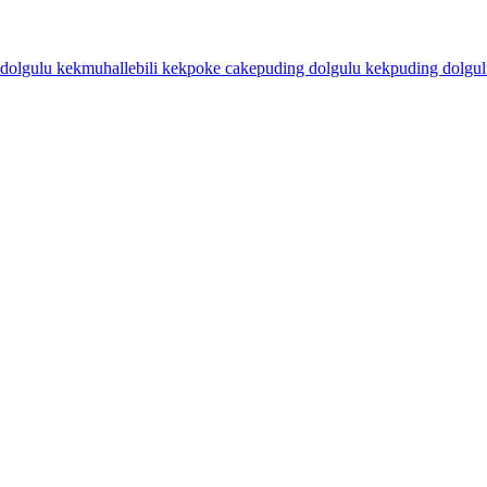
 dolgulu kek
muhallebili kek
poke cake
puding dolgulu kek
puding dolgulu