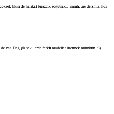
 doksek (ikisi de harika) birazcık sogutsak…ımmh. .ne dersiniz, hoş
r de var..Değişik şekillerde farklı modeller üretmek mümkün..:))