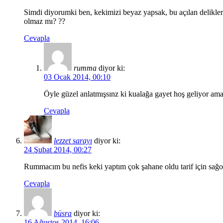
Simdi diyorumki ben, kekimizi beyaz yapsak, bu açılan deliklere
olmaz mı? ??
Cevapla
rumma
diyor ki:
03 Ocak 2014, 00:10
Öyle güzel anlatmışsınz ki kualağa gayet hoş geliyor ama r
Cevapla
lezzet sarayı
diyor ki:
24 Şubat 2014, 00:27
Rummacım bu nefis keki yaptım çok şahane oldu tarif için sağo
Cevapla
büsra
diyor ki:
16 Ağustos 2014, 16:06