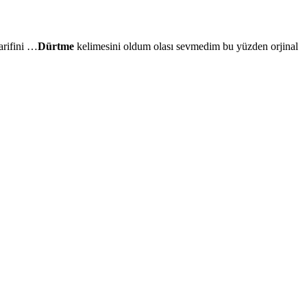
arifini …
Dürtme
kelimesini oldum olası sevmedim bu yüzden orjinal