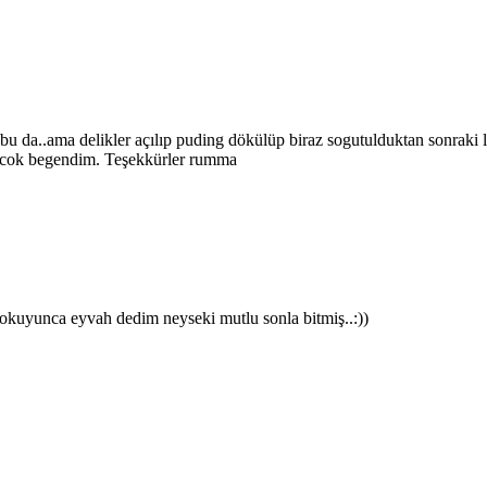
 bu da..ama delikler açılıp puding dökülüp biraz sogutulduktan sonraki
izi cok begendim. Teşekkürler rumma
 okuyunca eyvah dedim neyseki mutlu sonla bitmiş..:))