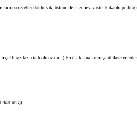
 kırmızı receller doldursak, üstüne de ister beyaz ister kakaolu puding
eçel biraz fazla tatlı olmaz mı..:) En üst kısma krem şanti ilave edenle
l dostum :))