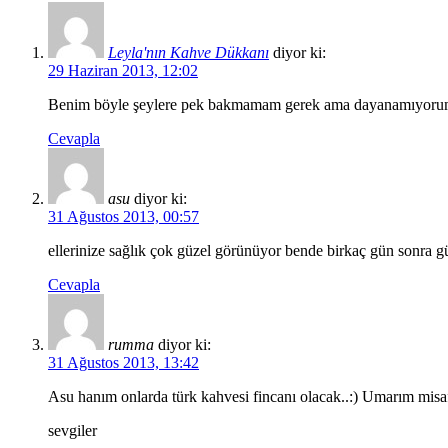
Leyla'nın Kahve Dükkanı
diyor ki:
29 Haziran 2013, 12:02
Benim böyle şeylere pek bakmamam gerek ama dayanamıyorum :)
Cevapla
asu
diyor ki:
31 Ağustos 2013, 00:57
ellerinize sağlık çok güzel görünüyor bende birkaç gün sonra g
Cevapla
rumma
diyor ki:
31 Ağustos 2013, 13:42
Asu hanım onlarda türk kahvesi fincanı olacak..:) Umarım misafi
sevgiler