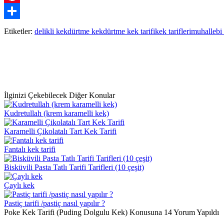
Pinterest
Paylaş
Etiketler:
delikli kek
dürtme kek
dürtme kek tarifi
kek tarifleri
muhallebi
İlginizi Çekebilecek Diğer Konular
Kudretullah (krem karamelli kek)
Karamelli Çikolatalı Tart Kek Tarifi
Fantalı kek tarifi
Bisküvili Pasta Tatlı Tarifi Tarifleri (10 çeşit)
Çaylı kek
Pastiç tarifi /pastiç nasıl yapılır ?
Poke Kek Tarifi (Puding Dolgulu Kek) Konusuna 14 Yorum Yapıldı