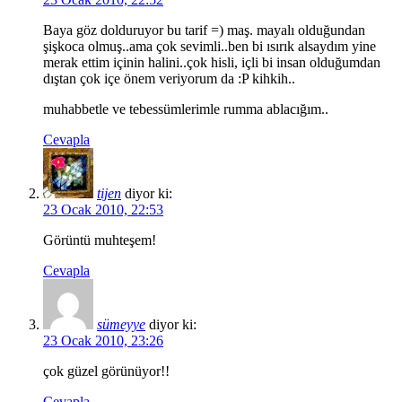
Baya göz dolduruyor bu tarif =) maş. mayalı olduğundan
şişkoca olmuş..ama çok sevimli..ben bi ısırık alsaydım yine
merak ettim içinin halini..çok hisli, içli bi insan olduğumdan
dıştan çok içe önem veriyorum da :P kihkih..
muhabbetle ve tebessümlerimle rumma ablacığım..
Cevapla
tijen
diyor ki:
23 Ocak 2010, 22:53
Görüntü muhteşem!
Cevapla
sümeyye
diyor ki:
23 Ocak 2010, 23:26
çok güzel görünüyor!!
Cevapla