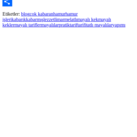
Pinterest
Paylaş
Etiketler:
blog
çok kabaran
hamur
hamur
işleri
kabarık
kabarmış
lezzetli
marmelatlı
mayalı kek
mayalı
kekler
mayalı tarifler
mayalılar
pratik
tarif
tarifi
tatlı mayalılar
yapımı