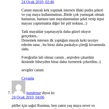
24 Ocak 2010, 02:46
Canım mayalı kek yapmak istersen illaki pudra şekeri
ve yaş maya kullanmalısın..Birde çok yumuşak olmalı
hamurun, hamura tam mayalanmadan şekil verip tepsi
mayası yaptırmakta diğer bir püf noktası..:)
Tatlı mayalılar yaşmayayla daha güzel oluyor
gerçekten..
Denemek istersen ilk yaptığım mayalı keki tavsiye
ederim sana , bu biraz daha paskalya çöreği kıvamında
oldu.
Fotoğrafın lafı olmaz canım , arşivden çıkardım
ikisinide bilseydim biraz daha özenerek çekerdim..:(
sevgiler canım
Cevapla
handenur
diyor ki:
24 Ocak 2010, 04:06
püfler için sağol Rumma, ben zaten yaş maya sever ve