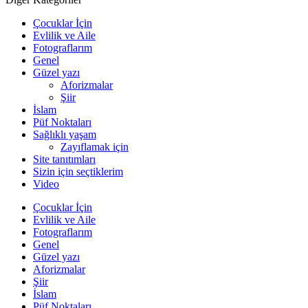
Çocuklar İçin
Evlilik ve Aile
Fotograflarım
Genel
Güzel yazı
Aforizmalar
Şiir
İslam
Püf Noktaları
Sağlıklı yaşam
Zayıflamak için
Site tanıtımları
Sizin için seçtiklerim
Video
Çocuklar İçin
Evlilik ve Aile
Fotograflarım
Genel
Güzel yazı
Aforizmalar
Şiir
İslam
Püf Noktaları