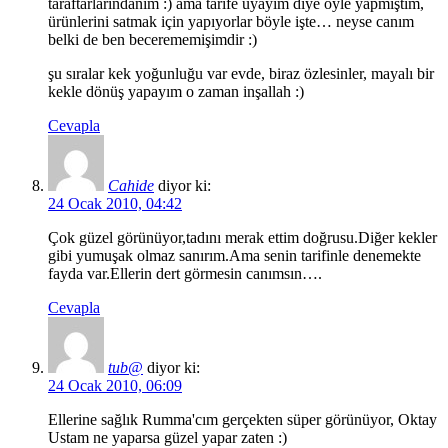
taraftarlarındanım :) ama tarife uyayım diye öyle yapmıştım,
ürünlerini satmak için yapıyorlar böyle işte… neyse canım
belki de ben becerememişimdir :)
şu sıralar kek yoğunluğu var evde, biraz özlesinler, mayalı bir
kekle dönüş yapayım o zaman inşallah :)
Cevapla
Cahide
diyor ki:
24 Ocak 2010, 04:42
Çok güzel görünüyor,tadını merak ettim doğrusu.Diğer kekler
gibi yumuşak olmaz sanırım.Ama senin tarifinle denemekte
fayda var.Ellerin dert görmesin canımsın….
Cevapla
tub@
diyor ki:
24 Ocak 2010, 06:09
Ellerine sağlık Rumma'cım gerçekten süper görünüyor, Oktay
Ustam ne yaparsa güzel yapar zaten :)