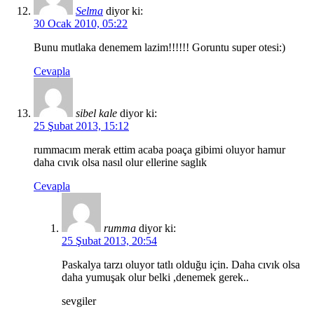
Selma
diyor ki:
30 Ocak 2010, 05:22
Bunu mutlaka denemem lazim!!!!!! Goruntu super otesi:)
Cevapla
sibel kale
diyor ki:
25 Şubat 2013, 15:12
rummacım merak ettim acaba poaça gibimi oluyor hamur
daha cıvık olsa nasıl olur ellerine saglık
Cevapla
rumma
diyor ki:
25 Şubat 2013, 20:54
Paskalya tarzı oluyor tatlı olduğu için. Daha cıvık olsa
daha yumuşak olur belki ,denemek gerek..
sevgiler