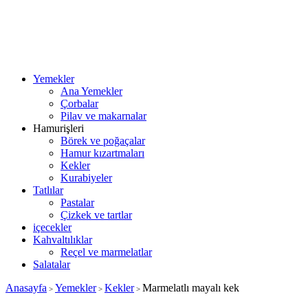
Yemekler
Ana Yemekler
Çorbalar
Pilav ve makarnalar
Hamurişleri
Börek ve poğaçalar
Hamur kızartmaları
Kekler
Kurabiyeler
Tatlılar
Pastalar
Çizkek ve tartlar
içecekler
Kahvaltılıklar
Reçel ve marmelatlar
Salatalar
Anasayfa
Yemekler
Kekler
Marmelatlı mayalı kek
>
>
>