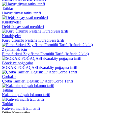
Tatlılar
Havuç rüyası tatlısı tarifi
Kurabiyeler
Değişik çay saati menüleri
Kurabiyeler
Kuru Üzümlü Pastane Kurabiyesi tarifi
Zayıflamak için
Elma Sirkesi Zayıflama Formülü Tarifi (haftada 2 kilo)
Börek ve poğaçalar
SOKAK POĞAÇASI /Karaköy poğaçası tarifi
Çorbalar
Çorba Tarifleri Değişik 17 Adet Çorba Tarifi
Tatlılar
Kakaolu padişah lokumu tarifi
Tatlılar
Kahveli incirli tatlı tarifi
Diğer Kategoriler