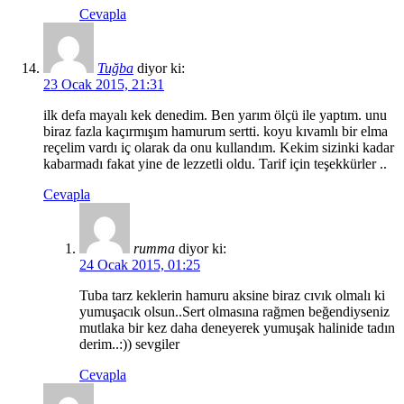
Cevapla
Tuğba
diyor ki:
23 Ocak 2015, 21:31
ilk defa mayalı kek denedim. Ben yarım ölçü ile yaptım. unu
biraz fazla kaçırmışım hamurum sertti. koyu kıvamlı bir elma
reçelim vardı iç olarak da onu kullandım. Kekim sizinki kadar
kabarmadı fakat yine de lezzetli oldu. Tarif için teşekkürler ..
Cevapla
rumma
diyor ki:
24 Ocak 2015, 01:25
Tuba tarz keklerin hamuru aksine biraz cıvık olmalı ki
yumuşacık olsun..Sert olmasına rağmen beğendiyseniz
mutlaka bir kez daha deneyerek yumuşak halinide tadın
derim..:)) sevgiler
Cevapla