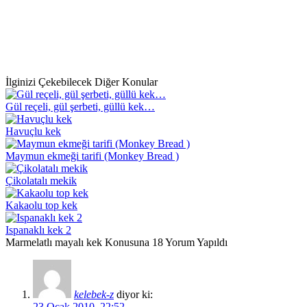
İlginizi Çekebilecek Diğer Konular
Gül reçeli, gül şerbeti, güllü kek…
Havuçlu kek
Maymun ekmeği tarifi (Monkey Bread )
Çikolatalı mekik
Kakaolu top kek
Ispanaklı kek 2
Marmelatlı mayalı kek Konusuna 18 Yorum Yapıldı
kelebek-z
diyor ki:
23 Ocak 2010, 22:52