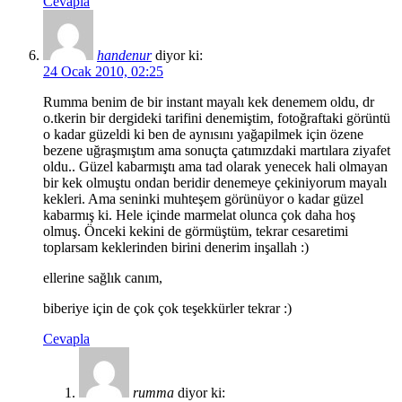
Cevapla
handenur
diyor ki:
24 Ocak 2010, 02:25
Rumma benim de bir instant mayalı kek denemem oldu, dr
o.tkerin bir dergideki tarifini denemiştim, fotoğraftaki görüntü
o kadar güzeldi ki ben de aynısını yağapilmek için özene
bezene uğraşmıştım ama sonuçta çatımızdaki martılara ziyafet
oldu.. Güzel kabarmıştı ama tad olarak yenecek hali olmayan
bir kek olmuştu ondan beridir denemeye çekiniyorum mayalı
kekleri. Ama seninki muhteşem görünüyor o kadar güzel
kabarmış ki. Hele içinde marmelat olunca çok daha hoş
olmuş. Önceki kekini de görmüştüm, tekrar cesaretimi
toplarsam keklerinden birini denerim inşallah :)
ellerine sağlık canım,
biberiye için de çok çok teşekkürler tekrar :)
Cevapla
rumma
diyor ki: