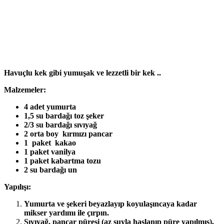
Havuçlu kek gibi yumuşak ve lezzetli bir kek ..
Malzemeler:
4 adet yumurta
1,5 su bardağı toz şeker
2/3 su bardağı sıvıyağ
2 orta boy kırmızı pancar
1 paket kakao
1 paket vanilya
1 paket kabartma tozu
2 su bardağı un
Yapılışı:
Yumurta ve şekeri beyazlayıp koyulaşıncaya kadar
mikser yardımı ile çırpın.
Sıvıyağ, pancar püresi (az suyla haşlanıp püre yapılmış),