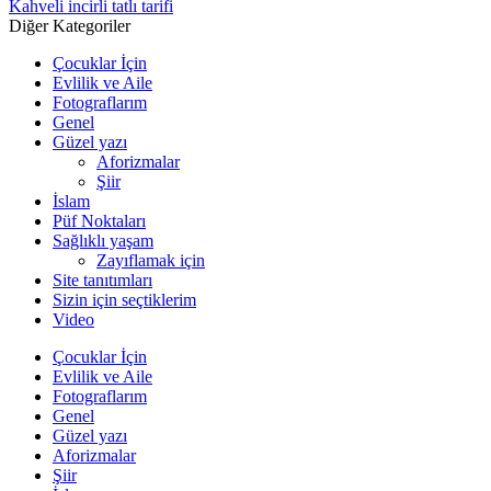
Kahveli incirli tatlı tarifi
Diğer Kategoriler
Çocuklar İçin
Evlilik ve Aile
Fotograflarım
Genel
Güzel yazı
Aforizmalar
Şiir
İslam
Püf Noktaları
Sağlıklı yaşam
Zayıflamak için
Site tanıtımları
Sizin için seçtiklerim
Video
Çocuklar İçin
Evlilik ve Aile
Fotograflarım
Genel
Güzel yazı
Aforizmalar
Şiir