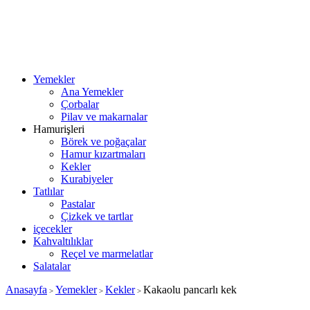
Yemekler
Ana Yemekler
Çorbalar
Pilav ve makarnalar
Hamurişleri
Börek ve poğaçalar
Hamur kızartmaları
Kekler
Kurabiyeler
Tatlılar
Pastalar
Çizkek ve tartlar
içecekler
Kahvaltılıklar
Reçel ve marmelatlar
Salatalar
Anasayfa
Yemekler
Kekler
Kakaolu pancarlı kek
>
>
>