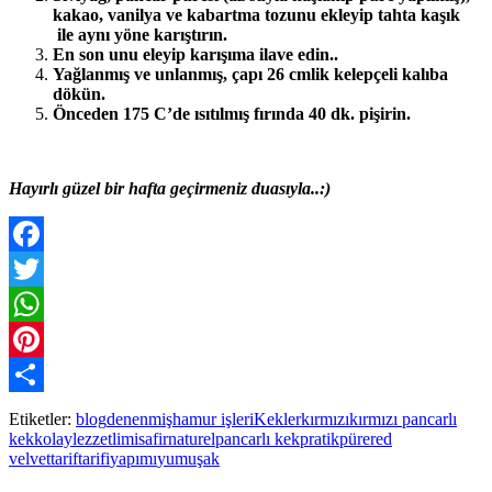
kakao, vanilya ve kabartma tozunu ekleyip tahta kaşık
ile aynı yöne karıştırın.
En son unu eleyip karışıma ilave edin..
Yağlanmış ve unlanmış, çapı 26 cmlik kelepçeli kalıba
dökün.
Önceden 175 C’de ısıtılmış fırında 40 dk. pişirin.
Hayırlı güzel bir hafta geçirmeniz duasıyla..:)
Facebook
Twitter
WhatsApp
Pinterest
Paylaş
Etiketler:
blog
denenmiş
hamur işleri
Kekler
kırmızı
kırmızı pancarlı
kek
kolay
lezzetli
misafir
naturel
pancarlı kek
pratik
püre
red
velvet
tarif
tarifi
yapımı
yumuşak