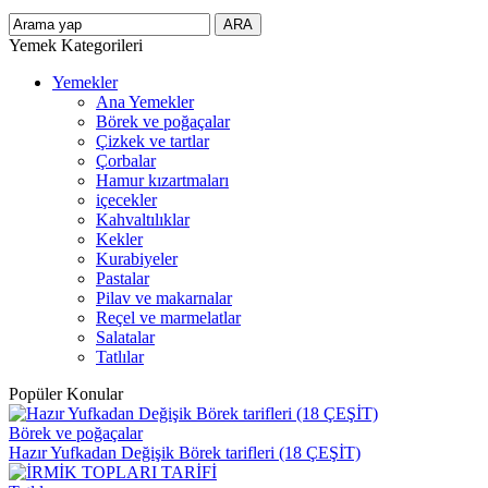
Yemek Kategorileri
Yemekler
Ana Yemekler
Börek ve poğaçalar
Çizkek ve tartlar
Çorbalar
Hamur kızartmaları
içecekler
Kahvaltılıklar
Kekler
Kurabiyeler
Pastalar
Pilav ve makarnalar
Reçel ve marmelatlar
Salatalar
Tatlılar
Popüler Konular
Börek ve poğaçalar
Hazır Yufkadan Değişik Börek tarifleri (18 ÇEŞİT)