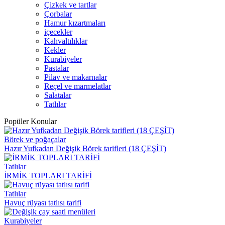
Çizkek ve tartlar
Çorbalar
Hamur kızartmaları
içecekler
Kahvaltılıklar
Kekler
Kurabiyeler
Pastalar
Pilav ve makarnalar
Reçel ve marmelatlar
Salatalar
Tatlılar
Popüler Konular
Börek ve poğaçalar
Hazır Yufkadan Değişik Börek tarifleri (18 ÇEŞİT)
Tatlılar
İRMİK TOPLARI TARİFİ
Tatlılar
Havuç rüyası tatlısı tarifi
Kurabiyeler