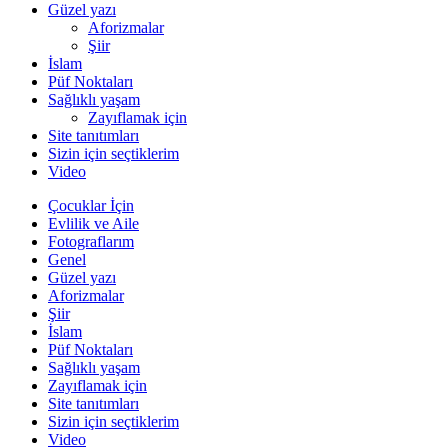
Güzel yazı
Aforizmalar
Şiir
İslam
Püf Noktaları
Sağlıklı yaşam
Zayıflamak için
Site tanıtımları
Sizin için seçtiklerim
Video
Çocuklar İçin
Evlilik ve Aile
Fotograflarım
Genel
Güzel yazı
Aforizmalar
Şiir
İslam
Püf Noktaları
Sağlıklı yaşam
Zayıflamak için
Site tanıtımları
Sizin için seçtiklerim
Video