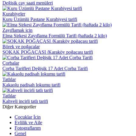
Değişik çay saati menüleri
Kurabiyeler
Kuru Üzümlü Pastane Kurabiyesi tarifi
Zayıflamak için
Elma Sirkesi Zayıflama Formülü Tarifi (haftada 2 kilo)
Börek ve poğaçalar
SOKAK POĞAÇASI /Karaköy poğaçası tarifi
Çorbalar
Çorba Tarifleri Değişik 17 Adet Çorba Tarifi
Tatlılar
Kakaolu padişah lokumu tarifi
Tatlılar
Kahveli incirli tatlı tarifi
Diğer Kategoriler
Çocuklar İçin
Evlilik ve Aile
Fotograflarım
Genel