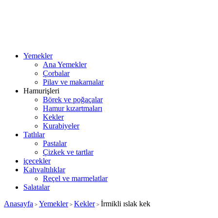
Yemekler
Ana Yemekler
Çorbalar
Pilav ve makarnalar
Hamurişleri
Börek ve poğaçalar
Hamur kızartmaları
Kekler
Kurabiyeler
Tatlılar
Pastalar
Çizkek ve tartlar
içecekler
Kahvaltılıklar
Reçel ve marmelatlar
Salatalar
Anasayfa
Yemekler
Kekler
İrmikli ıslak kek
>
>
>