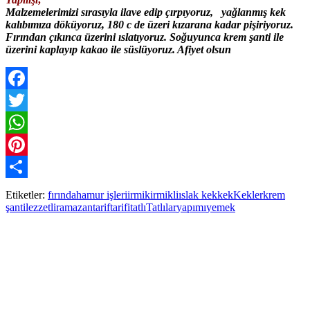
Malzemelerimizi sırasıyla ilave edip çırpıyoruz, yağlanmış kek
kalıbımıza döküyoruz, 180 c de üzeri kızarana kadar pişiriyoruz.
Fırından çıkınca üzerini ıslatıyoruz. Soğuyunca krem şanti ile
üzerini kaplayıp kakao ile süslüyoruz. Afiyet olsun
Facebook
Twitter
WhatsApp
Pinterest
Paylaş
Etiketler:
fırında
hamur işleri
irmik
irmikli
ıslak kek
kek
Kekler
krem
şanti
lezzetli
ramazan
tarif
tarifi
tatlı
Tatlılar
yapımı
yemek