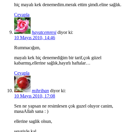
hiç mayalı kek denemedim.merak ettim şimdi.eline sağlık.
Cevapla
hayatcemresi
diyor ki:
10 Mayıs 2010, 14:46
Rummacığım,
mayalı kek hiç denemediğim bir tarif,çok güzel
kabarmış,ellerine sağlık,hayırlı haftalar…
Cevapla
mihriban
diyor ki:
10 Mayıs 2010, 17:08
Sen ne yapsan ne resimlesen çok guzel oluyor canim,
masaAllah sana : )
ellerine saglik olsun,
sevgiyle kal…