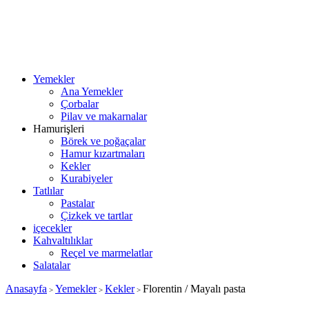
Yemekler
Ana Yemekler
Çorbalar
Pilav ve makarnalar
Hamurişleri
Börek ve poğaçalar
Hamur kızartmaları
Kekler
Kurabiyeler
Tatlılar
Pastalar
Çizkek ve tartlar
içecekler
Kahvaltılıklar
Reçel ve marmelatlar
Salatalar
Anasayfa
Yemekler
Kekler
Florentin / Mayalı pasta
>
>
>