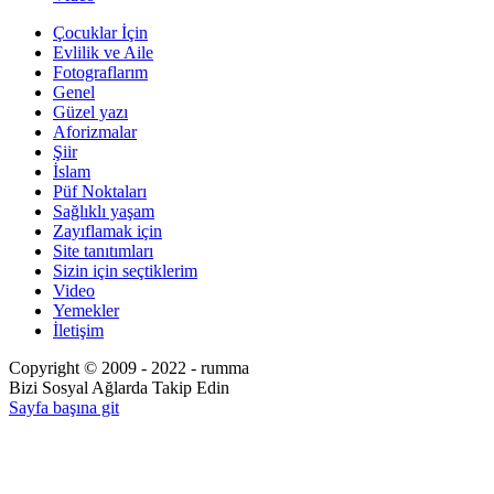
Çocuklar İçin
Evlilik ve Aile
Fotograflarım
Genel
Güzel yazı
Aforizmalar
Şiir
İslam
Püf Noktaları
Sağlıklı yaşam
Zayıflamak için
Site tanıtımları
Sizin için seçtiklerim
Video
Yemekler
İletişim
Copyright © 2009 - 2022 - rumma
Bizi Sosyal Ağlarda Takip Edin
Sayfa başına git