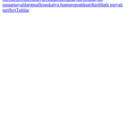
pasta
mayalılar
misafir
paskalya hamuru
pratik
tarif
tarifi
tatlı mayalı
tarifleri
Tatlılar