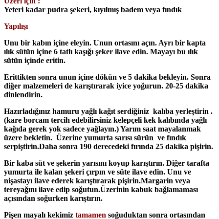
Üzeri için :
Yeteri kadar pudra şekeri, kıyılmış badem veya fındık
Yapılışı
Unu bir kabın içine eleyin. Unun ortasını açın. Ayrı bir kapta
ılık sütün içine 6 tatlı kaşığı şeker ilave edin. Mayayı bu ılık
sütün içinde eritin.
Erittikten sonra unun içine dökün ve 5 dakika bekleyin. Sonra
diğer malzemeleri de karıştırarak iyice yoğurun. 20-25 dakika
dinlendirin.
Hazırladığınız hamuru yağlı kağıt serdiğiniz kalıba yerleştirin .
(kare borcam tercih edebilirsiniz kelepçeli kek kalıbında yağlı
kağıda gerek yok sadece yağlayın.) Yarım saat mayalanmak
üzere bekletin. Üzerine yumurta sarısı sürün ve fındık
serpiştirin.Daha sonra 190 derecedeki fırında 25 dakika pişirin.
Bir kaba süt ve şekerin yarısını koyup karıştırın. Diğer tarafta
yumurta ile kalan şekeri çırpın ve süte ilave edin. Unu ve
nişastayı ilave ederek karıştırarak pişirin.Margarin veya
tereyağını ilave edip soğutun.Üzerinin kabuk bağlamaması
açısından soğurken karıştırın.
Pişen mayalı kekimiz
tamamen
soğuduktan sonra ortasından