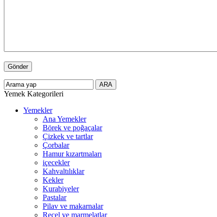
Yemek Kategorileri
Yemekler
Ana Yemekler
Börek ve poğaçalar
Çizkek ve tartlar
Çorbalar
Hamur kızartmaları
içecekler
Kahvaltılıklar
Kekler
Kurabiyeler
Pastalar
Pilav ve makarnalar
Reçel ve marmelatlar