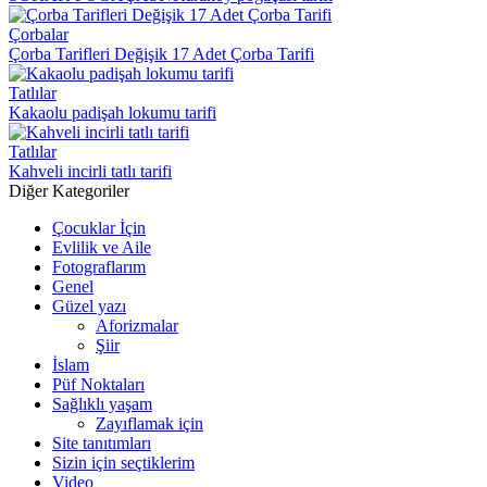
Çorbalar
Çorba Tarifleri Değişik 17 Adet Çorba Tarifi
Tatlılar
Kakaolu padişah lokumu tarifi
Tatlılar
Kahveli incirli tatlı tarifi
Diğer Kategoriler
Çocuklar İçin
Evlilik ve Aile
Fotograflarım
Genel
Güzel yazı
Aforizmalar
Şiir
İslam
Püf Noktaları
Sağlıklı yaşam
Zayıflamak için
Site tanıtımları
Sizin için seçtiklerim
Video