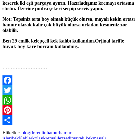
keserek iki eşit parçaya ayırın. Hazırladıgınız kremayı ortasına
sürün. Üzerine pudra şekeri serpip servis yapın.
Not: Tepsiniz orta boy olmalı küçük olursa, mayalı kekin ortası
hamur olarak kalır çok büyük olursa ortadan kesmeniz zor
olabilir.
Ben 29 cmlik kelepçeli kek kalıbı kullandım.Orjinal tarifte
büyük boy kare borcam kullanılmış.
………………………
Facebook
Twitter
WhatsApp
Pinterest
Paylaş
Etiketler:
blog
florentin
hamur
hamur
işleri
kek
Kekler
kolay
kremalı
lezzetli
mayalı kek
mayalı