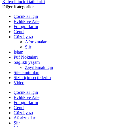
Kahveli incirli tatlı tarifi
Diğer Kategoriler
Çocuklar İçin
Evlilik ve Aile
Fotograflarım
Genel
Güzel yazı
Aforizmalar
Şiir
İslam
Püf Noktaları
Sağlıklı yaşam
Zayıflamak için
Site tanıtımları
Sizin için seçtiklerim
Video
Çocuklar İçin
Evlilik ve Aile
Fotograflarım
Genel
Güzel yazı
Aforizmalar
Şiir