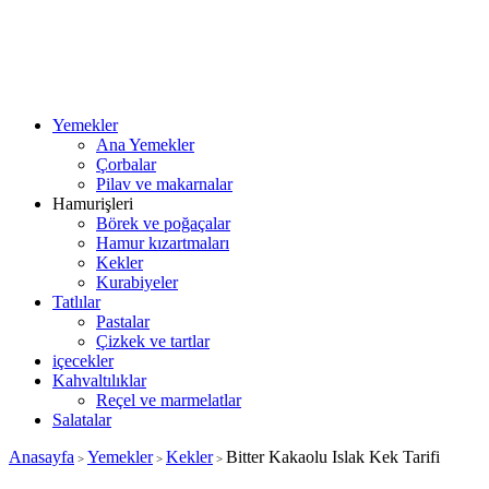
Yemekler
Ana Yemekler
Çorbalar
Pilav ve makarnalar
Hamurişleri
Börek ve poğaçalar
Hamur kızartmaları
Kekler
Kurabiyeler
Tatlılar
Pastalar
Çizkek ve tartlar
içecekler
Kahvaltılıklar
Reçel ve marmelatlar
Salatalar
Anasayfa
Yemekler
Kekler
Bitter Kakaolu Islak Kek Tarifi
>
>
>