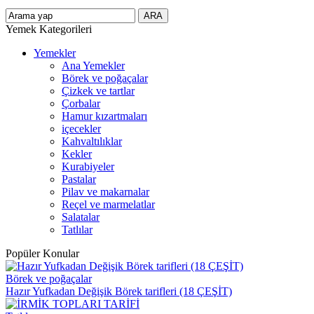
Yemek Kategorileri
Yemekler
Ana Yemekler
Börek ve poğaçalar
Çizkek ve tartlar
Çorbalar
Hamur kızartmaları
içecekler
Kahvaltılıklar
Kekler
Kurabiyeler
Pastalar
Pilav ve makarnalar
Reçel ve marmelatlar
Salatalar
Tatlılar
Popüler Konular
Börek ve poğaçalar
Hazır Yufkadan Değişik Börek tarifleri (18 ÇEŞİT)