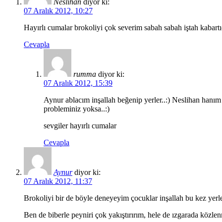
Neslihan
diyor ki:
07 Aralık 2012, 10:27
Hayırlı cumalar brokoliyi çok severim sabah sabah iştah kabartıc
Cevapla
rumma
diyor ki:
07 Aralık 2012, 15:39
Aynur ablacım inşallah beğenip yerler..:) Neslihan hanı
probleminiz yoksa..:)
sevgiler hayırlı cumalar
Cevapla
Aynur
diyor ki:
07 Aralık 2012, 11:37
Brokoliyi bir de böyle deneyeyim çocuklar inşallah bu kez yerler
Ben de biberle peyniri çok yakıştırırım, hele de ızgarada közle