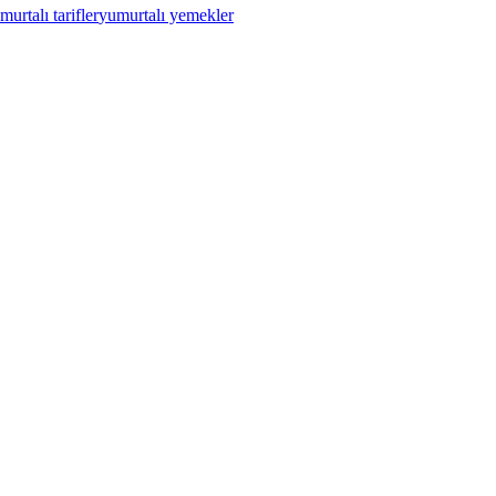
murtalı tarifler
yumurtalı yemekler