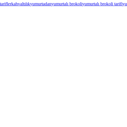
tarifler
kahvaltılık
yumurtadan
yumurtalı brokoli
yumurtalı brokoli tarifi
yu