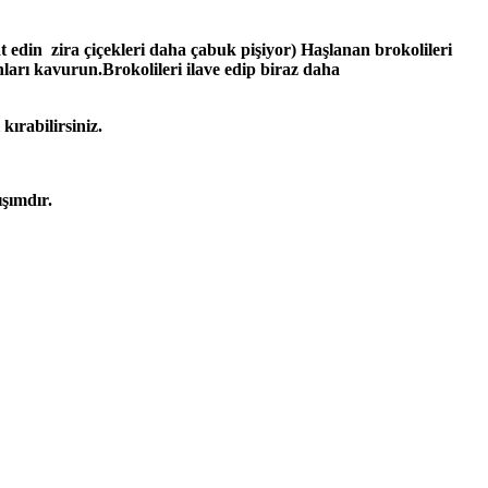
t edin zira çiçekleri daha çabuk pişiyor) Haşlanan brokolileri
ları kavurun.Brokolileri ilave edip biraz daha
ırabilirsiniz.
ışımdır.