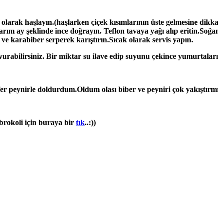
olarak haşlayın.(haşlarken çiçek kısımlarının üste gelmesine dikka
ım ay şeklinde ince doğrayın. Teflon tavaya yağı alıp eritin.Soğan
e karabiber serperek karıştırın.Sıcak olarak servis yapın.
abilirsiniz. Bir miktar su ilave edip suyunu çekince yumurtaları k
efer peynirle doldurdum.Oldum olası biber ve peyniri çok yakıştırm
brokoli için buraya bir
tık
..:))