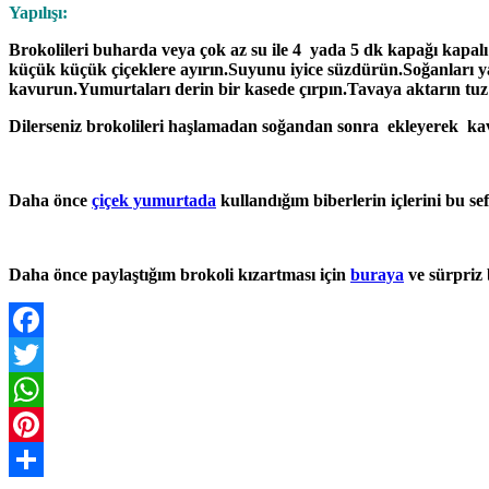
Yapılışı:
Brokolileri buharda veya çok az su ile 4 yada 5 dk kapağı kapalı 
küçük küçük çiçeklere ayırın.Suyunu iyice süzdürün.Soğanları yar
kavurun.Yumurtaları derin bir kasede çırpın.Tavaya aktarın tuz v
Dilerseniz brokolileri haşlamadan soğandan sonra ekleyerek kavur
Daha önce
çiçek yumurtada
kullandığım biberlerin içlerini bu s
Daha önce paylaştığım brokoli kızartması için
buraya
ve sürpriz 
Facebook
Twitter
WhatsApp
Pinterest