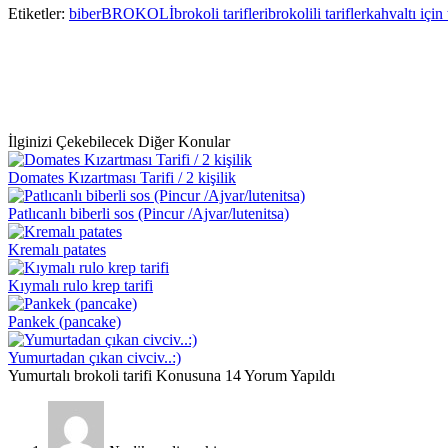
Paylaş
Etiketler:
biber
BROKOLİ
brokoli tarifleri
brokolili tarifler
kahvaltı için 
İlginizi Çekebilecek Diğer Konular
Domates Kızartması Tarifi / 2 kişilik
Patlıcanlı biberli sos (Pincur /Ajvar/lutenitsa)
Kremalı patates
Kıymalı rulo krep tarifi
Pankek (pancake)
Yumurtadan çıkan civciv..:)
Yumurtalı brokoli tarifi Konusuna 14 Yorum Yapıldı