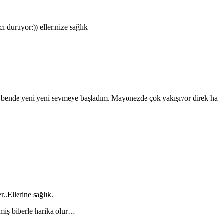
ı duruyor:)) ellerinize sağlık
m bende yeni yeni sevmeye başladım. Mayonezde çok yakışıyor direk haş
..Ellerine sağlık..
nmiş biberle harika olur…