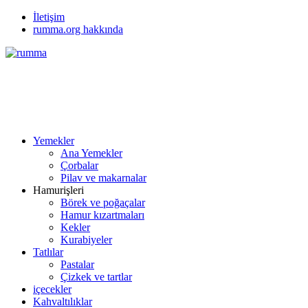
İletişim
rumma.org hakkında
Yemekler
Ana Yemekler
Çorbalar
Pilav ve makarnalar
Hamurişleri
Börek ve poğaçalar
Hamur kızartmaları
Kekler
Kurabiyeler
Tatlılar
Pastalar
Çizkek ve tartlar
içecekler
Kahvaltılıklar