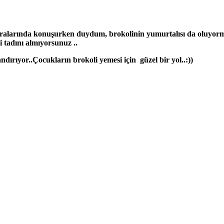
aralarında konuşurken duydum, brokolinin yumurtalısı da oluyorm
i tadını almıyorsunuz ..
andırıyor..Çocukların brokoli yemesi için güzel bir yol..:))