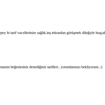
epey bi tarif var.ellerinize sağlık.inş tekrardan görüşmek dileğiyle hoşça
rım beğenirsiniz denediğiniz tarifleri.. yorumlarınızı bekliyorum..:)