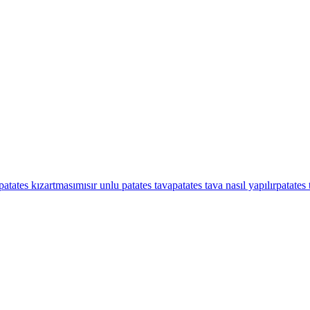
patates kızartması
mısır unlu patates tava
patates tava nasıl yapılır
patates 