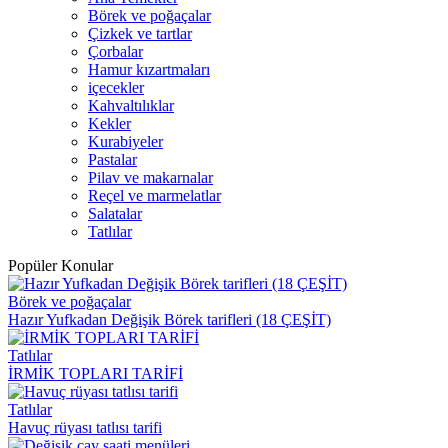
Börek ve poğaçalar
Çizkek ve tartlar
Çorbalar
Hamur kızartmaları
içecekler
Kahvaltılıklar
Kekler
Kurabiyeler
Pastalar
Pilav ve makarnalar
Reçel ve marmelatlar
Salatalar
Tatlılar
Popüler Konular
Börek ve poğaçalar
Hazır Yufkadan Değişik Börek tarifleri (18 ÇEŞİT)
Tatlılar
İRMİK TOPLARI TARİFİ
Tatlılar
Havuç rüyası tatlısı tarifi