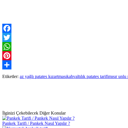
Facebook
Twitter
WhatsApp
Pinterest
Paylaş
Etiketler:
az yağlı patates kızartması
kahvaltılık patates tarifi
mısır unlu 
İlginizi Çekebilecek Diğer Konular
Pankek Tarifi / Pankek Nasıl Yapılır ?