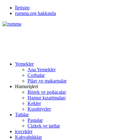
İletişim
rumma.org hakkında
Yemekler
Ana Yemekler
Çorbalar
Pilav ve makarnalar
Hamurişleri
Börek ve poğaçalar
Hamur kızartmaları
Kekler
Kurabiyeler
Tatlılar
Pastalar
Çizkek ve tartlar
içecekler
Kahvaltılıklar