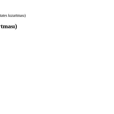
atates kızartması)
rtması)