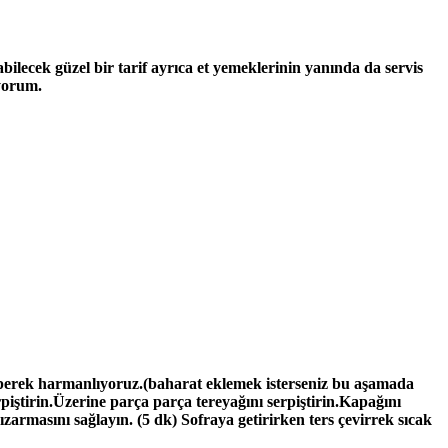
bilecek güzel bir tarif ayrıca et yemeklerinin yanında da servis
yorum.
serperek harmanlıyoruz.(baharat eklemek isterseniz bu aşamada
rpiştirin.Üzerine parça parça tereyağını serpiştirin.Kapağını
zarmasını sağlayın. (5 dk) Sofraya getirirken ters çevirrek sıcak