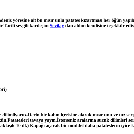
deniz yöresine ait bu mısır unlu patates kızartması her öğün yapıla
lir.Tarifi sevgili kardeşim
Sevilay
dan aldım kendisine teşekkür edi
öri)
e dilimliyoruz.Derin bir kabın içerisine alarak mısır unu ve tuz 
kün.Patatesleri tavaya yayın.İsterseniz aralarına sucuk dilimleri se
aklaşık 10 dk) Kapağı açarak bir müddet daha patateslerin iyice kı