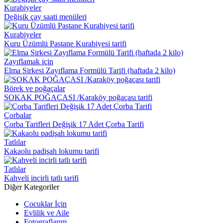
Kurabiyeler
Değişik çay saati menüleri
Kurabiyeler
Kuru Üzümlü Pastane Kurabiyesi tarifi
Zayıflamak için
Elma Sirkesi Zayıflama Formülü Tarifi (haftada 2 kilo)
Börek ve poğaçalar
SOKAK POĞAÇASI /Karaköy poğaçası tarifi
Çorbalar
Çorba Tarifleri Değişik 17 Adet Çorba Tarifi
Tatlılar
Kakaolu padişah lokumu tarifi
Tatlılar
Kahveli incirli tatlı tarifi
Diğer Kategoriler
Çocuklar İçin
Evlilik ve Aile
Fotograflarım