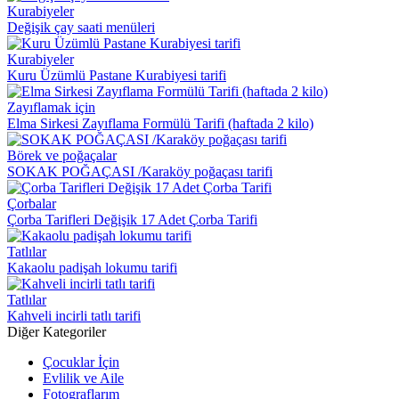
Kurabiyeler
Değişik çay saati menüleri
Kurabiyeler
Kuru Üzümlü Pastane Kurabiyesi tarifi
Zayıflamak için
Elma Sirkesi Zayıflama Formülü Tarifi (haftada 2 kilo)
Börek ve poğaçalar
SOKAK POĞAÇASI /Karaköy poğaçası tarifi
Çorbalar
Çorba Tarifleri Değişik 17 Adet Çorba Tarifi
Tatlılar
Kakaolu padişah lokumu tarifi
Tatlılar
Kahveli incirli tatlı tarifi
Diğer Kategoriler
Çocuklar İçin
Evlilik ve Aile
Fotograflarım