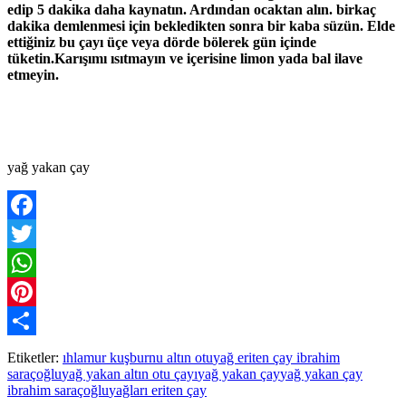
edip 5 dakika daha kaynatın. Ardından ocaktan alın. birkaç
dakika demlenmesi için bekledikten sonra bir kaba süzün. Elde
ettiğiniz bu çayı üçe veya dörde bölerek gün içinde
tüketin.Karışımı ısıtmayın ve içerisine limon yada bal ilave
etmeyin.
yağ yakan çay
Facebook
Twitter
WhatsApp
Pinterest
Paylaş
Etiketler:
ıhlamur kuşburnu altın otu
yağ eriten çay ibrahim
saraçoğlu
yağ yakan altın otu çayı
yağ yakan çay
yağ yakan çay
ibrahim saraçoğlu
yağları eriten çay