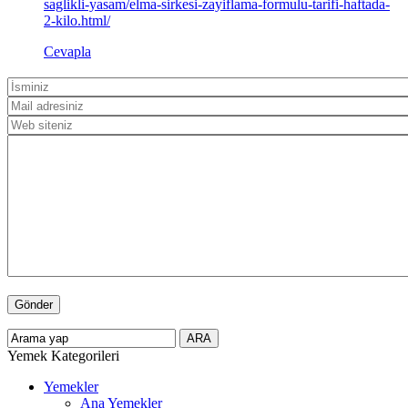
saglikli-yasam/elma-sirkesi-zayiflama-formulu-tarifi-haftada-
2-kilo.html/
Cevapla
Yemek Kategorileri
Yemekler
Ana Yemekler