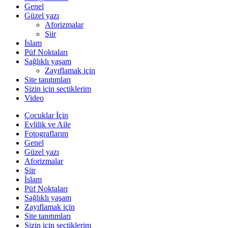
Genel
Güzel yazı
Aforizmalar
Şiir
İslam
Püf Noktaları
Sağlıklı yaşam
Zayıflamak için
Site tanıtımları
Sizin için seçtiklerim
Video
Çocuklar İçin
Evlilik ve Aile
Fotograflarım
Genel
Güzel yazı
Aforizmalar
Şiir
İslam
Püf Noktaları
Sağlıklı yaşam
Zayıflamak için
Site tanıtımları
Sizin için seçtiklerim