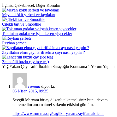
İlginizi Çekebilecek Diğer Konular
Meyan kökü şerbeti ve faydaları
Çilekli tart ve Smoothie
Tok tutan gıdalar ve iştah kesen yiyecekler
Reyhan şerbeti
Zayıflatan elma çayı tarifi /elma çayı nasıl yapılır ?
Zencefilli buzlu çay (ıce tea)
Yağ Yakan Çay Tarifi İbrahim Saraçoğlu Konusuna 1 Yorum Yapıldı
rumma
diyor ki:
05 Nisan 2015, 09:35
Sevgili Maryam bir ay düzenli tüketmelisiniz bunu devam
ettiremedim ama naturel sirkenin etkisini gördüm.
https://www.rumma.org/saglikli-yasam/zayiflamak-icin-