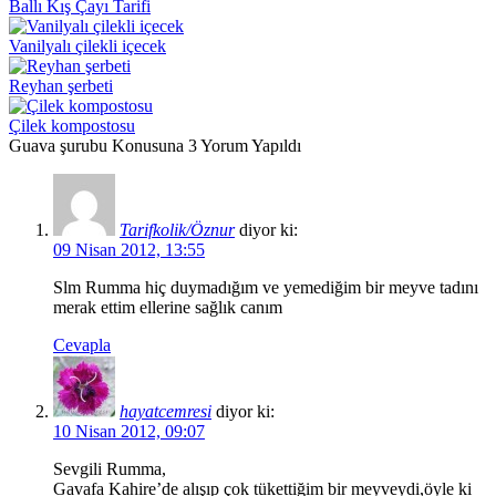
Ballı Kış Çayı Tarifi
Vanilyalı çilekli içecek
Reyhan şerbeti
Çilek kompostosu
Guava şurubu Konusuna 3 Yorum Yapıldı
Tarifkolik/Öznur
diyor ki:
09 Nisan 2012, 13:55
Slm Rumma hiç duymadığım ve yemediğim bir meyve tadını
merak ettim ellerine sağlık canım
Cevapla
hayatcemresi
diyor ki:
10 Nisan 2012, 09:07
Sevgili Rumma,
Gavafa Kahire’de alışıp çok tükettiğim bir meyveydi,öyle ki