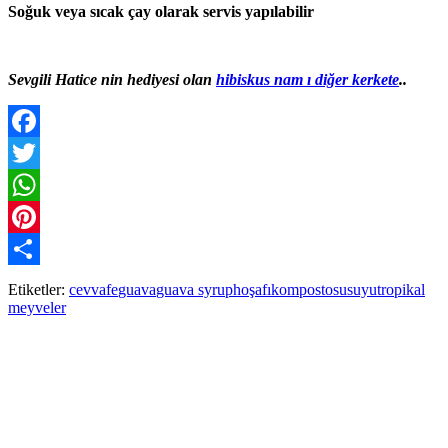
Soğuk veya sıcak çay olarak servis yapılabilir
Sevgili Hatice nin hediyesi olan
hibiskus nam ı diğer kerkete
..
Facebook
Twitter
WhatsApp
Pinterest
Paylaş
Etiketler:
cevvafe
guava
guava syrup
hoşafı
kompostosu
suyu
tropikal
meyveler