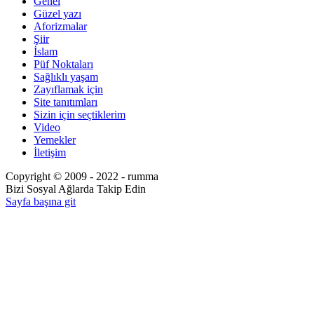
Genel
Güzel yazı
Aforizmalar
Şiir
İslam
Püf Noktaları
Sağlıklı yaşam
Zayıflamak için
Site tanıtımları
Sizin için seçtiklerim
Video
Yemekler
İletişim
Copyright © 2009 - 2022 - rumma
Bizi Sosyal Ağlarda Takip Edin
Sayfa başına git