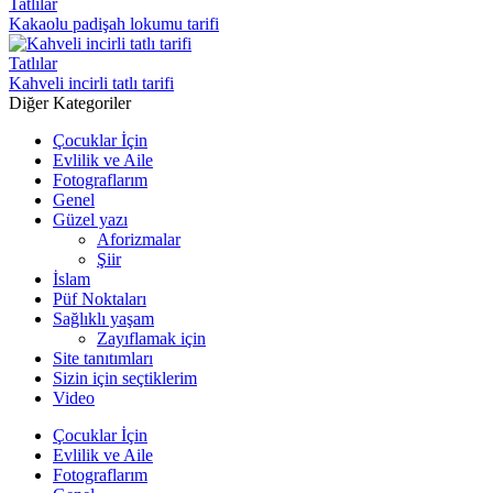
Tatlılar
Kakaolu padişah lokumu tarifi
Tatlılar
Kahveli incirli tatlı tarifi
Diğer Kategoriler
Çocuklar İçin
Evlilik ve Aile
Fotograflarım
Genel
Güzel yazı
Aforizmalar
Şiir
İslam
Püf Noktaları
Sağlıklı yaşam
Zayıflamak için
Site tanıtımları
Sizin için seçtiklerim
Video
Çocuklar İçin
Evlilik ve Aile
Fotograflarım