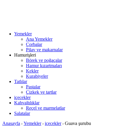
Yemekler
Ana Yemekler
Çorbalar
Pilav ve makarnalar
Hamurişleri
Börek ve poğaçalar
Hamur kızartmaları
Kekler
Kurabiyeler
Tatlılar
Pastalar
Çizkek ve tartlar
içecekler
Kahvaltılıklar
Reçel ve marmelatlar
Salatalar
Anasayfa
Yemekler
içecekler
Guava şurubu
>
>
>