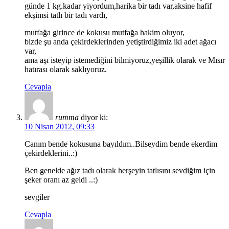
günde 1 kg.kadar yiyordum,harika bir tadı var,aksine hafif
ekşimsi tatlı bir tadı vardı,
mutfağa girince de kokusu mutfağa hakim oluyor,
bizde şu anda çekirdeklerinden yetiştirdiğimiz iki adet ağacı
var,
ama aşı isteyip istemediğini bilmiyoruz,yeşillik olarak ve Mısır
hatırası olarak saklıyoruz.
Cevapla
rumma
diyor ki:
10 Nisan 2012, 09:33
Canım bende kokusuna bayıldım..Bilseydim bende ekerdim
çekirdeklerini..:)
Ben genelde ağız tadı olarak herşeyin tatlısını sevdiğim için
şeker oranı az geldi ..:)
sevgiler
Cevapla