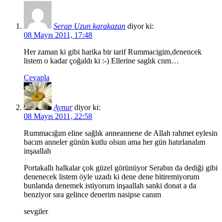
Serap Uzun karakazan
diyor ki:
08 Mayıs 2011, 17:48
Her zaman ki gibi harika bir tarif Rummacigim,denencek
listem o kadar çoğaldı ki :-) Ellerine saglık cnm…
Cevapla
Aynur
diyor ki:
08 Mayıs 2011, 22:58
Rummacığım eline sağlık anneannene de Allah rahmet eylesin
bacım anneler günün kutlu olsun ama her gün hatırlanalım
inşaallah
Portakallı halkalar çok güzel görünüyor Serabın da dediği gibi
denenecek listem öyle uzadı ki dene dene bitiremiyorum
bunlarıda denemek istiyorum inşaallah sanki donat a da
benziyor sıra gelince denerim nasipse canım
sevgiler