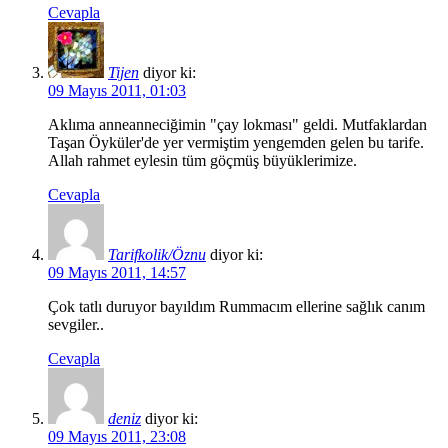
Cevapla
Tijen
diyor ki:
09 Mayıs 2011, 01:03
Aklıma anneanneciğimin "çay lokması" geldi. Mutfaklardan
Taşan Öyküler'de yer vermiştim yengemden gelen bu tarife.
Allah rahmet eylesin tüm göçmüş büyüklerimize.
Cevapla
Tarifkolik/Öznu
diyor ki:
09 Mayıs 2011, 14:57
Çok tatlı duruyor bayıldım Rummacım ellerine sağlık canım
sevgiler..
Cevapla
deniz
diyor ki:
09 Mayıs 2011, 23:08