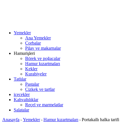
Yemekler
Ana Yemekler
Çorbalar
Pilav ve makarnalar
Hamurişleri
Börek ve poğaçalar
Hamur kızartmaları
Kekler
Kurabiyeler
Tatlılar
Pastalar
Çizkek ve tartlar
içecekler
Kahvaltılıklar
Reçel ve marmelatlar
Salatalar
Anasayfa
Yemekler
Hamur kızartmaları
Portakallı halka tarifi
>
>
>