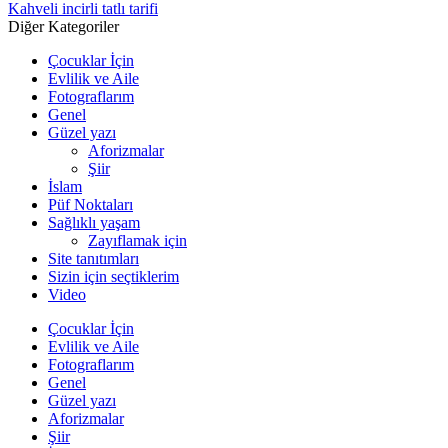
Kahveli incirli tatlı tarifi
Diğer Kategoriler
Çocuklar İçin
Evlilik ve Aile
Fotograflarım
Genel
Güzel yazı
Aforizmalar
Şiir
İslam
Püf Noktaları
Sağlıklı yaşam
Zayıflamak için
Site tanıtımları
Sizin için seçtiklerim
Video
Çocuklar İçin
Evlilik ve Aile
Fotograflarım
Genel
Güzel yazı
Aforizmalar
Şiir