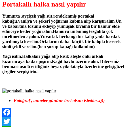
Portakallı halka nasıl yapılır
Yumurta ,ayçiçek yağı,süt,rendelenmiş portakal
kabuğu,vanilya ve şekeri yoğurma kabına alıp karıştıralım.Un
ve kabartma tozunu ekleyip yumuşak kıvamlı bir hamur elde
edinceye keder yoğuralım.Hamuru unlanmış tezgahta çok
inceltmeden açalım.Yuvarlak herhangi bir kalıp yada bardak
yardımıyla keselim.Ortalarını daha küçük bir kalıpla keserek
simit şekli verelim.(ben şurup kapağı kullandım)
Yağı ısıtın.Halkaları yağa atıp kısık ateşte önlü arkalı
kızarıncaya kadar pişirin.Kağıt havlu üzerine alın. Dilerseniz
benmari usulü erittiğiniz beyaz çikolatayla üzerlerine gelişigüzel
çizgiler serpiştirin..
Fotoğraf , anneler gününe özel olsun istedim..:)))
Facebook