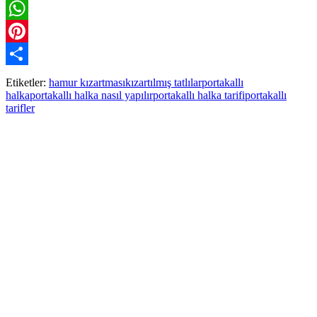
Twitter
WhatsApp
Pinterest
Paylaş
Etiketler:
hamur kızartması
kızartılmış tatlılar
portakallı
halka
portakallı halka nasıl yapılır
portakallı halka tarifi
portakallı
tarifler