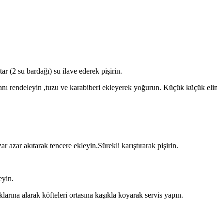
r (2 su bardağı) su ilave ederek pişirin.
anı rendeleyin ,tuzu ve karabiberi ekleyerek yoğurun. Küçük küçük eliniz
r azar akıtarak tencere ekleyin.Sürekli karıştırarak pişirin.
eyin.
klarına alarak köfteleri ortasına kaşıkla koyarak servis yapın.