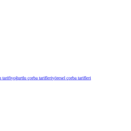
 tarifi
yoğurtlu çorba tarifleri
yöresel çorba tarifleri