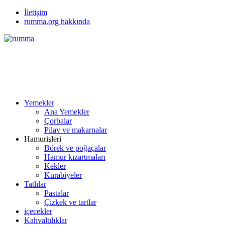
İletişim
rumma.org hakkında
Yemekler
Ana Yemekler
Çorbalar
Pilav ve makarnalar
Hamurişleri
Börek ve poğaçalar
Hamur kızartmaları
Kekler
Kurabiyeler
Tatlılar
Pastalar
Çizkek ve tartlar
içecekler
Kahvaltılıklar