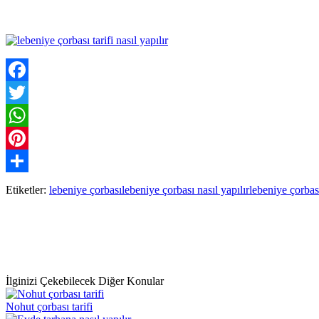
Facebook
Twitter
WhatsApp
Pinterest
Paylaş
Etiketler:
lebeniye çorbası
lebeniye çorbası nasıl yapılır
lebeniye çorbası
İlginizi Çekebilecek Diğer Konular
Nohut çorbası tarifi