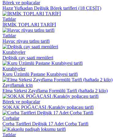
Börek ve poğaçalar
Hazır Yufkadan Değişik Börek tarifleri (18 ÇEŞİT)
Tatlılar
İRMİK TOPLARI TARİFİ
Tatlılar
Havuç rüyası tatlısı tarifi
Kurabiyeler
Değişik çay saati menüleri
Kurabiyeler
Kuru Üzümlü Pastane Kurabiyesi tarifi
Zayıflamak için
Elma Sirkesi Zayıflama Formülü Tarifi (haftada 2 kilo)
Börek ve poğaçalar
SOKAK POĞAÇASI /Karaköy poğaçası tarifi
Çorbalar
Çorba Tarifleri Değişik 17 Adet Çorba Tarifi
Tatlılar