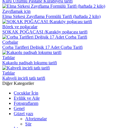
Kuru Üzümlü Pastane Kurabiyesi tarifi
Zayıflamak için
Elma Sirkesi Zayıflama Formülü Tarifi (haftada 2 kilo)
Börek ve poğaçalar
SOKAK POĞAÇASI /Karaköy poğaçası tarifi
Çorbalar
Çorba Tarifleri Değişik 17 Adet Çorba Tarifi
Tatlılar
Kakaolu padişah lokumu tarifi
Tatlılar
Kahveli incirli tatlı tarifi
Diğer Kategoriler
Çocuklar İçin
Evlilik ve Aile
Fotograflarım
Genel
Güzel yazı
Aforizmalar
Şiir