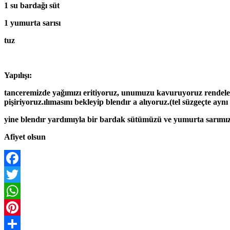
1 su bardağı süt
1 yumurta sarısı
tuz
Yapılışı:
tanceremizde yağımızı eritiyoruz, unumuzu kavuruyoruz rendele
pişiriyoruz.ılımasını bekleyip blendır a alıyoruz.(tel süzgeçte aynı 
yine blendır yardımıyla bir bardak sütümüzü ve yumurta sarımızı
Afiyet olsun
Facebook
Twitter
WhatsApp
Pinterest