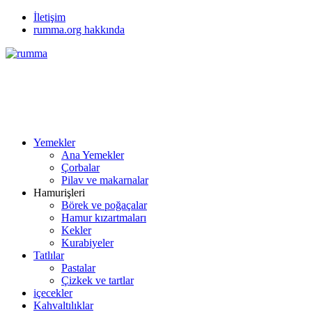
İletişim
rumma.org hakkında
Yemekler
Ana Yemekler
Çorbalar
Pilav ve makarnalar
Hamurişleri
Börek ve poğaçalar
Hamur kızartmaları
Kekler
Kurabiyeler
Tatlılar
Pastalar
Çizkek ve tartlar
içecekler
Kahvaltılıklar