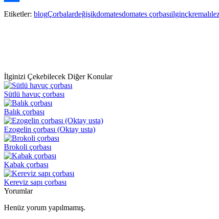
Paylaş
Etiketler:
blog
Çorbalar
değişik
domates
domates çorbası
ilginç
kremalı
le
İlginizi Çekebilecek Diğer Konular
Sütlü havuç çorbası
Balık çorbası
Ezogelin çorbası (Oktay usta)
Brokoli çorbası
Kabak çorbası
Kereviz sapı çorbası
Yorumlar
Henüz yorum yapılmamış.