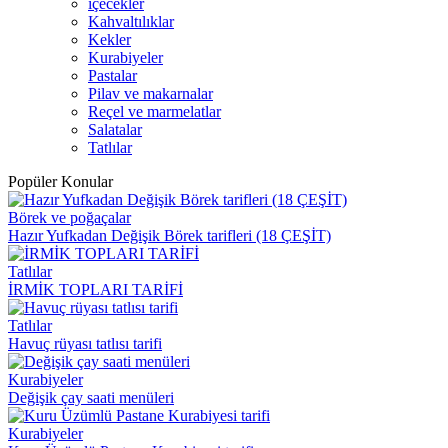
içecekler
Kahvaltılıklar
Kekler
Kurabiyeler
Pastalar
Pilav ve makarnalar
Reçel ve marmelatlar
Salatalar
Tatlılar
Popüler Konular
Börek ve poğaçalar
Hazır Yufkadan Değişik Börek tarifleri (18 ÇEŞİT)
Tatlılar
İRMİK TOPLARI TARİFİ
Tatlılar
Havuç rüyası tatlısı tarifi
Kurabiyeler
Değişik çay saati menüleri
Kurabiyeler