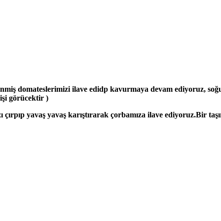
nmiş domateslerimizi ilave edidp kavurmaya devam ediyoruz, soğu
işi görücektir )
 çırpıp yavaş yavaş karıştırarak çorbamıza ilave ediyoruz.Bir taş