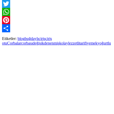
Facebook
Twitter
WhatsApp
Pinterest
Paylaş
Etiketler:
blog
buğdaylı
çiriş
çiriş
otu
Çorbalar
çorbası
değişik
denenmiş
kolay
lezzetli
tarifi
yemek
yoğurtlu