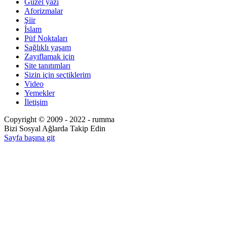
Güzel yazı
Aforizmalar
Şiir
İslam
Püf Noktaları
Sağlıklı yaşam
Zayıflamak için
Site tanıtımları
Sizin için seçtiklerim
Video
Yemekler
İletişim
Copyright © 2009 - 2022 - rumma
Bizi Sosyal Ağlarda Takip Edin
Sayfa başına git