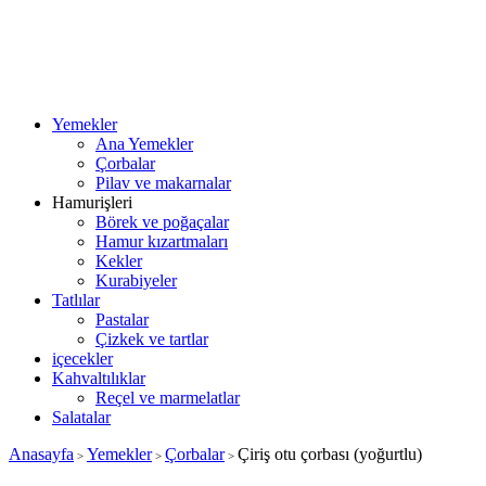
Yemekler
Ana Yemekler
Çorbalar
Pilav ve makarnalar
Hamurişleri
Börek ve poğaçalar
Hamur kızartmaları
Kekler
Kurabiyeler
Tatlılar
Pastalar
Çizkek ve tartlar
içecekler
Kahvaltılıklar
Reçel ve marmelatlar
Salatalar
Anasayfa
Yemekler
Çorbalar
Çiriş otu çorbası (yoğurtlu)
>
>
>