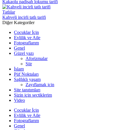
Kakaolu padişah lokumu tarifi
Tatlılar
Kahveli incirli tatlı tarifi
Diğer Kategoriler
Çocuklar İçin
Evlilik ve Aile
Fotograflarım
Genel
Güzel yazı
Aforizmalar
Şiir
İslam
Püf Noktaları
Sağlıklı yaşam
Zayıflamak için
Site tanıtımları
Sizin için seçtiklerim
Video
Çocuklar İçin
Evlilik ve Aile
Fotograflarım
Genel