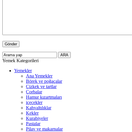
Yemek Kategorileri
Yemekler
Ana Yemekler
Börek ve poğaçalar
Çizkek ve tartlar
Çorbalar
Hamur kızartmaları
içecekler
Kahvaltılıklar
Kekler
Kurabiyeler
Pastalar
Pilav ve makarnalar