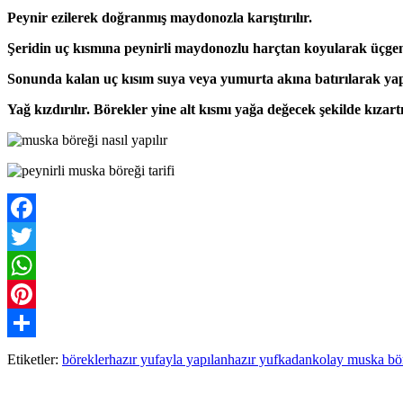
Peynir ezilerek doğranmış maydonozla karıştırılır.
Şeridin uç kısmına peynirli maydonozlu harçtan koyularak üçgen
Sonunda kalan uç kısım suya veya yumurta akına batırılarak yapıştı
Yağ kızdırılır. Börekler yine alt kısmı yağa değecek şekilde kızartı
Facebook
Twitter
WhatsApp
Pinterest
Paylaş
Etiketler:
börekler
hazır yufayla yapılan
hazır yufkadan
kolay muska bö