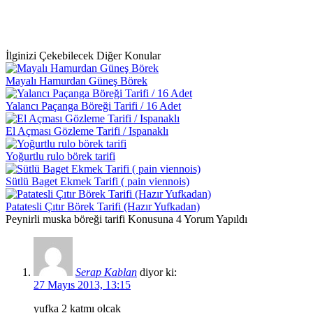
İlginizi Çekebilecek Diğer Konular
Mayalı Hamurdan Güneş Börek
Yalancı Paçanga Böreği Tarifi / 16 Adet
El Açması Gözleme Tarifi / Ispanaklı
Yoğurtlu rulo börek tarifi
Sütlü Baget Ekmek Tarifi ( pain viennois)
Patatesli Çıtır Börek Tarifi (Hazır Yufkadan)
Peynirli muska böreği tarifi Konusuna 4 Yorum Yapıldı
Serap Kablan
diyor ki:
27 Mayıs 2013, 13:15
yufka 2 katmı olcak