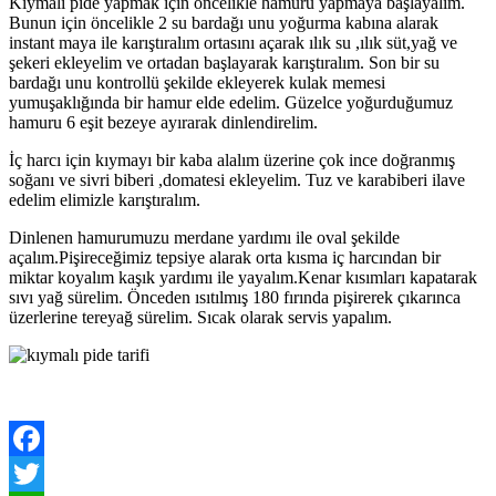
Kıymalı pide yapmak için öncelikle hamuru yapmaya başlayalım.
Bunun için öncelikle 2 su bardağı unu yoğurma kabına alarak
instant maya ile karıştıralım ortasını açarak ılık su ,ılık süt,yağ ve
şekeri ekleyelim ve ortadan başlayarak karıştıralım. Son bir su
bardağı unu kontrollü şekilde ekleyerek kulak memesi
yumuşaklığında bir hamur elde edelim. Güzelce yoğurduğumuz
hamuru 6 eşit bezeye ayırarak dinlendirelim.
İç harcı için kıymayı bir kaba alalım üzerine çok ince doğranmış
soğanı ve sivri biberi ,domatesi ekleyelim. Tuz ve karabiberi ilave
edelim elimizle karıştıralım.
Dinlenen hamurumuzu merdane yardımı ile oval şekilde
açalım.Pişireceğimiz tepsiye alarak orta kısma iç harcından bir
miktar koyalım kaşık yardımı ile yayalım.Kenar kısımları kapatarak
sıvı yağ sürelim. Önceden ısıtılmış 180 fırında pişirerek çıkarınca
üzerlerine tereyağ sürelim. Sıcak olarak servis yapalım.
Facebook