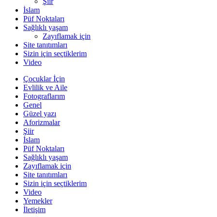
Şiir
İslam
Püf Noktaları
Sağlıklı yaşam
Zayıflamak için
Site tanıtımları
Sizin için seçtiklerim
Video
Çocuklar İçin
Evlilik ve Aile
Fotograflarım
Genel
Güzel yazı
Aforizmalar
Şiir
İslam
Püf Noktaları
Sağlıklı yaşam
Zayıflamak için
Site tanıtımları
Sizin için seçtiklerim
Video
Yemekler
İletişim