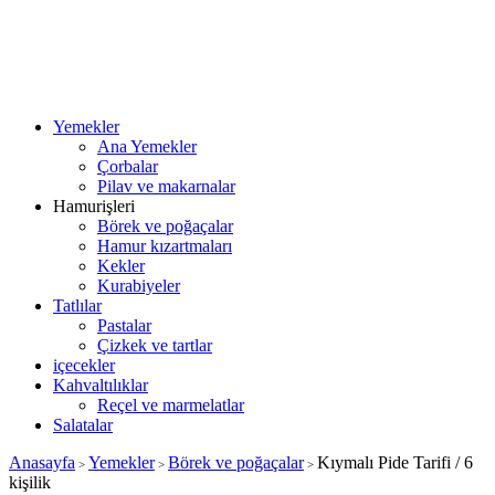
Yemekler
Ana Yemekler
Çorbalar
Pilav ve makarnalar
Hamurişleri
Börek ve poğaçalar
Hamur kızartmaları
Kekler
Kurabiyeler
Tatlılar
Pastalar
Çizkek ve tartlar
içecekler
Kahvaltılıklar
Reçel ve marmelatlar
Salatalar
Anasayfa
Yemekler
Börek ve poğaçalar
Kıymalı Pide Tarifi / 6
>
>
>
kişilik