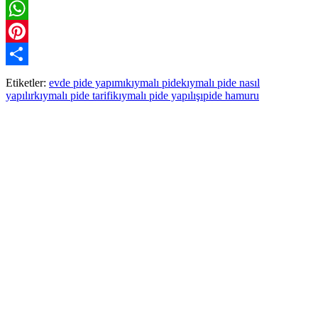
Twitter
WhatsApp
Pinterest
Paylaş
Etiketler:
evde pide yapımı
kıymalı pide
kıymalı pide nasıl
yapılır
kıymalı pide tarifi
kıymalı pide yapılışı
pide hamuru