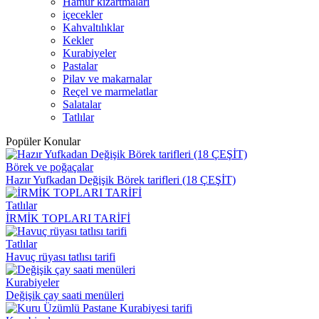
Hamur kızartmaları
içecekler
Kahvaltılıklar
Kekler
Kurabiyeler
Pastalar
Pilav ve makarnalar
Reçel ve marmelatlar
Salatalar
Tatlılar
Popüler Konular
Börek ve poğaçalar
Hazır Yufkadan Değişik Börek tarifleri (18 ÇEŞİT)
Tatlılar
İRMİK TOPLARI TARİFİ
Tatlılar
Havuç rüyası tatlısı tarifi
Kurabiyeler
Değişik çay saati menüleri