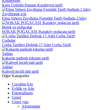
Kurabiyeler
Kuru Üzümlü Pastane Kurabiyesi tarifi
Zayıflamak için
Elma Sirkesi Zayıflama Formülü Tarifi (haftada 2 kilo)
Börek ve poğaçalar
SOKAK POĞAÇASI /Karaköy poğaçası tarifi
Çorbalar
Çorba Tarifleri Değişik 17 Adet Çorba Tarifi
Tatlılar
Kakaolu padişah lokumu tarifi
Tatlılar
Kahveli incirli tatlı tarifi
Diğer Kategoriler
Çocuklar İçin
Evlilik ve Aile
Fotograflarım
Genel
Güzel yazı
Aforizmalar