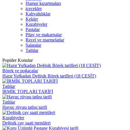
Hamur kızartmaları
içecekler
Kahvaltılıklar
Kekler
Kurabiyeler
Pastalar
Pilav ve makarnalar
Reçel ve marmelatlar
Salatalar
Tatlılar
Popüler Konular
Börek ve poğaçalar
Hazır Yufkadan Değişik Börek tarifleri (18 ÇEŞİT)
Tatlılar
İRMİK TOPLARI TARİFİ
Tatlılar
Havuç rüyası tatlısı tarifi
Kurabiyeler
Değişik çay saati menüleri