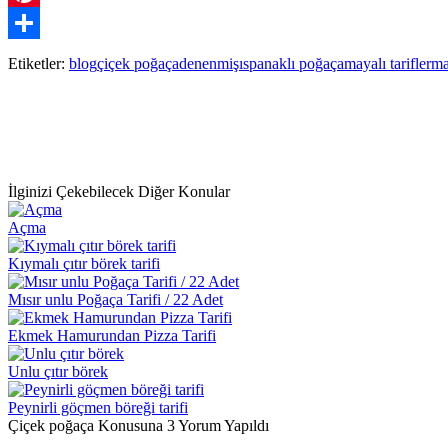
Pinterest
Paylaş
Etiketler:
blog
çiçek poğaça
denenmiş
ıspanaklı poğaça
mayalı tarifler
ma
İlginizi Çekebilecek Diğer Konular
Açma
Kıymalı çıtır börek tarifi
Mısır unlu Poğaça Tarifi / 22 Adet
Ekmek Hamurundan Pizza Tarifi
Unlu çıtır börek
Peynirli göçmen böreği tarifi
Çiçek poğaça Konusuna 3 Yorum Yapıldı