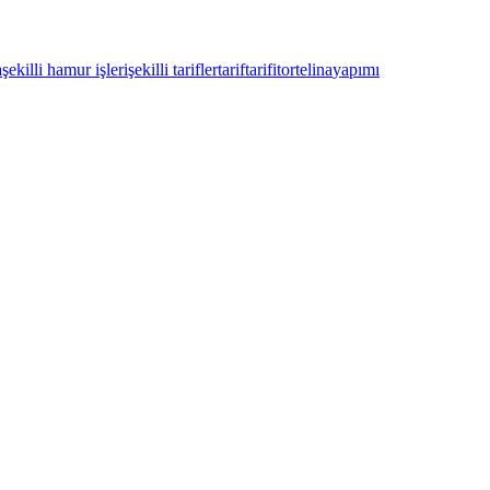
a
şekilli hamur işleri
şekilli tarifler
tarif
tarifi
tortelina
yapımı