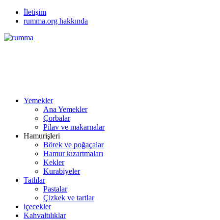
İletişim
rumma.org hakkında
Yemekler
Ana Yemekler
Çorbalar
Pilav ve makarnalar
Hamurişleri
Börek ve poğaçalar
Hamur kızartmaları
Kekler
Kurabiyeler
Tatlılar
Pastalar
Çizkek ve tartlar
içecekler
Kahvaltılıklar