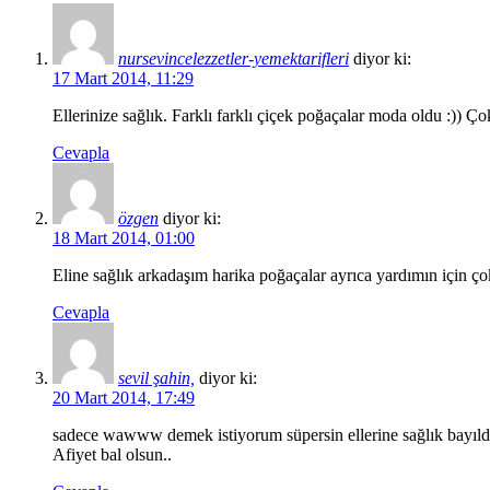
nursevincelezzetler-yemektarifleri
diyor ki:
17 Mart 2014, 11:29
Ellerinize sağlık. Farklı farklı çiçek poğaçalar moda oldu :)) Çok
Cevapla
özgen
diyor ki:
18 Mart 2014, 01:00
Eline sağlık arkadaşım harika poğaçalar ayrıca yardımın için
Cevapla
sevil şahin,
diyor ki:
20 Mart 2014, 17:49
sadece wawww demek istiyorum süpersin ellerine sağlık bayıl
Afiyet bal olsun..