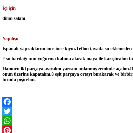
İçi için
dilim salam
Yapılışı:
Ispanak yapraklarını ince ince kıyın.Teflon tavada su eklemeden 
2 su bardağı unu yoğurma kabına alarak maya ile karıştıralım tuz 
Hamuru iki parçaya ayıralım yarısını unlanmış zeminde açalım.D
onun üzerine kapatalım.8 eşit parçaya ortayı bırakarak ve birbi
fırında pişirelim.
Facebook
Twitter
WhatsApp