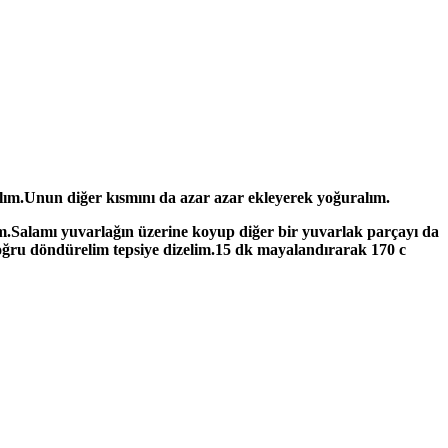
ralım.Unun diğer kısmını da azar azar ekleyerek yoğuralım.
m.Salamı yuvarlağın üzerine koyup diğer bir yuvarlak parçayı da
doğru döndürelim tepsiye dizelim.15 dk mayalandırarak 170 c