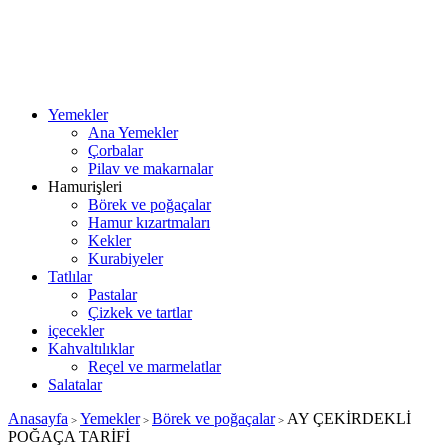
Yemekler
Ana Yemekler
Çorbalar
Pilav ve makarnalar
Hamurişleri
Börek ve poğaçalar
Hamur kızartmaları
Kekler
Kurabiyeler
Tatlılar
Pastalar
Çizkek ve tartlar
içecekler
Kahvaltılıklar
Reçel ve marmelatlar
Salatalar
Anasayfa
Yemekler
Börek ve poğaçalar
AY ÇEKİRDEKLİ
>
>
>
POĞAÇA TARİFİ