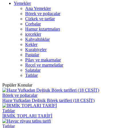
Yemekler
Ana Yemekler
Börek ve poğaçalar
Çizkek ve tartlar
Çorbalar
Hamur kızartmaları
içecekler
Kahvaltılıklar
Kekler
Kurabiyeler
Pastalar
Pilav ve makarnalar
Reçel ve marmelatlar
Salatalar
Tatlılar
Popüler Konular
Börek ve poğaçalar
Hazır Yufkadan Değişik Börek tarifleri (18 ÇEŞİT)
Tatlılar
İRMİK TOPLARI TARİFİ
Tatlılar