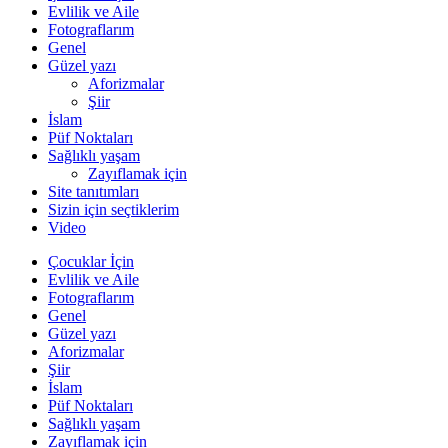
Evlilik ve Aile
Fotograflarım
Genel
Güzel yazı
Aforizmalar
Şiir
İslam
Püf Noktaları
Sağlıklı yaşam
Zayıflamak için
Site tanıtımları
Sizin için seçtiklerim
Video
Çocuklar İçin
Evlilik ve Aile
Fotograflarım
Genel
Güzel yazı
Aforizmalar
Şiir
İslam
Püf Noktaları
Sağlıklı yaşam
Zayıflamak için