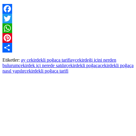
Facebook
Twitter
WhatsApp
Pinterest
Paylaş
Etiketler:
ay çekirdekli poğaça tarifi
ayçekirdeği içini nerden
bulurum
çekirdek içi nerede satılır
çekirdekli poğaça
çekirdekli poğaça
nasıl yapılır
çekirdekli poğaça tarifi