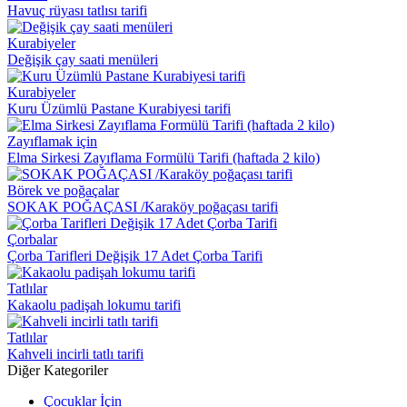
Havuç rüyası tatlısı tarifi
Kurabiyeler
Değişik çay saati menüleri
Kurabiyeler
Kuru Üzümlü Pastane Kurabiyesi tarifi
Zayıflamak için
Elma Sirkesi Zayıflama Formülü Tarifi (haftada 2 kilo)
Börek ve poğaçalar
SOKAK POĞAÇASI /Karaköy poğaçası tarifi
Çorbalar
Çorba Tarifleri Değişik 17 Adet Çorba Tarifi
Tatlılar
Kakaolu padişah lokumu tarifi
Tatlılar
Kahveli incirli tatlı tarifi
Diğer Kategoriler
Çocuklar İçin