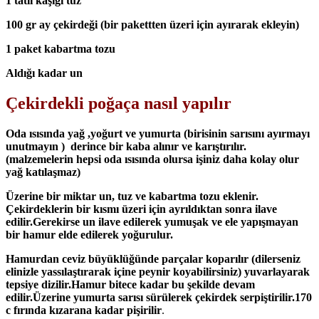
1 tatlı kaşığı tuz
100 gr ay çekirdeği (bir pakettten üzeri için ayırarak ekleyin)
1 paket kabartma tozu
Aldığı kadar un
Çekirdekli poğaça nasıl yapılır
Oda ısısında yağ ,yoğurt ve yumurta (birisinin sarısını ayırmayı
unutmayın ) derince bir kaba alınır ve karıştırılır.
(malzemelerin hepsi oda ısısında olursa işiniz daha kolay olur
yağ katılaşmaz)
Üzerine bir miktar un, tuz ve kabartma tozu eklenir.
Çekirdeklerin bir kısmı üzeri için ayrıldıktan sonra ilave
edilir.Gerekirse un ilave edilerek yumuşak ve ele yapışmayan
bir hamur elde edilerek yoğurulur.
Hamurdan ceviz büyüklüğünde parçalar koparılır (dilerseniz
elinizle yassılaştırarak içine peynir koyabilirsiniz) yuvarlayarak
tepsiye dizilir.Hamur bitece kadar bu şekilde devam
edilir.Üzerine yumurta sarısı sürülerek çekirdek serpiştirilir.170
c fırında kızarana kadar pişirilir
.