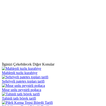
İlginizi Çekebilecek Diğer Konular
Mahlepli tuzlu kurabiye
Şehriyeli patetes topları tarifi
Mısır unlu peynirli poğaça
Tahinli tatlı börek tarifi