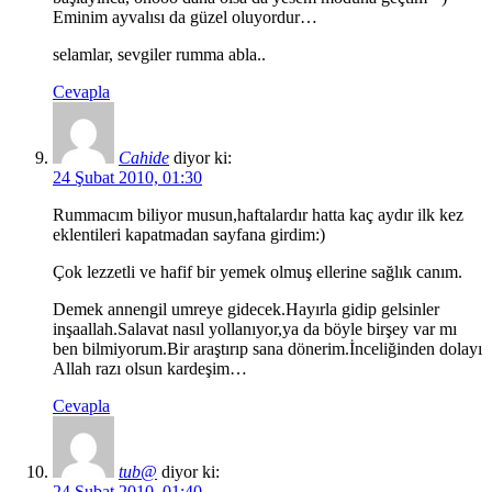
Eminim ayvalısı da güzel oluyordur…
selamlar, sevgiler rumma abla..
Cevapla
Cahide
diyor ki:
24 Şubat 2010, 01:30
Rummacım biliyor musun,haftalardır hatta kaç aydır ilk kez
eklentileri kapatmadan sayfana girdim:)
Çok lezzetli ve hafif bir yemek olmuş ellerine sağlık canım.
Demek annengil umreye gidecek.Hayırla gidip gelsinler
inşaallah.Salavat nasıl yollanıyor,ya da böyle birşey var mı
ben bilmiyorum.Bir araştırıp sana dönerim.İnceliğinden dolayı
Allah razı olsun kardeşim…
Cevapla
tub@
diyor ki:
24 Şubat 2010, 01:40