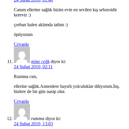
Canım ellerine sağlık bizim evin en sevilen kış sebzesidir
kereviz :)
çorban halen aklımda tatlım :)
öpüyorum
Cevapla
mine çelik
diyor ki:
24 Şubat 2010, 02:11
Rumma cım,
ellerine sağlık.Annenlere hayırlı yolculuklar diliyorum.İnş.
bizlere de bir gün nasip olur.
Cevapla
rumma
diyor ki:
24 Şubat 2010, 13:03