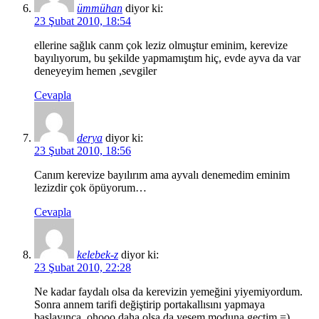
ümmühan
diyor ki:
23 Şubat 2010, 18:54
ellerine sağlık canm çok leziz olmuştur eminim, kerevize
bayılıyorum, bu şekilde yapmamıştım hiç, evde ayva da var
deneyeyim hemen ,sevgiler
Cevapla
derya
diyor ki:
23 Şubat 2010, 18:56
Canım kerevize bayılırım ama ayvalı denemedim eminim
lezizdir çok öpüyorum…
Cevapla
kelebek-z
diyor ki:
23 Şubat 2010, 22:28
Ne kadar faydalı olsa da kerevizin yemeğini yiyemiyordum.
Sonra annem tarifi değiştirip portakallısını yapmaya
başlayınca, ohooo daha olsa da yesem moduna geçtim =)