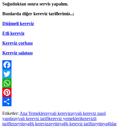
Soğuduktan sonra servis yapalım.
Bunlarda diğer kereviz tariflerimiz..;
Düğmeli kereviz
Etli kereviz
Kereviz çorbası
Kereviz salatası
Facebook
Twitter
WhatsApp
Pinterest
Paylaş
Etiketler:
Ana Yemekler
ayvalı kereviz
ayvalı kereviz nasıl
yapılır
ayvalı kereviz tarifi
kereviz yemekleri
kerevizli
tarifler
zeytinyağlı kereviz
zeytinyağlı kereviz tarifi
zeytinyağlılar