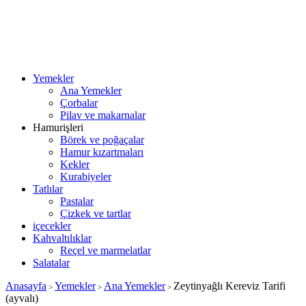
Yemekler
Ana Yemekler
Çorbalar
Pilav ve makarnalar
Hamurişleri
Börek ve poğaçalar
Hamur kızartmaları
Kekler
Kurabiyeler
Tatlılar
Pastalar
Çizkek ve tartlar
içecekler
Kahvaltılıklar
Reçel ve marmelatlar
Salatalar
Anasayfa
Yemekler
Ana Yemekler
Zeytinyağlı Kereviz Tarifi
>
>
>
(ayvalı)