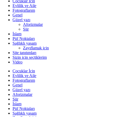
Çocuklar İçin
Evlilik ve Aile
Fotograflarım
Genel
Güzel yazı
Aforizmalar
Şiir
İslam
Püf Noktaları
Sağlıklı yaşam
Zayıflamak için
Site tanıtımları
Sizin için seçtiklerim
Video
Çocuklar İçin
Evlilik ve Aile
Fotograflarım
Genel
Güzel yazı
Aforizmalar
Şiir
İslam
Püf Noktaları
Sağlıklı yaşam