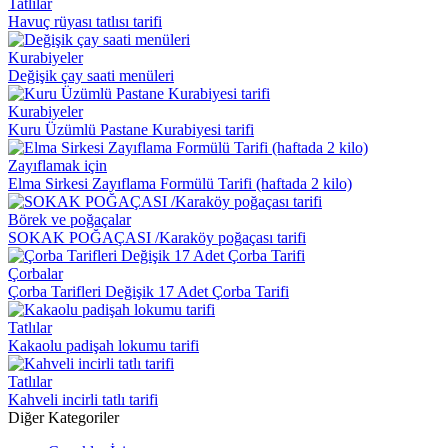
Tatlılar
Havuç rüyası tatlısı tarifi
Kurabiyeler
Değişik çay saati menüleri
Kurabiyeler
Kuru Üzümlü Pastane Kurabiyesi tarifi
Zayıflamak için
Elma Sirkesi Zayıflama Formülü Tarifi (haftada 2 kilo)
Börek ve poğaçalar
SOKAK POĞAÇASI /Karaköy poğaçası tarifi
Çorbalar
Çorba Tarifleri Değişik 17 Adet Çorba Tarifi
Tatlılar
Kakaolu padişah lokumu tarifi
Tatlılar
Kahveli incirli tatlı tarifi
Diğer Kategoriler