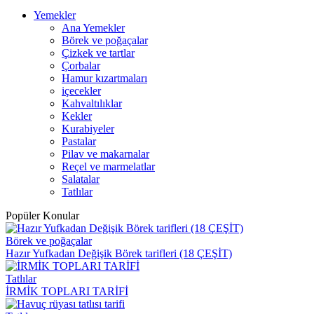
Yemekler
Ana Yemekler
Börek ve poğaçalar
Çizkek ve tartlar
Çorbalar
Hamur kızartmaları
içecekler
Kahvaltılıklar
Kekler
Kurabiyeler
Pastalar
Pilav ve makarnalar
Reçel ve marmelatlar
Salatalar
Tatlılar
Popüler Konular
Börek ve poğaçalar
Hazır Yufkadan Değişik Börek tarifleri (18 ÇEŞİT)
Tatlılar
İRMİK TOPLARI TARİFİ