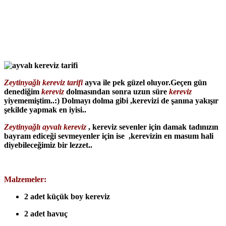
Zeytinyağlı kereviz tarifi
ayva ile pek güzel oluyor.Geçen gün
denediğim
kereviz
dolmasından sonra uzun süre
kereviz
yiyememiştim..:) Dolmayı dolma gibi ,kerevizi de şanına yakışır
şekilde yapmak en iyisi..
Zeytinyağlı ayvalı kereviz
, kereviz sevenler için damak tadınızın
bayram ediceği sevmeyenler için ise ,kerevizin en masum hali
diyebileceğimiz bir lezzet..
Malzemeler:
2 adet küçük boy kereviz
2 adet havuç