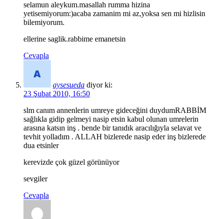
selamun aleykum.masallah rumma hizina
yetisemiyorum:)acaba zamanim mi az,yoksa sen mi hizlisin
bilemiyorum.
ellerine saglik.rabbime emanetsin
Cevapla
aysesueda
diyor ki:
23 Şubat 2010, 16:50
slm canım annenlerin umreye gideceğini duydumRABBİM
sağlıkla gidip gelmeyi nasip etsin kabul olunan umrelerin
arasına katsın inş . bende bir tanıdık aracılığıyla selavat ve
tevhit yolladım . ALLAH bizlerede nasip eder inş bizlerede
dua etsinler
kerevizde çok güzel görünüyor
sevgiler
Cevapla