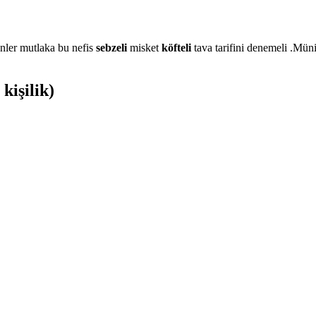
nler mutlaka bu nefis
sebzeli
misket
köfteli
tava tarifini denemeli .Mü
kişilik)