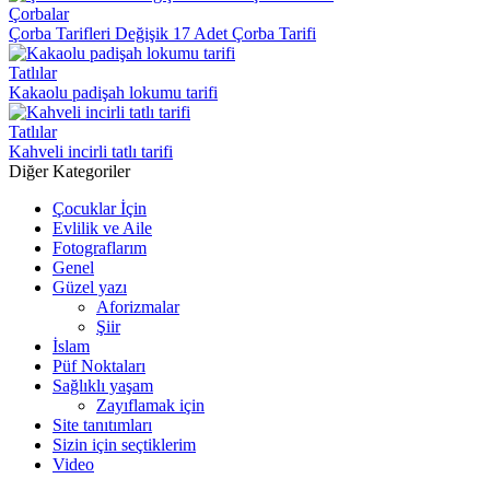
Çorbalar
Çorba Tarifleri Değişik 17 Adet Çorba Tarifi
Tatlılar
Kakaolu padişah lokumu tarifi
Tatlılar
Kahveli incirli tatlı tarifi
Diğer Kategoriler
Çocuklar İçin
Evlilik ve Aile
Fotograflarım
Genel
Güzel yazı
Aforizmalar
Şiir
İslam
Püf Noktaları
Sağlıklı yaşam
Zayıflamak için
Site tanıtımları
Sizin için seçtiklerim
Video