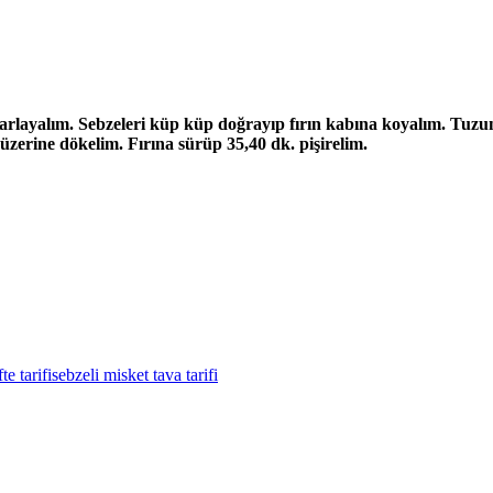
layalım. Sebzeleri küp küp doğrayıp fırın kabına koyalım. Tuzunu k
üzerine dökelim. Fırına sürüp 35,40 dk. pişirelim.
te tarifi
sebzeli misket tava tarifi