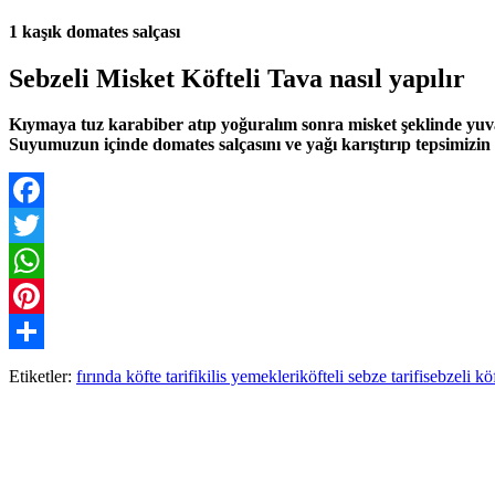
1 kaşık domates salçası
Sebzeli Misket Köfteli Tava nasıl yapılır
Kıymaya tuz karabiber atıp yoğuralım sonra misket şeklinde yuvar
Suyumuzun içinde domates salçasını ve yağı karıştırıp tepsimizin 
Facebook
Twitter
WhatsApp
Pinterest
Paylaş
Etiketler:
fırında köfte tarifi
kilis yemekleri
köfteli sebze tarifi
sebzeli köf