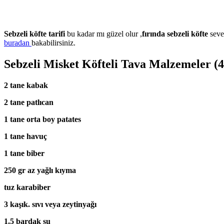
Sebzeli köfte tarifi
bu kadar mı güzel olur ,
fırında sebzeli köfte
seve
buradan
bakabilirsiniz.
Sebzeli Misket Köfteli Tava Malzemeler (4 
2 tane kabak
2 tane patlıcan
1 tane orta boy patates
1 tane havuç
1 tane biber
250 gr az yağlı kıyma
tuz karabiber
3 kaşık. sıvı veya zeytinyağı
1.5 bardak su