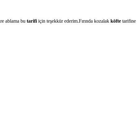
nire ablama bu
tarifi
için teşekkür ederim.Fırında kozalak
köfte
tarifine