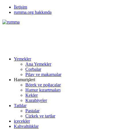
İletişim
rumma.org hakkında
Yemekler
Ana Yemekler
Çorbalar
Pilav ve makarnalar
Hamurişleri
Börek ve poğaçalar
Hamur kızartmaları
Kekler
Kurabiyeler
Tatlılar
Pastalar
Çizkek ve tartlar
içecekler
Kahvaltılıklar