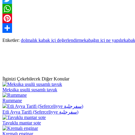
Twitter
WhatsApp
Pinterest
Paylaş
Etiketler:
dolmalık kabak içi değerlendirme
kabağın içi ne yapılır
kabak
İlginizi Çekebilecek Diğer Konular
Meksika usulü susamlı tavuk
Rummane
Etli Ayva Tarifi (Seferceliyye سفرجلية)
Tavuklu mantar sote
Kremalı enginar