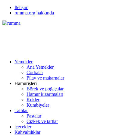
İletişim
rumma.org hakkında
Yemekler
Ana Yemekler
Çorbalar
Pilav ve makarnalar
Hamurişleri
Börek ve poğaçalar
Hamur kızartmaları
Kekler
Kurabiyeler
Tatlılar
Pastalar
Çizkek ve tartlar
içecekler
Kahvaltılıklar