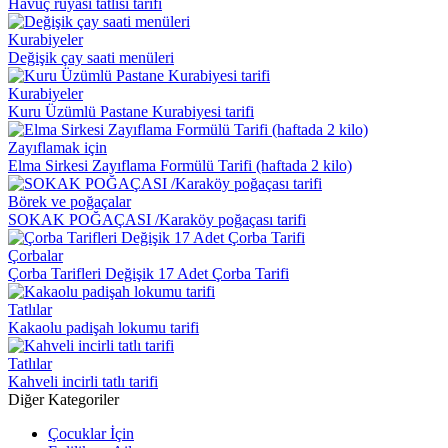
Havuç rüyası tatlısı tarifi
Kurabiyeler
Değişik çay saati menüleri
Kurabiyeler
Kuru Üzümlü Pastane Kurabiyesi tarifi
Zayıflamak için
Elma Sirkesi Zayıflama Formülü Tarifi (haftada 2 kilo)
Börek ve poğaçalar
SOKAK POĞAÇASI /Karaköy poğaçası tarifi
Çorbalar
Çorba Tarifleri Değişik 17 Adet Çorba Tarifi
Tatlılar
Kakaolu padişah lokumu tarifi
Tatlılar
Kahveli incirli tatlı tarifi
Diğer Kategoriler
Çocuklar İçin