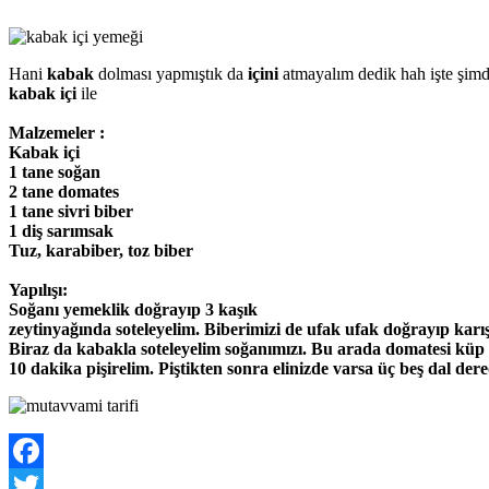
Hani
kabak
dolması yapmıştık da
içini
atmayalım dedik hah işte şimd
kabak içi
ile
Malzemeler :
Kabak içi
1 tane soğan
2 tane domates
1 tane sivri biber
1 diş sarımsak
Tuz, karabiber, toz biber
Yapılışı:
Soğanı yemeklik doğrayıp 3 kaşık
zeytinyağında soteleyelim. Biberimizi de ufak ufak doğrayıp karı
Biraz da kabakla soteleyelim soğanımızı. Bu arada domatesi küp 
10 dakika pişirelim. Piştikten sonra elinizde varsa üç beş dal der
Facebook