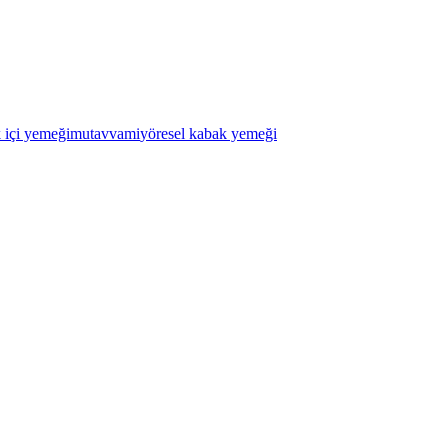
 içi yemeği
mutavvami
yöresel kabak yemeği