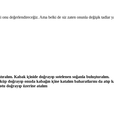
i onu değerlendireceğiz. Ama belki de siz zaten onunla değişik tadlar 
ştıralım. Kabak içinide doğrayıp sotelenen soğanla buluşturalım.
küp doğrayıp onuda kabağın içine katalım baharatlarını da atıp ka
eotu doğrayıp üzerine atalım