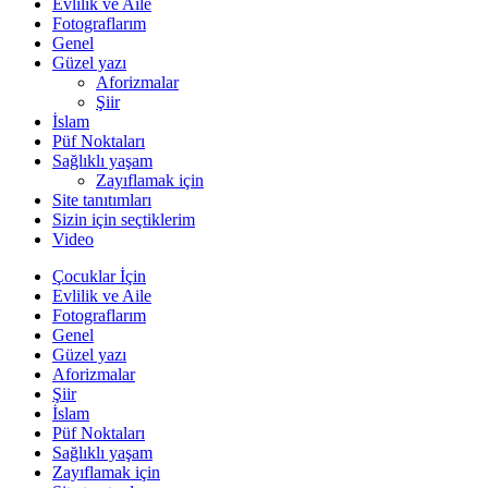
Evlilik ve Aile
Fotograflarım
Genel
Güzel yazı
Aforizmalar
Şiir
İslam
Püf Noktaları
Sağlıklı yaşam
Zayıflamak için
Site tanıtımları
Sizin için seçtiklerim
Video
Çocuklar İçin
Evlilik ve Aile
Fotograflarım
Genel
Güzel yazı
Aforizmalar
Şiir
İslam
Püf Noktaları
Sağlıklı yaşam
Zayıflamak için