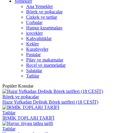
Yemekler
Ana Yemekler
Börek ve poğaçalar
Çizkek ve tartlar
Çorbalar
Hamur kızartmaları
içecekler
Kahvaltılıklar
Kekler
Kurabiyeler
Pastalar
Pilav ve makarnalar
Reçel ve marmelatlar
Salatalar
Tatlılar
Popüler Konular
Börek ve poğaçalar
Hazır Yufkadan Değişik Börek tarifleri (18 ÇEŞİT)
Tatlılar
İRMİK TOPLARI TARİFİ
Tatlılar