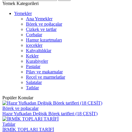
Yemek Kategorileri
Yemekler
Ana Yemekler
Börek ve poğaçalar
Çizkek ve tartlar
Çorbalar
Hamur kızartmaları
içecekler
Kahvaltılıklar
Kekler
Kurabiyeler
Pastalar
Pilav ve makarnalar
Reçel ve marmelatlar
Salatalar
Tatlılar
Popüler Konular
Börek ve poğaçalar
Hazır Yufkadan Değişik Börek tarifleri (18 ÇEŞİT)
Tatlılar
İRMİK TOPLARI TARİFİ