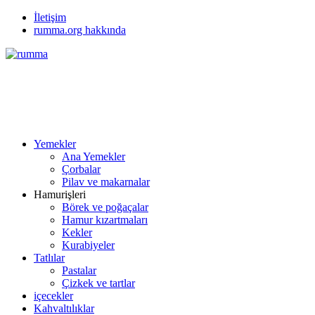
İletişim
rumma.org hakkında
Yemekler
Ana Yemekler
Çorbalar
Pilav ve makarnalar
Hamurişleri
Börek ve poğaçalar
Hamur kızartmaları
Kekler
Kurabiyeler
Tatlılar
Pastalar
Çizkek ve tartlar
içecekler
Kahvaltılıklar