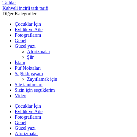
Tatlılar
Kahveli incirli tatlı tarifi
Diğer Kategoriler
Çocuklar İçin
Evlilik ve Aile
Fotograflarım
Genel
Güzel yazı
Aforizmalar
Şiir
İslam
Püf Noktaları
Sağlıklı yaşam
Zayıflamak için
Site tanıtımları
Sizin için seçtiklerim
Video
Çocuklar İçin
Evlilik ve Aile
Fotograflarım
Genel
Güzel yazı
Aforizmalar