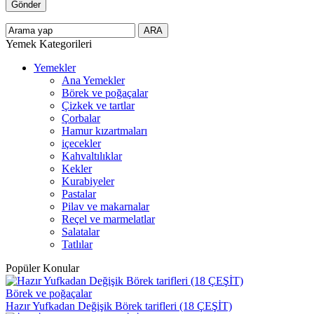
Yemek Kategorileri
Yemekler
Ana Yemekler
Börek ve poğaçalar
Çizkek ve tartlar
Çorbalar
Hamur kızartmaları
içecekler
Kahvaltılıklar
Kekler
Kurabiyeler
Pastalar
Pilav ve makarnalar
Reçel ve marmelatlar
Salatalar
Tatlılar
Popüler Konular
Börek ve poğaçalar
Hazır Yufkadan Değişik Börek tarifleri (18 ÇEŞİT)