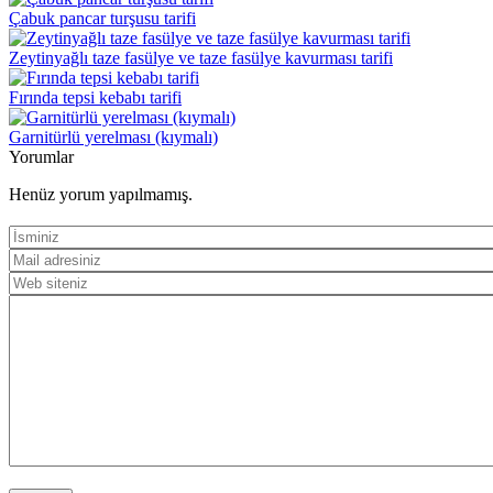
Çabuk pancar turşusu tarifi
Zeytinyağlı taze fasülye ve taze fasülye kavurması tarifi
Fırında tepsi kebabı tarifi
Garnitürlü yerelması (kıymalı)
Yorumlar
Henüz yorum yapılmamış.