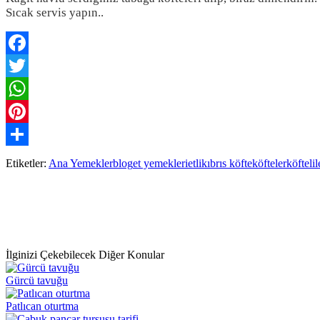
Sıcak servis yapın..
Facebook
Twitter
WhatsApp
Pinterest
Paylaş
Etiketler:
Ana Yemekler
blog
et yemekleri
etli
kıbrıs köfte
köfteler
köfteli
l
İlginizi Çekebilecek Diğer Konular
Gürcü tavuğu
Patlıcan oturtma