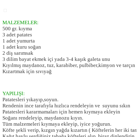
MALZEMELER:
500 gr. kıyma
3 adet patates
1 adet yumurta
1 adet kuru soğan
2 diş sarımsak
3 dilim bayat ekmek içi yada 3-4 kaşık galeta unu
Kıyılmış maydanoz, tuz, karabiber, pulbiber,kimyon ve tarçın
Kızartmak için sıvıyağ
YAPILIŞI:
Patatesleri yıkayıp,soyun.
Rendenin ince tarafıyla hızlıca rendeleyin ve suyunu sıkın
Patatesleri kararmamaları için hemen kıymaya ekleyin
Soğanı rendeleyip, maydanozu kıyın.
Tüm malzemeleri kıymaya ekleyip, iyice yoğurun.
Köfte şekli verip, kızgın yağda kızartın ( Köftelerin her iki tara
Kağıt havlu serdiğiniz tabağa köfteleri alıp, biraz dinlendirin.