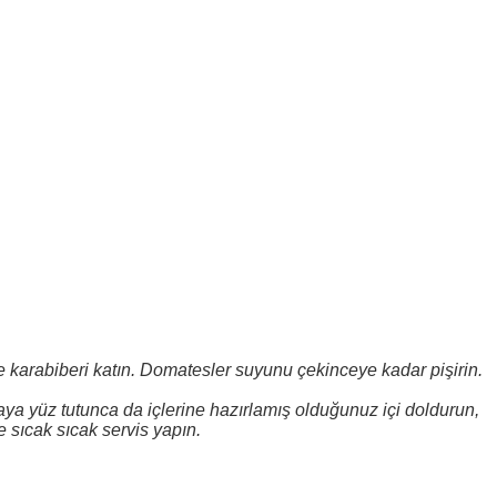
e karabiberi katın. Domatesler suyunu çe­kinceye kadar pişirin.
aya yüz tutunca da içlerine hazırlamış olduğunuz içi doldurun,
e sıcak sıcak servis yapın.