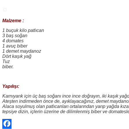
Malzeme :
1 buçuk kilo patlıcan
3 baş soğan
4 domates
1 avuç biber
1 demet maydanoz
Dört kaşık yağ
Tuz
biber.
Yapılışı:
Karnıyarık için üç baş soğanı ince ince doğrayın, iki kaşık ya
Ateşten indirmeden önce de, ayık­layacağınız, demet maydano
Alaca soyulmuş olan patlıcanları ortalarından yarıp yağda kıza
tepsiye dizin, içlerin üzerine de dilimlenmiş biber ve domatesle