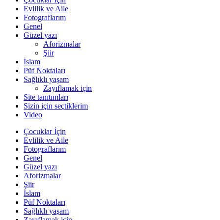
Evlilik ve Aile
Fotograflarım
Genel
Güzel yazı
Aforizmalar
Şiir
İslam
Püf Noktaları
Sağlıklı yaşam
Zayıflamak için
Site tanıtımları
Sizin için seçtiklerim
Video
Çocuklar İçin
Evlilik ve Aile
Fotograflarım
Genel
Güzel yazı
Aforizmalar
Şiir
İslam
Püf Noktaları
Sağlıklı yaşam
Zayıflamak için