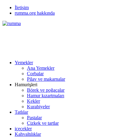
İletişim
rumma.org hakkında
Yemekler
Ana Yemekler
Çorbalar
Pilav ve makarnalar
Hamurişleri
Börek ve poğaçalar
Hamur kızartmaları
Kekler
Kurabiyeler
Tatlılar
Pastalar
Çizkek ve tartlar
içecekler
Kahvaltılıklar