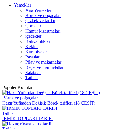
Yemekler
Ana Yemekler
Börek ve poğaçalar
Çizkek ve tartlar
Çorbalar
Hamur kızartmaları
içecekler
Kahvaltılıklar
Kekler
Kurabiyeler
Pastalar
Pilav ve makarnalar
Reçel ve marmelatlar
Salatalar
Tatlılar
Popüler Konular
Börek ve poğaçalar
Hazır Yufkadan Değişik Börek tarifleri (18 ÇEŞİT)
Tatlılar
İRMİK TOPLARI TARİFİ
Tatlılar