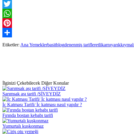
Facebook
Twitter
WhatsApp
Pinterest
Paylaş
Etiketler:
Ana Yemekler
basit
blog
denenmiş tarifler
etli
karnıyarık
kıymal
İlginizi Çekebilecek Diğer Konular
Sarımsak aşı tarifi /ŞİVEYDİZ
İç Katması Tarifi/ İç katması nasıl yapılır ?
Fırında bostan kebabı tarifi
Yumurtalı kuşkonmaz