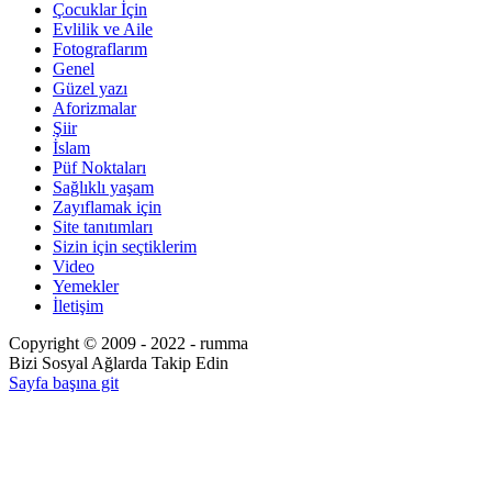
Çocuklar İçin
Evlilik ve Aile
Fotograflarım
Genel
Güzel yazı
Aforizmalar
Şiir
İslam
Püf Noktaları
Sağlıklı yaşam
Zayıflamak için
Site tanıtımları
Sizin için seçtiklerim
Video
Yemekler
İletişim
Copyright © 2009 - 2022 - rumma
Bizi Sosyal Ağlarda Takip Edin
Sayfa başına git