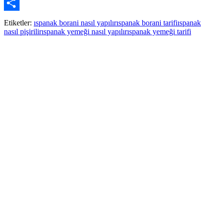
Pinterest
Paylaş
Etiketler:
ıspanak borani nasıl yapılır
ıspanak borani tarifi
ıspanak
nasıl pişirilir
ıspanak yemeği nasıl yapılır
ıspanak yemeği tarifi