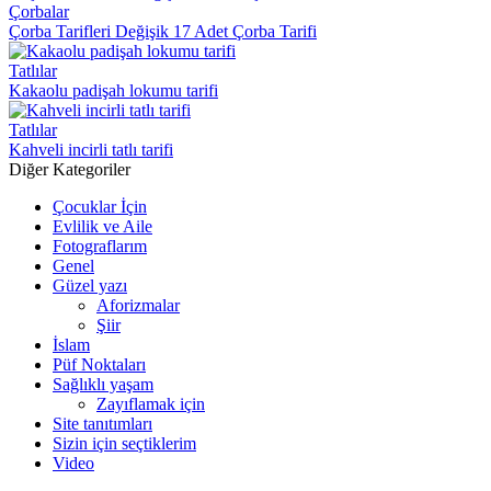
Çorbalar
Çorba Tarifleri Değişik 17 Adet Çorba Tarifi
Tatlılar
Kakaolu padişah lokumu tarifi
Tatlılar
Kahveli incirli tatlı tarifi
Diğer Kategoriler
Çocuklar İçin
Evlilik ve Aile
Fotograflarım
Genel
Güzel yazı
Aforizmalar
Şiir
İslam
Püf Noktaları
Sağlıklı yaşam
Zayıflamak için
Site tanıtımları
Sizin için seçtiklerim
Video