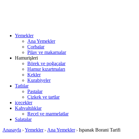
Yemekler
Ana Yemekler
Çorbalar
Pilav ve makarnalar
Hamurişleri
Börek ve poğaçalar
Hamur kızartmaları
Kekler
Kurabiyeler
Tatlılar
Pastalar
Çizkek ve tartlar
içecekler
Kahvaltılıklar
Reçel ve marmelatlar
Salatalar
Anasayfa
Yemekler
Ana Yemekler
Ispanak Borani Tarifi
>
>
>