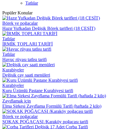
Tatlılar
Popüler Konular
Börek ve poğaçalar
Hazır Yufkadan Değişik Börek tarifleri (18 ÇEŞİT)
Tatlılar
İRMİK TOPLARI TARİFİ
Tatlılar
Havuç rüyası tatlısı tarifi
Kurabiyeler
Değişik çay saati menüleri
Kurabiyeler
Kuru Üzümlü Pastane Kurabiyesi tarifi
Zayıflamak için
Elma Sirkesi Zayıflama Formülü Tarifi (haftada 2 kilo)
Börek ve poğaçalar
SOKAK POĞAÇASI /Karaköy poğaçası tarifi