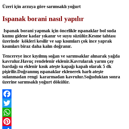
Üzeri için arzuya göre sarımsaklı yoğurt
Ispanak borani nasıl yapılır
Ispanak borani yapmak için öncelikle ıspanaklar bol suda
kumu gidene kadar yıkanır ve suyu süzülür.Kesme tahtası
üzerinde kökleri kesilir ve sap kısımları çok ince yaprak
kısımları biraz daha kalın doğranır.
Tencereye ince kıyılmış soğan ve sarımsaklar alınarak yağda
kavrulur.Havuç rendelenir eklenir.Kavrularak yarım çay
bardağı su eklenir kısık ateşte kapağı kapalı olarak 5 dk
pişirilir.Doğranmış ıspanaklar eklenerek harlı ateşte
sulanmadan rengi kararmadan kavrulur.Soğuduktan sonra
üzerine sarımsaklı yoğurt dökülür.
Facebook
Twitter
WhatsApp