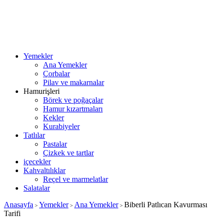
Yemekler
Ana Yemekler
Çorbalar
Pilav ve makarnalar
Hamurişleri
Börek ve poğaçalar
Hamur kızartmaları
Kekler
Kurabiyeler
Tatlılar
Pastalar
Çizkek ve tartlar
içecekler
Kahvaltılıklar
Reçel ve marmelatlar
Salatalar
Anasayfa
Yemekler
Ana Yemekler
Biberli Patlıcan Kavurması
>
>
>
Tarifi