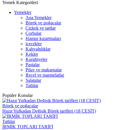
Yemek Kategorileri
Yemekler
Ana Yemekler
Börek ve poğaçalar
Çizkek ve tartlar
Çorbalar
Hamur kızartmaları
içecekler
Kahvaltılıklar
Kekler
Kurabiyeler
Pastalar
Pilav ve makarnalar
Reçel ve marmelatlar
Salatalar
Tatlılar
Popüler Konular
Börek ve poğaçalar
Hazır Yufkadan Değişik Börek tarifleri (18 ÇEŞİT)
Tatlılar
İRMİK TOPLARI TARİFİ