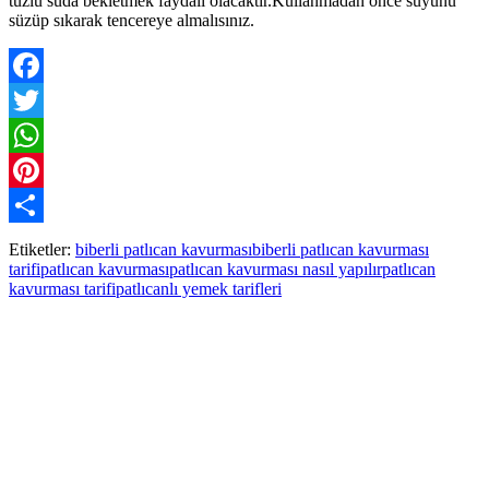
tuzlu suda bekletmek faydalı olacaktır.Kullanmadan önce suyunu
süzüp sıkarak tencereye almalısınız.
Facebook
Twitter
WhatsApp
Pinterest
Paylaş
Etiketler:
biberli patlıcan kavurması
biberli patlıcan kavurması
tarifi
patlıcan kavurması
patlıcan kavurması nasıl yapılır
patlıcan
kavurması tarifi
patlıcanlı yemek tarifleri