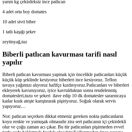
yarım kg çekirdeksiz ince patlıcan
4 adet orta boy domates
10 adet sivri biber
1 tatlı kaşığı şeker
zeytinyağ,tuz
Biberli patlıcan kavurması tarifi nasıl
yapılır
Biberli patlıcan kavurması yapmak için öncelikle patlıcanları küçük
küçük küp şeklinde kesiyoruz biberleri ince kesiyoruz. Teflon
tavaya yağımızı alıyoruz hafifçe kızdırıyoruz.Patlıcanları ve biberleri
ekleyerek kavuruyoruz, iyice kavrulduktan sonra rendelenmiş
domatesleri,tuzu ve şekeri ilave edip 10 dk domatesler sararıncaya
kadar kısık ateşte karıştırarak pişiriyoruz. Soğuk olarak servis
yapıyoruz…
Not: patlıcan seçerken dikkat etmeniz gereken nokta patlıcanların
koyu renkte ve yumuşak olmasıdır zira sert patlıcanın içi çekirdekli
olur ve çoğu zaman acı çıkar. Bu tür patlıcanları pişirmeden evvel