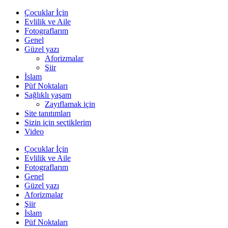
Çocuklar İçin
Evlilik ve Aile
Fotograflarım
Genel
Güzel yazı
Aforizmalar
Şiir
İslam
Püf Noktaları
Sağlıklı yaşam
Zayıflamak için
Site tanıtımları
Sizin için seçtiklerim
Video
Çocuklar İçin
Evlilik ve Aile
Fotograflarım
Genel
Güzel yazı
Aforizmalar
Şiir
İslam
Püf Noktaları