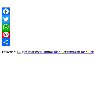
Facebook
Twitter
WhatsApp
Pinterest
Paylaş
Etiketler:
12.gün iftar menüsü
iftar menüleri
ramazan menüleri