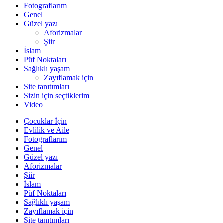
Fotograflarım
Genel
Güzel yazı
Aforizmalar
Şiir
İslam
Püf Noktaları
Sağlıklı yaşam
Zayıflamak için
Site tanıtımları
Sizin için seçtiklerim
Video
Çocuklar İçin
Evlilik ve Aile
Fotograflarım
Genel
Güzel yazı
Aforizmalar
Şiir
İslam
Püf Noktaları
Sağlıklı yaşam
Zayıflamak için
Site tanıtımları