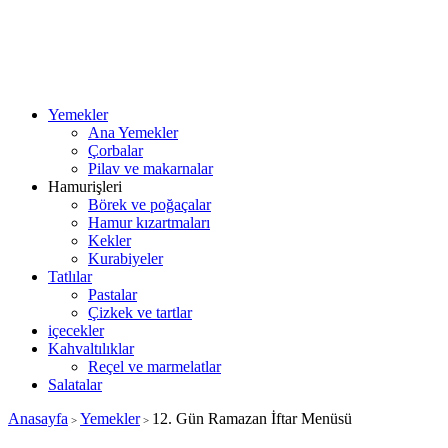
Yemekler
Ana Yemekler
Çorbalar
Pilav ve makarnalar
Hamurişleri
Börek ve poğaçalar
Hamur kızartmaları
Kekler
Kurabiyeler
Tatlılar
Pastalar
Çizkek ve tartlar
içecekler
Kahvaltılıklar
Reçel ve marmelatlar
Salatalar
Anasayfa
Yemekler
12. Gün Ramazan İftar Menüsü
>
>