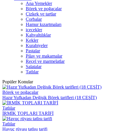
Ana Yemekler
Börek ve poğaçalar
Çizkek ve tartlar
Çorbalar
Hamur kızartmaları
içecekler
Kahvaltılıklar
Kekler
Kurabiyeler
Pastalar
Pilav ve makarnalar
Reçel ve marmelatlar
Salatalar
Tatlılar
Popüler Konular
Börek ve poğaçalar
Hazır Yufkadan Değişik Börek tarifleri (18 ÇEŞİT)
Tatlılar
İRMİK TOPLARI TARİFİ
Tatlılar
Havuç rüyası tatlısı tarifi