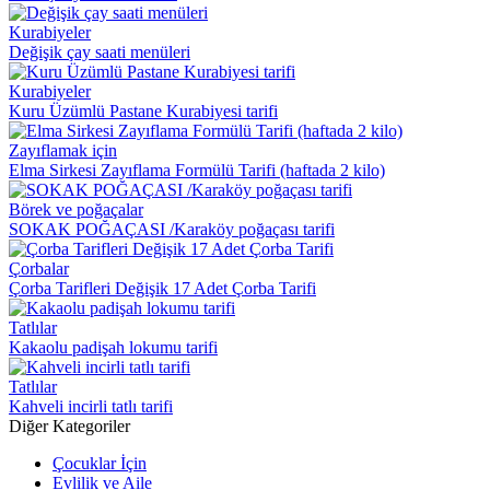
Kurabiyeler
Değişik çay saati menüleri
Kurabiyeler
Kuru Üzümlü Pastane Kurabiyesi tarifi
Zayıflamak için
Elma Sirkesi Zayıflama Formülü Tarifi (haftada 2 kilo)
Börek ve poğaçalar
SOKAK POĞAÇASI /Karaköy poğaçası tarifi
Çorbalar
Çorba Tarifleri Değişik 17 Adet Çorba Tarifi
Tatlılar
Kakaolu padişah lokumu tarifi
Tatlılar
Kahveli incirli tatlı tarifi
Diğer Kategoriler
Çocuklar İçin
Evlilik ve Aile