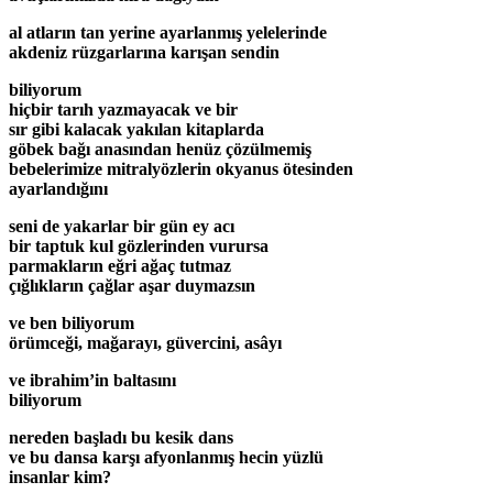
al atların tan yerine ayarlanmış yelelerinde
akdeniz rüzgarlarına karışan sendin
biliyorum
hiçbir tarıh yazmayacak ve bir
sır gibi kalacak yakılan kitaplarda
göbek bağı anasından henüz çözülmemiş
bebelerimize mitralyözlerin okyanus ötesinden
ayarlandığını
seni de yakarlar bir gün ey acı
bir taptuk kul gözlerinden vurursa
parmakların eğri ağaç tutmaz
çığlıkların çağlar aşar duymazsın
ve ben biliyorum
örümceği, mağarayı, güvercini, asâyı
ve ibrahim’in baltasını
biliyorum
nereden başladı bu kesik dans
ve bu dansa karşı afyonlanmış hecin yüzlü
insanlar kim?