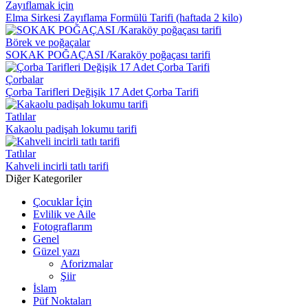
Zayıflamak için
Elma Sirkesi Zayıflama Formülü Tarifi (haftada 2 kilo)
Börek ve poğaçalar
SOKAK POĞAÇASI /Karaköy poğaçası tarifi
Çorbalar
Çorba Tarifleri Değişik 17 Adet Çorba Tarifi
Tatlılar
Kakaolu padişah lokumu tarifi
Tatlılar
Kahveli incirli tatlı tarifi
Diğer Kategoriler
Çocuklar İçin
Evlilik ve Aile
Fotograflarım
Genel
Güzel yazı
Aforizmalar
Şiir
İslam
Püf Noktaları