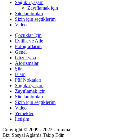
Sağlıklı yaşam
Zayıflamak için
Site tanıtımları
Sizin için seçtiklerim
Video
Çocuklar İçin
Evlilik ve Aile
Fotograflarım
Genel
Güzel yazı
Aforizmalar
Şiir
İslam
Püf Noktaları
Sağlıklı yaşam
Zayıflamak için
Site tanıtımları
Sizin için seçtiklerim
Video
Yemekler
İletişim
Copyright © 2009 - 2022 - rumma
Bizi Sosyal Ağlarda Takip Edin