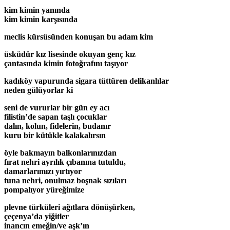
kim kimin yanında
kim kimin karşısında
meclis kürsüsünden konuşan bu adam kim
üsküdür kız lisesinde okuyan genç kız
çantasında kimin fotoğrafını taşıyor
kadıköy vapurunda sigara tüttüren delikanlılar
neden gülüyorlar ki
seni de vururlar bir gün ey acı
filistin’de sapan taşlı çocuklar
dalın, kolun, fidelerin, budanır
kuru bir kütükle kalakalırsın
öyle bakmayın balkonlarınızdan
fırat nehri ayrılık çıbanına tutuldu,
damarlarımızı yırtıyor
tuna nehri, onulmaz boşnak sızıları
pompalıyor yüreğimize
plevne türküleri ağıtlara dönüşürken,
çeçenya’da yiğitler
inancın emeğin/ve aşk’ın