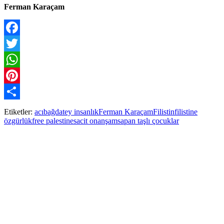
Ferman Karaçam
Facebook
Twitter
WhatsApp
Pinterest
Paylaş
Etiketler:
acı
bağdat
ey insanlık
Ferman Karaçam
Filistin
filistine
özgürlük
free palestine
sacit onan
şam
sapan taşlı çocuklar