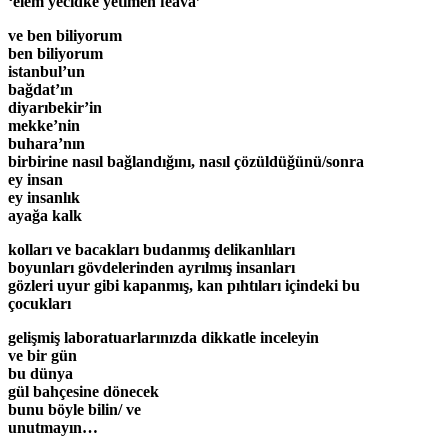
‘elem yecidke yetimen feava’
ve ben biliyorum
ben biliyorum
istanbul’un
bağdat’ın
diyarıbekir’in
mekke’nin
buhara’nın
birbirine nasıl bağlandığını, nasıl çözüldüğünü/sonra
ey insan
ey insanlık
ayağa kalk
kolları ve bacakları budanmış delikanlıları
boyunları gövdelerinden ayrılmış insanları
gözleri uyur gibi kapanmış, kan pıhtıları içindeki bu
çocukları
gelişmiş laboratuarlarınızda dikkatle inceleyin
ve bir gün
bu dünya
gül bahçesine dönecek
bunu böyle bilin/ ve
unutmayın…