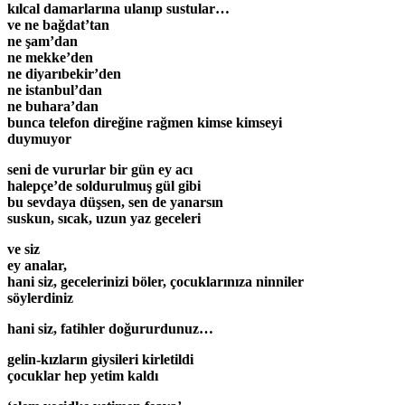
kılcal damarlarına ulanıp sustular…
ve ne bağdat’tan
ne şam’dan
ne mekke’den
ne diyarıbekir’den
ne istanbul’dan
ne buhara’dan
bunca telefon direğine rağmen kimse kimseyi
duymuyor
seni de vururlar bir gün ey acı
halepçe’de soldurulmuş gül gibi
bu sevdaya düşsen, sen de yanarsın
suskun, sıcak, uzun yaz geceleri
ve siz
ey analar,
hani siz, gecelerinizi böler, çocuklarınıza ninniler
söylerdiniz
hani siz, fatihler doğururdunuz…
gelin-kızların giysileri kirletildi
çocuklar hep yetim kaldı