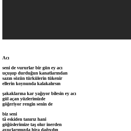
Acı
seni de vururlar bir gün ey acı
uçuşup durduğun kanatlarından
sazın sözün türkülerin tükenir
ellerin koynunda kalakalırsın
şakaklarına kar yağıyor bilesin ey acı
gül açan yüzlerimizde
göğeriyor rengin senin de
biz seni
tâ eskiden tanırız hani
göğüslerimize taş olur inerden
avuçlarımızda hira dağıydın