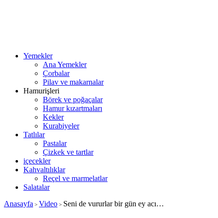
Yemekler
Ana Yemekler
Çorbalar
Pilav ve makarnalar
Hamurişleri
Börek ve poğaçalar
Hamur kızartmaları
Kekler
Kurabiyeler
Tatlılar
Pastalar
Çizkek ve tartlar
içecekler
Kahvaltılıklar
Reçel ve marmelatlar
Salatalar
Anasayfa
Video
Seni de vururlar bir gün ey acı…
>
>