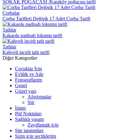
SOKAK POĞAÇASI /Karaköy poğaçası tarifi
Çorbalar
Çorba Tarifleri Değişik 17 Adet Çorba Tarifi
Tatlılar
Kakaolu padişah lokumu tarifi
Tatlılar
Kahveli incirli tatlı tarifi
Diğer Kategoriler
Çocuklar İçin
Evlilik ve Aile
Fotograflarım
Genel
Güzel yazı
Aforizmalar
Şiir
İslam
Püf Noktaları
Sağlıklı yaşam
Zayıflamak için
Site tanıtımları
Sizin için seçtiklerim