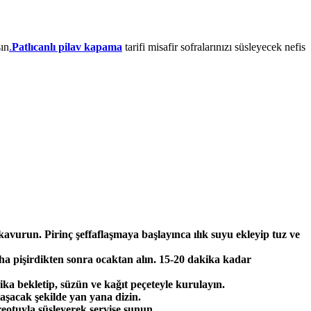
sın
.
Patlıcanlı pilav kapama
tarifi misafir sofralarınızı süsleyecek nefis
kavurun. Pirinç şeffaflaşmaya başlayınca ılık suyu ekleyip tuz ve
aha pişirdikten sonra ocaktan alın. 15-20 dakika kadar
ika bekletip, süzün ve kağıt peçeteyle kurulayın.
 taşacak şekilde yan yana dizin.
ereotuyla süsleyerek servise sunun.