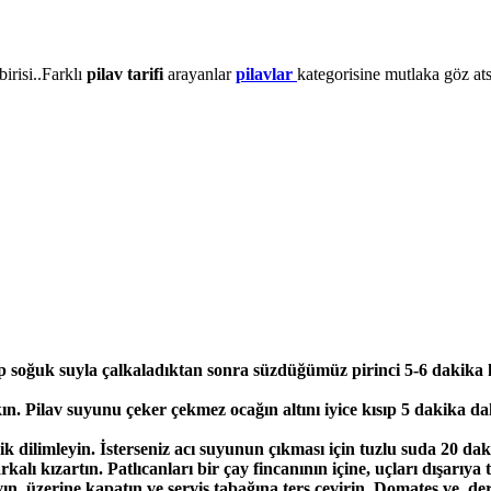
irisi..Farklı
pilav tarifi
arayanlar
pilavlar
kategorisine mutlaka göz at
yıp soğuk suyla çalkaladıktan sonra süzdüğümüz pirinci 5-6 dakika 
kın. Pilav suyunu çeker çekmez ocağın altını iyice kısıp 5 dakika d
ik dilimleyin. İsterseniz acı suyunun çıkması için tuzlu suda 20 dak
kalı kızartın. Patlıcanları bir çay fincanının içine, uçları dışarıya
avın üzerine kapatın ve servis tabağına ters çevirin. Domates ve d