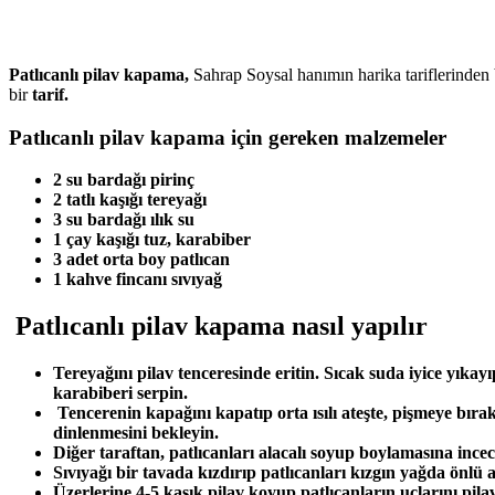
Patlıcanlı pilav kapama,
Sahrap Soysal hanımın harika tariflerinden b
bir
tarif.
Patlıcanlı pilav kapama için gereken malzemeler
2 su bardağı pirinç
2 tatlı kaşığı tereyağı
3 su bardağı ılık su
1 çay kaşığı tuz, karabiber
3 adet orta boy patlıcan
1 kahve fincanı sıvıyağ
Patlıcanlı pilav kapama nasıl yapılır
Tereyağını pilav tenceresinde eritin. Sıcak suda iyice yıka
karabiberi serpin.
Tencerenin kapağını kapatıp orta ısılı ateşte, pişmeye bıra
dinlenmesini bekleyin.
Diğer taraftan, patlıcanları alacalı soyup boylamasına incec
Sıvıyağı bir tavada kızdırıp patlıcanları kızgın yağda önlü ar
Üzerlerine 4-5 kaşık pilav koyup patlıcanların uçlarını pil