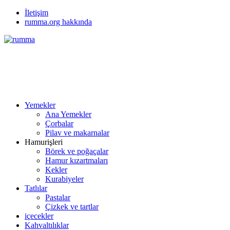
İletişim
rumma.org hakkında
Yemekler
Ana Yemekler
Çorbalar
Pilav ve makarnalar
Hamurişleri
Börek ve poğaçalar
Hamur kızartmaları
Kekler
Kurabiyeler
Tatlılar
Pastalar
Çizkek ve tartlar
içecekler
Kahvaltılıklar