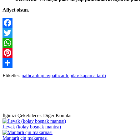
Afiyet olsun.
Facebook
Twitter
WhatsApp
Pinterest
Paylaş
Etiketler:
patlıcanlı pilav
patlıcanlı pilav kapama tarifi
İlginizi Çekebilecek Diğer Konular
Jlevak (kolay boşnak mantısı)
Mantarlı çin makarnası