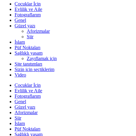
Çocuklar İçin
Evlilik ve Aile
Fotograflarım
Genel
Güzel yazı
Aforizmalar
Şiir
İslam
Püf Noktaları
Sağlıklı yaşam
Zayıflamak için
Site tanıtımları
Sizin için seçtiklerim
Video
Çocuklar İçin
Evlilik ve Aile
Fotograflarım
Genel
Güzel yazı
Aforizmalar
Şiir
İslam
Püf Noktaları
Sağlıklı yaşam