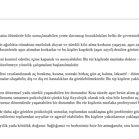
tta ölümlerle bile sonuçlanabilen yeme davranışı bozuklukları belki de çevrenizde
 bir ağırlıkta olmaktan mutluluk duyan ve sürekli kilo alma korkusu yaşayan, aşırı
esinlerde aşırı alımdan korkarlar ve bu kişiler kaşektik (aşırı zayıf) denilen görünt
ni kontrol ederler, içine kapanık ve asosyaldirler. Bu tür kişilerde mutlaka doktor 
üzeltmeye yönelik çalışmalara başlanılmalıdır.
ini cezalandırarak aç bırakma, kusma, sonraki birkaç gün aç kalma, laksatif – diür
r oluşabilir, diş ve diş eti hastalıkları da görülebilmektedir. Bu tip kişilere yak
dönemsel yada sürekli yaşanabilen bir durumdur. Kısa sürede aşırı besin alımı görü
durumu tamamen psikolojiktir çünkü kişi fizyolojik olarak tok olsa bile kendini 
huzursuz dönemlerde yaşanabilen bir durumdur. Bu tür kişilerin mutlaka profesyonel 
e daha ağır görülen pisikolojik sorunlar, toplumdan uzaklaşma gibi problemler gör
dilerini toplumdan soyutlar ve agresif olabilirler. Bu kişilere yakınlarının yaklaşı
 iyilik yada kötülük doğurur. Sağlığımız ve bedenimiz bize bir armağandır, onu kor