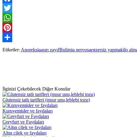
Facebook
Twitter
WhatsApp
Pinterest
Paylaş
Etiketler:
Anoreksia
aşırı zayıf
Bulimia nervosa
egzersiz yapma
kilo alm
İlginizi Çekebilecek Diğer Konular
Glutensiz tatlı tarifleri (mısır unu,leblebi tozu)
Kuruyemişler ve faydaları
Greyfurt ve Faydaları
Altın çilek ve faydaları