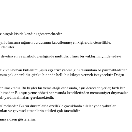
 birçok kişide kendini göstermektedir.
 zayıf olmasına rağmen bu durumu kabullenmeyen kişilerdir. Genellikle,
üdedirler.
– diyetisyen ve pisikolog eşliğinde multidisipliner bir yaklaşım içinde tedavi
etik ve lavman kullanımı, aşırı egzersiz yapma gibi durumlara başvurmaktadırlar.
laşım çok önemlidir, çünkü bir anda belli bir kiloyu vermek isteyecektir. Doğru
lmektedir. Bu kişiler bu yeme atağı esnasında, aşırı derecede yerler, hızlı bir
aç hisseder. Bu aşırı yeme nöbeti sonrasında kendilerinden memnuniyet duymazlar
bir yardım almaları gerekmektedir.
ülmektedir. Bu tür durumlarda özellikle çocuklarda aileler yada yakınlar
mları ve çevresel etmenlerin etkileri çok önemlidir.
umaya özen gösterelim.