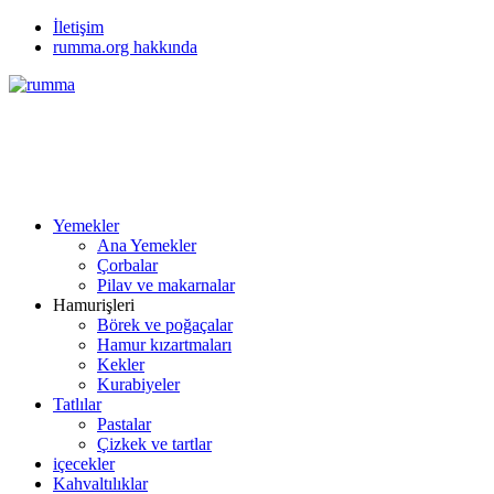
İletişim
rumma.org hakkında
Yemekler
Ana Yemekler
Çorbalar
Pilav ve makarnalar
Hamurişleri
Börek ve poğaçalar
Hamur kızartmaları
Kekler
Kurabiyeler
Tatlılar
Pastalar
Çizkek ve tartlar
içecekler
Kahvaltılıklar