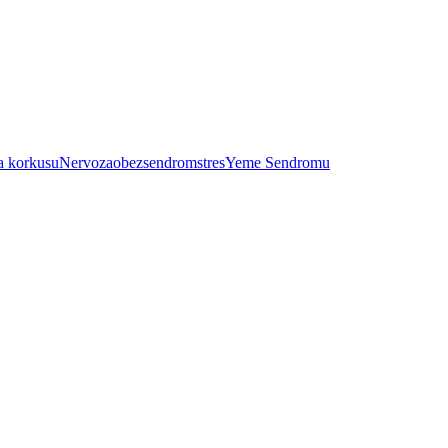
a korkusu
Nervoza
obez
sendrom
stres
Yeme Sendromu