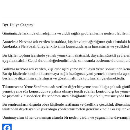
Dyt. Hülya Çağatay
Günümüzde farkında olmadığımız ve ciddi sağlık problemlerine neden olabilen ha
Anoreksia Nervoza adı verilen hastalıkta, kişiler vücut ağırlığının çok altındaki
Anokraksia Nervozalı bireyler kilo alma konusunda aşırı hassastırlar ve yedikleri b
Bu kişiler toplum içersinde yemek yemekten rahatsızlık duyarlar, sürekli çevreleri
uygulanmalıdır. Genel durum değerlendirilerek, sonrasında beslenme durumunu d
Bulimia nervosa adı verilen, kişilerde aşırı yeme ve bu aşırı yeme sonucunda kend
Bu tip kişilerde kendini kusturmaya bağlı özafagusta yani yemek borusunda aşınmala
beslenme düzeninin anlatılması ve gözetim altında tutulmaları gerekmektedir.
Tıkınırcasına Yeme Sendromu adı verilen diğer bir yeme bozukluğu çok sık görülen 
yemek yeme söz konusudur ve yalnız olmayı tercih ederler, kontrol dışı bu yeme 
ve pişmanlık hissederler. Bu sendrom stresle bağlantılıdır, öfkeli, mutsuz yada 
Bu sendromların dışında obez kişilerde rastlanan ve özellikle çocukluk dönemind
tarafından diyetisyen ve psikologa yönlendirilmeleri gerekmektedir. Bu kişiler ken
Unutmayalım ki her davranışın altında bir neden vardır, ve yaşanan her davranış