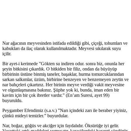
Nar ağacının meyvesinden istifada edildiği gibi, çiçeği, tohumları ve
kabukları da ilaç olarak kullanılmaktadır. Meyvesi sıkılarak suyu
içilir.
Bir ayet-i kerimede ”Gökten su indiren odur. sonra biz, onunla her
şeyin bitkisini çıkardık. O bitkiden bir filiz, ondan da büyüyüp
birbirinin üstüne binmiş taneler, başaklar, hurma tomurcuklarından
sarkan salkımlar, üzüm, birbirine benzeyen ve benzemeyen zeytin ve
nar bahçeleri çıkartırız. Her birinin meyve verdiği vakit meyvesine
ve olgunlaşmasına bakınız. Şüphe yok ki, bunda, iman eden bir
kavim için bir çok ibretler vardır.” (En’am Suresi, ayet 99)
buyuruldu.
Peygamber Efendimiz (s.a.v.) ”Narı içindeki zarı ile beraber yiyiniz,
çünkü mideyi temizler.” buyurdular.
Nar, boğaz, göğüs ve akciğer için faydalıdır. Öksürüğe iyi gelir.
Vucuttaki artık maddeleri yumuşatır, karaciğerdeki harareti söndürür,