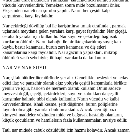
vücudu kuvvetlendirir. Yemekten sonra mide bozulmasını önler.
Ekşisinden naneli nar şurubu yapılır. Narın her çeşidi kalp
çarpıntısına karşı faydalıdır.
Nar çekirdeği dövülüp bal ile kariştırılırsa tırnak etrafında , parmak
uçlarında meydana gelen yaralara karşı gayet faydalıdır. Nar çiçeği,
cerahatli yaralar için kullanılır. Nar suyu ve çekirdeği bağırsak
kurtlarını öldürür. Narın kabuğu ile birlikte çıkartılmış suyu; kan
kaybı, basur kanaması, burun zarı kanaması ve diş etleri
kanamalarına karşı faydalıdır. Nar ağacının yaprakları, mikrop
öldürücü vasfı sebebiyle, iltihaplı yaralarda da kullanılır.
NAR VE NAR SUYU
Nar, şifalı bitkiler literatüründe yer alır. Genellikle besleyici ve tedavi
edici ilaç ve panzehir olarak ağız yoluyla çeşitli karışımlarla birlikte
yenilir ve içilir, haricen de merhem olarak kullanır. Onun sadece
meyvesi değil, çiçeği, çekirdekleri, suyu ve kabukları da çeşitli
karışımlar halinde tıbbi olarak kullanılır. Narın vücudu ve kalbi
kuvvetlendirme, ishali kesme, şerit düşürme, burun poliplerine
faydalı olma gibi yararları bulunmaktadır. Ancak içerdiği bazı
kimyevi maddeler yüzünden mide ve bağırsak hastalığı olanların,
küçük çocukların ve hamilelerin fazla kullanmamaları tavsiye edilir.
Tatlı nar midede çabuk çözüldüğü için hazmı kolaydır. Ancak zaman