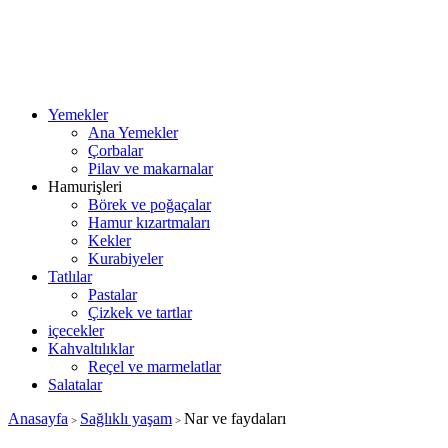
Yemekler
Ana Yemekler
Çorbalar
Pilav ve makarnalar
Hamurişleri
Börek ve poğaçalar
Hamur kızartmaları
Kekler
Kurabiyeler
Tatlılar
Pastalar
Çizkek ve tartlar
içecekler
Kahvaltılıklar
Reçel ve marmelatlar
Salatalar
Anasayfa
Sağlıklı yaşam
Nar ve faydaları
>
>