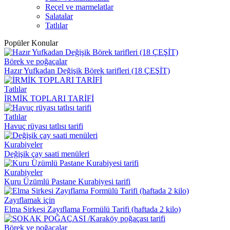
Reçel ve marmelatlar
Salatalar
Tatlılar
Popüler Konular
Börek ve poğaçalar
Hazır Yufkadan Değişik Börek tarifleri (18 ÇEŞİT)
Tatlılar
İRMİK TOPLARI TARİFİ
Tatlılar
Havuç rüyası tatlısı tarifi
Kurabiyeler
Değişik çay saati menüleri
Kurabiyeler
Kuru Üzümlü Pastane Kurabiyesi tarifi
Zayıflamak için
Elma Sirkesi Zayıflama Formülü Tarifi (haftada 2 kilo)
Börek ve poğaçalar