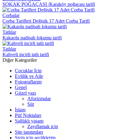
SOKAK POĞAÇASI /Karaköy poğaçası tarifi
Çorbalar
Çorba Tarifleri Değişik 17 Adet Çorba Tarifi
Tatlılar
Kakaolu padişah lokumu tarifi
Tatlılar
Kahveli incirli tatlı tarifi
Diğer Kategoriler
Çocuklar İçin
Evlilik ve Aile
Fotograflarım
Genel
Güzel yazı
Aforizmalar
Şiir
İslam
Püf Noktaları
Sağlıklı yaşam
Zayıflamak için
Site tanıtımları
Sizin için seçtiklerim