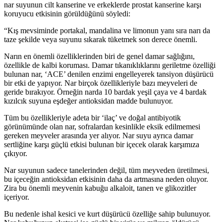
nar suyunun cilt kanserine ve erkeklerde prostat kanserine karşı
koruyucu etkisinin görüldüğünü söyledi:
“Kış mevsiminde portakal, mandalina ve limonun yanı sıra narı da
taze şekilde veya suyunu sıkarak tüketmek son derece önemli.
Narın en önemli özelliklerinden biri de genel damar sağlığını,
özellikle de kalbi koruması. Damar tıkanıklıklarını geriletme özelliği
bulunan nar, ‘ACE’ denilen enzimi engelleyerek tansiyon düşürücü
bir etki de yapıyor. Nar birçok özellikleriyle bazı meyveleri de
geride bırakıyor. Örneğin narda 10 bardak yeşil çaya ve 4 bardak
kızılcık suyuna eşdeğer antioksidan madde bulunuyor.
Tüm bu özellikleriyle adeta bir ‘ilaç’ ve doğal antibiyotik
görünümünde olan nar, sofralardan kesinlikle eksik edilmemesi
gereken meyveler arasında yer alıyor. Nar suyu ayrıca damar
sertliğine karşı güçlü etkisi bulunan bir içecek olarak karşımıza
çıkıyor.
Nar suyunun sadece tanelerinden değil, tüm meyveden üretilmesi,
bu içeceğin antioksidan etkisinin daha da artmasına neden oluyor.
Zira bu önemli meyvenin kabuğu alkaloit, tanen ve glikozitler
içeriyor.
Bu nedenle ishal kesici ve kurt düşürücü özelliğe sahip bulunuyor.