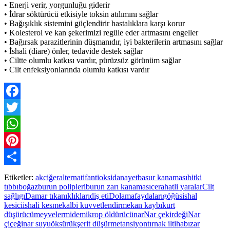
• Enerji verir, yorgunluğu giderir
• İdrar söktürücü etkisiyle toksin atılımını sağlar
• Bağışıklık sistemini güçlendirir hastalıklara karşı korur
• Kolesterol ve kan şekerimizi regüle eder artmasını engeller
• Bağırsak parazitlerinin düşmanıdır, iyi bakterilerin artmasını sağlar
• İshali (diare) önler, tedavide destek sağlar
• Ciltte olumlu katkısı vardır, pürüzsüz görünüm sağlar
• Cilt enfeksiyonlarında olumlu katkısı vardır
Facebook
Twitter
WhatsApp
Pinterest
Paylaş
Etiketler:
akciğer
alternatif
antioksidan
ayet
basur kanaması
bitki
tıbbı
boğaz
burun polipleri
burun zarı kanaması
cerahatli yaralar
Cilt
sağlıgı
Damar tıkanıklıkları
diş eti
Dolama
faydaları
göğüs
ishal
kesici
ishali kesme
kalbi kuvvetlendirme
kan kaybı
kurt
düşürücü
meyveler
mide
mikrop öldürücü
nar
Nar çekirdeği
Nar
çiçeği
nar suyu
öksürük
şerit düşürme
tansiyon
tırnak iltihabı
zar