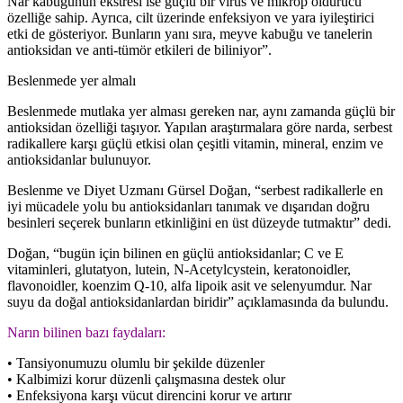
Nar kabuğunun ekstresi ise güçlü bir virüs ve mikrop öldürücü
özelliğe sahip. Ayrıca, cilt üzerinde enfeksiyon ve yara iyileştirici
etki de gösteriyor. Bunların yanı sıra, meyve kabuğu ve tanelerin
antioksidan ve anti-tümör etkileri de biliniyor”.
Beslenmede yer almalı
Beslenmede mutlaka yer alması gereken nar, aynı zamanda güçlü bir
antioksidan özelliği taşıyor. Yapılan araştırmalara göre narda, serbest
radikallere karşı güçlü etkisi olan çeşitli vitamin, mineral, enzim ve
antioksidanlar bulunuyor.
Beslenme ve Diyet Uzmanı Gürsel Doğan, “serbest radikallerle en
iyi mücadele yolu bu antioksidanları tanımak ve dışarıdan doğru
besinleri seçerek bunların etkinliğini en üst düzeyde tutmaktır” dedi.
Doğan, “bugün için bilinen en güçlü antioksidanlar; C ve E
vitaminleri, glutatyon, lutein, N-Acetylcystein, keratonoidler,
flavonoidler, koenzim Q-10, alfa lipoik asit ve selenyumdur. Nar
suyu da doğal antioksidanlardan biridir” açıklamasında da bulundu.
Narın bilinen bazı faydaları:
• Tansiyonumuzu olumlu bir şekilde düzenler
• Kalbimizi korur düzenli çalışmasına destek olur
• Enfeksiyona karşı vücut direncini korur ve artırır