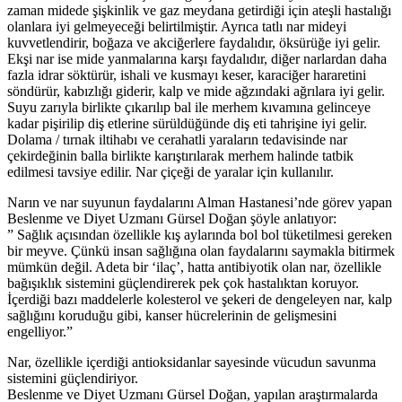
zaman midede şişkinlik ve gaz meydana getirdiği için ateşli hastalığı
olanlara iyi gelmeyeceği belirtilmiştir. Ayrıca tatlı nar mideyi
kuvvetlendirir, boğaza ve akciğerlere faydalıdır, öksürüğe iyi gelir.
Ekşi nar ise mide yanmalarına karşı faydalıdır, diğer narlardan daha
fazla idrar söktürür, ishali ve kusmayı keser, karaciğer hararetini
söndürür, kabızlığı giderir, kalp ve mide ağzındaki ağrılara iyi gelir.
Suyu zarıyla birlikte çıkarılıp bal ile merhem kıvamına gelinceye
kadar pişirilip diş etlerine sürüldüğünde diş eti tahrişine iyi gelir.
Dolama / tırnak iltihabı ve cerahatli yaraların tedavisinde nar
çekirdeğinin balla birlikte karıştırılarak merhem halinde tatbik
edilmesi tavsiye edilir. Nar çiçeği de yaralar için kullanılır.
Narın ve nar suyunun faydalarını Alman Hastanesi’nde görev yapan
Beslenme ve Diyet Uzmanı Gürsel Doğan şöyle anlatıyor:
” Sağlık açısından özellikle kış aylarında bol bol tüketilmesi gereken
bir meyve. Çünkü insan sağlığına olan faydalarını saymakla bitirmek
mümkün değil. Adeta bir ‘ilaç’, hatta antibiyotik olan nar, özellikle
bağışıklık sistemini güçlendirerek pek çok hastalıktan koruyor.
İçerdiği bazı maddelerle kolesterol ve şekeri de dengeleyen nar, kalp
sağlığını koruduğu gibi, kanser hücrelerinin de gelişmesini
engelliyor.”
Nar, özellikle içerdiği antioksidanlar sayesinde vücudun savunma
sistemini güçlendiriyor.
Beslenme ve Diyet Uzmanı Gürsel Doğan, yapılan araştırmalarda