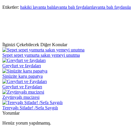
Paylaş
Etiketler:
hakiki lavanta balı
lavanta balı faydaları
lavanta balı faydası
la
İlginizi Çekebilecek Diğer Konular
Sepet sepet yumurta sakın yemeyi unutma
Greyfurt ve faydaları
Sinüzite karşı papatya
Greyfurt ve Faydaları
Zeytinyağı mucizesi
Tereyağı Şifadır! /Sefa Saygılı
Yorumlar
Henüz yorum yapılmamış.