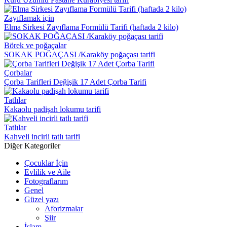
Zayıflamak için
Elma Sirkesi Zayıflama Formülü Tarifi (haftada 2 kilo)
Börek ve poğaçalar
SOKAK POĞAÇASI /Karaköy poğaçası tarifi
Çorbalar
Çorba Tarifleri Değişik 17 Adet Çorba Tarifi
Tatlılar
Kakaolu padişah lokumu tarifi
Tatlılar
Kahveli incirli tatlı tarifi
Diğer Kategoriler
Çocuklar İçin
Evlilik ve Aile
Fotograflarım
Genel
Güzel yazı
Aforizmalar
Şiir
İslam