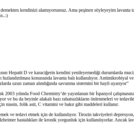
bal demekten kendinizi alamıyorsunuz. Ama peşinen söyleyeyim lavanta 
n..:)
lının Hepatit D ve karaciğerin kendini yenileyemediği durumlarda mucize
ızlandırılması konusunda lavanta balı kullanılıyor. Antimikrobiyal ve a
larda uzun zaman alındığında savunma sistemini bir hayli uyarıyor”
cak 2003 yılında Food Chemistry’de yayınlanan bir İspanyol çalışmasına g
or ve bu da beyinle alakalı bazı rahatsızlıkların önlenmeleri ve tedavil
 niasin, folik asit, C vitamini ve bakır gibi maddeleri kullanır.
lemek ve tedavi etmek için de kullanılıyor. Tirozin takviyeleri depresyon
heimer hastalıkları ile kronik yorgunluk için kullanılıyorlar. Ancak lavan