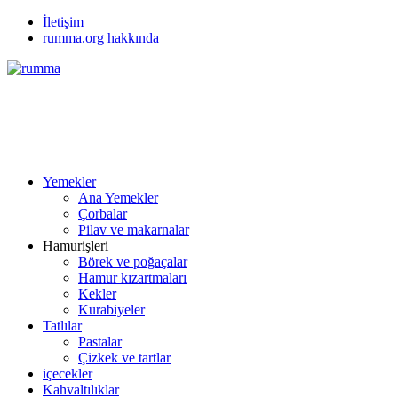
İletişim
rumma.org hakkında
Yemekler
Ana Yemekler
Çorbalar
Pilav ve makarnalar
Hamurişleri
Börek ve poğaçalar
Hamur kızartmaları
Kekler
Kurabiyeler
Tatlılar
Pastalar
Çizkek ve tartlar
içecekler
Kahvaltılıklar