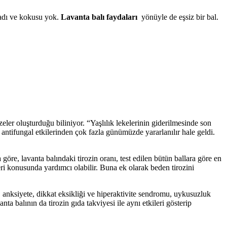
tadı ve kokusu yok.
Lavanta balı faydaları
yönüyle de eşsiz bir bal.
ler oluşturduğu biliniyor. “Yaşlılık lekelerinin giderilmesinde son
ntifungal etkilerinden çok fazla günümüzde yararlanılır hale geldi.
öre, lavanta balındaki tirozin oranı, test edilen bütün ballara göre en
eri konusunda yardımcı olabilir. Buna ek olarak beden tirozini
, anksiyete, dikkat eksikliği ve hiperaktivite sendromu, uykusuzluk
ta balının da tirozin gıda takviyesi ile aynı etkileri gösterip