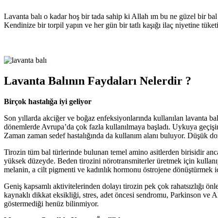
Lavanta balı o kadar hoş bir tada sahip ki Allah ım bu ne güzel bir 
Kendinize bir torpil yapın ve her gün bir tatlı kaşığı ilaç niyetine tüketi
Lavanta Balının Faydaları Nelerdir ?
Birçok hastalığa iyi geliyor
Son yıllarda akciğer ve boğaz enfeksiyonlarında kullanılan lavanta ba
dönemlerde Avrupa’da çok fazla kullanılmaya başladı. Uykuya geçişin h
Zaman zaman sedef hastalığında da kullanım alanı buluyor. Düşük doz
Tirozin tüm bal türlerinde bulunan temel amino asitlerden birisidir an
yüksek düzeyde. Beden tirozini nörotransmiterler üretmek için kullanıy
melanin, a cilt pigmenti ve kadınlık hormonu östrojene dönüştürmek için
Geniş kapsamlı aktivitelerinden dolayı tirozin pek çok rahatsızlığı ön
kaynaklı dikkat eksikliği, stres, adet öncesi sendromu, Parkinson ve Alz
göstermediği henüz bilinmiyor.