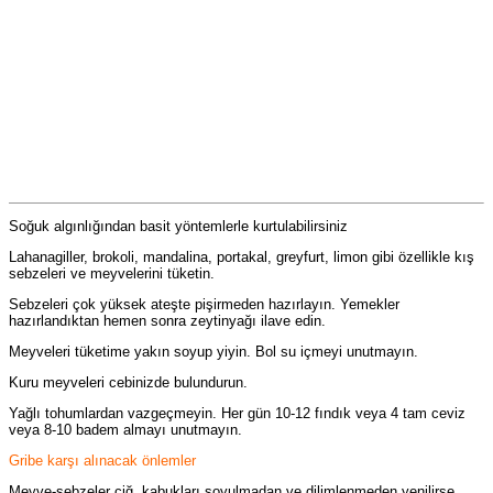
Soğuk algınlığından basit yöntemlerle kurtulabilirsiniz
Lahanagiller, brokoli, mandalina, portakal, greyfurt,
limon
gibi özellikle kış
sebzeleri ve meyvelerini tüketin.
Sebzeleri çok yüksek ateşte pişirmeden hazırlayın. Yemekler
hazırlandıktan hemen sonra zeytinyağı ilave edin.
Meyveleri tüketime yakın soyup yiyin. Bol su içmeyi unutmayın.
Kuru meyveleri cebinizde bulundurun.
Yağlı tohumlardan vazgeçmeyin. Her gün 10-12 fındık veya 4 tam ceviz
veya 8-10 badem almayı unutmayın.
Gribe karşı alınacak önlemler
Meyve-sebzeler çiğ, kabukları soyulmadan ve dilimlenmeden yenilirse