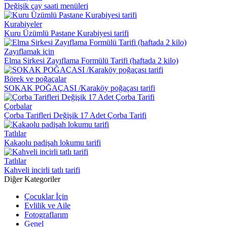
Değişik çay saati menüleri
Kurabiyeler
Kuru Üzümlü Pastane Kurabiyesi tarifi
Zayıflamak için
Elma Sirkesi Zayıflama Formülü Tarifi (haftada 2 kilo)
Börek ve poğaçalar
SOKAK POĞAÇASI /Karaköy poğaçası tarifi
Çorbalar
Çorba Tarifleri Değişik 17 Adet Çorba Tarifi
Tatlılar
Kakaolu padişah lokumu tarifi
Tatlılar
Kahveli incirli tatlı tarifi
Diğer Kategoriler
Çocuklar İçin
Evlilik ve Aile
Fotograflarım
Genel