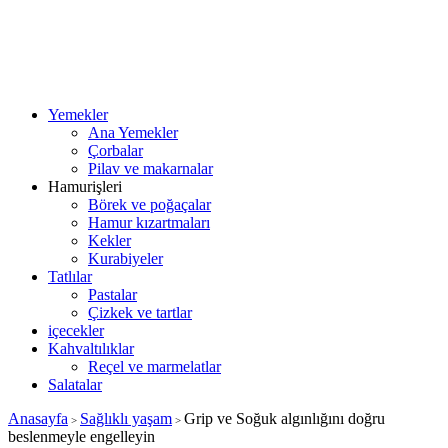
Yemekler
Ana Yemekler
Çorbalar
Pilav ve makarnalar
Hamurişleri
Börek ve poğaçalar
Hamur kızartmaları
Kekler
Kurabiyeler
Tatlılar
Pastalar
Çizkek ve tartlar
içecekler
Kahvaltılıklar
Reçel ve marmelatlar
Salatalar
Anasayfa
Sağlıklı yaşam
Grip ve Soğuk algınlığını doğru
>
>
beslenmeyle engelleyin