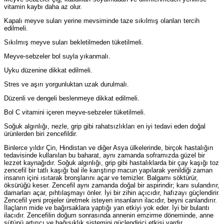
vitamin kaybı daha az olur.
Kapalı meyve suları yerine mevsiminde taze sıkılmış olanları tercih
edilmeli.
Sıkılmış meyve suları bekletilmeden tüketilmeli.
Meyve-sebzeler bol suyla yıkanmalı.
Uyku düzenine dikkat edilmeli.
Stres ve aşırı yorgunluktan uzak durulmalı.
Düzenli ve dengeli beslenmeye dikkat edilmeli.
Bol C vitamini içeren meyve-sebzeler tüketilmeli.
Soğuk algınlığı, nezle,
grip
gibi rahatsızlıkları en iyi tedavi eden doğal
ürünlerden biri zencefildir.
Binlerce yıldır Çin, Hindistan ve diğer Asya ülkelerinde, birçok hastalığın
tedavisinde kullanılan bu baharat, aynı zamanda soframızda güzel bir
lezzet kaynağıdır. Soğuk algınlığı,
grip
gibi hastalıklarda bir çay kaşığı toz
zencefil bir tatlı kaşığı bal ile karıştırıp macun yapılarak yenildiği zaman
insanın içini ısıtarak bronşlarını açar ve temizler. Balgamı söktürür,
öksürüğü keser. Zencefil aynı zamanda doğal bir aspirindir; kanı sulandırır,
damarları açar, pıhtılaşmayı önler. İyi bir zihin açıcıdır, hafızayı güçlendirir.
Zencefil yeni projeler üretmek isteyen insanların ilacıdır, beyni canlandırır.
İlaçların mide ve bağırsaklara yaptığı yan etkiyi yok eder. İyi bir bulantı
ilacıdır. Zencefilin doğum sonrasında annenin emzirme döneminde, anne
sütünü artırıcı ve bağışıklık sistemini güçlendirici etkisi vardır.