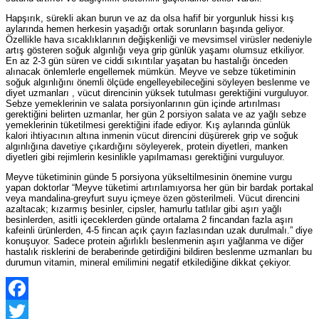
Hapşırık, sürekli akan burun ve az da olsa hafif bir yorgunluk hissi kış
aylarında hemen herkesin yaşadığı ortak sorunların başında geliyor.
Özellikle hava sıcaklıklarının değişkenliği ve mevsimsel virüsler nedeniyle
artış gösteren soğuk algınlığı veya grip günlük yaşamı olumsuz etkiliyor.
En az 2-3 gün süren ve ciddi sıkıntılar yaşatan bu hastalığı önceden
alınacak önlemlerle engellemek mümkün. Meyve ve sebze tüketiminin
soğuk algınlığını önemli ölçüde engelleyebileceğini söyleyen beslenme ve
diyet uzmanları , vücut direncinin yüksek tutulması gerektiğini vurguluyor.
Sebze yemeklerinin ve salata porsiyonlarının gün içinde artırılması
gerektiğini belirten uzmanlar, her gün 2 porsiyon salata ve az yağlı sebze
yemeklerinin tüketilmesi gerektiğini ifade ediyor. Kış aylarında günlük
kalori ihtiyacının altına inmenin vücut direncini düşürerek grip ve soğuk
algınlığına davetiye çıkardığını söyleyerek, protein diyetleri, manken
diyetleri gibi rejimlerin kesinlikle yapılmaması gerektiğini vurguluyor.
Meyve tüketiminin günde 5 porsiyona yükseltilmesinin önemine vurgu
yapan doktorlar “Meyve tüketimi artırılamıyorsa her gün bir bardak portakal
veya mandalina-greyfurt suyu içmeye özen gösterilmeli. Vücut direncini
azaltacak; kızarmış besinler, cipsler, hamurlu tatlılar gibi aşırı yağlı
besinlerden, asitli içeceklerden günde ortalama 2 fincandan fazla aşırı
kafeinli ürünlerden, 4-5 fincan açık çayın fazlasından uzak durulmalı.” diye
konuşuyor. Sadece protein ağırlıklı beslenmenin aşırı yağlanma ve diğer
hastalık risklerini de beraberinde getirdiğini bildiren beslenme uzmanları bu
durumun vitamin, mineral emilimini negatif etkilediğine dikkat çekiyor.
Facebook