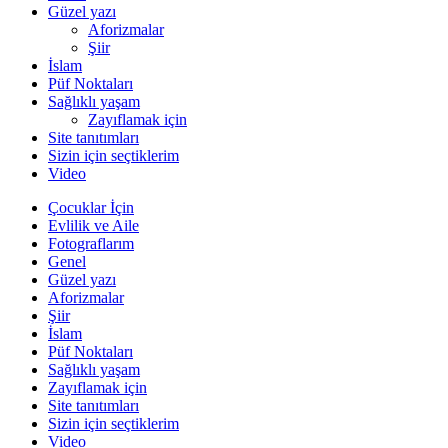
Güzel yazı
Aforizmalar
Şiir
İslam
Püf Noktaları
Sağlıklı yaşam
Zayıflamak için
Site tanıtımları
Sizin için seçtiklerim
Video
Çocuklar İçin
Evlilik ve Aile
Fotograflarım
Genel
Güzel yazı
Aforizmalar
Şiir
İslam
Püf Noktaları
Sağlıklı yaşam
Zayıflamak için
Site tanıtımları
Sizin için seçtiklerim
Video