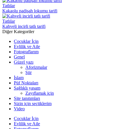
Tatlılar
Kakaolu padişah lokumu tarifi
Tatlılar
Kahveli incirli tatlı tarifi
Diğer Kategoriler
Çocuklar İçin
Evlilik ve Aile
Fotograflarım
Genel
Güzel yazı
Aforizmalar
Şiir
İslam
Püf Noktaları
Sağlıklı yaşam
Zayıflamak için
Site tanıtımları
Sizin için seçtiklerim
Video
Çocuklar İçin
Evlilik ve Aile
Fotograflarım