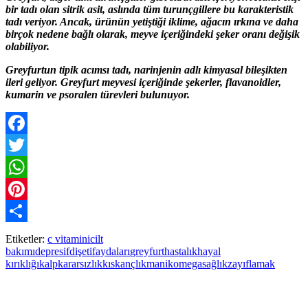
bir tadı olan sitrik asit, aslında tüm turunçgillere bu karakteristik
tadı veriyor. Ancak, ürünün yetiştiği iklime, ağacın ırkına ve daha
birçok nedene bağlı olarak, meyve içeriğindeki şeker oranı değişik
olabiliyor.
Greyfurtun tipik acımsı tadı, narinjenin adlı kimyasal bileşikten
ileri geliyor. Greyfurt meyvesi içeriğinde şekerler, flavanoidler,
kumarin ve psoralen türevleri bulunuyor.
Facebook
Twitter
WhatsApp
Pinterest
Paylaş
Etiketler:
c vitamini
cilt
bakımı
depresif
dişeti
faydaları
greyfurt
hastalık
hayal
kırıklığı
kalp
kararsızlık
kıskançlık
manik
omega
sağlık
zayıflamak