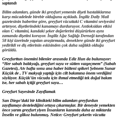
saptandı
Bilim adamları, günde iki greyfurt yemenin dişeti hastalıklarına
karşı mücadelede birebir olduğunu açıkladı. İngiliz Daily Mail
gazetesinin haberine göre, greyfurt vücuttaki C vitamini seviyesini
artırıyor, dişetlerindeki kanamayı durduruyor. Antioksidan etkisi
olan C vitamini, kandaki şeker değerlerini düşürürken aynı
zamanda dişetini koruyor. İngiliz Ağız Sağlığı Derneği tarafından
58 kişi üzerinde yapılan araştırmada, deneklere günde iki greyfurt
yedirildi ve diş etlerinin eskisinden çok daha sağlıklı olduğu
görüldü.
Greyfurttun önemini bilenler arasında Ediz Hun da bulunuyor:
“Her sabah balıkyağı, greyfurt suyu ve sütten vazgeçmem” (Sabah
Gazetesi), Atv hafta sonu ana haber bülteni spikeri Şebnem Sunar
Küçük de , TV makyajı yaptığı için cilt bakımına önem verdiğini
söylüyor. Küçük’ün vücudu için ihmal etmediği tek doğal bakım
ise, her sabah içtiği greyfurt suyu…
Greyfurt Sayesinde Zayıflamak
San Diego’daki bir klinikteki bilim adamları greyfurdun
zayıflamayı destelediğini ortaya çıkarmışlar. Bir deneyde yemekten
önce yarım greyfurt yiyen İnsanların kanında daha az miktarda
İnselin ve glikoz bulunmuş. Netice: Greyfurt şekerin vücutta