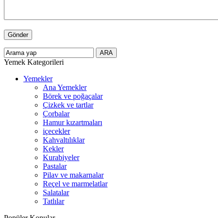
Yemek Kategorileri
Yemekler
Ana Yemekler
Börek ve poğaçalar
Çizkek ve tartlar
Çorbalar
Hamur kızartmaları
içecekler
Kahvaltılıklar
Kekler
Kurabiyeler
Pastalar
Pilav ve makarnalar
Reçel ve marmelatlar
Salatalar
Tatlılar
Popüler Konular