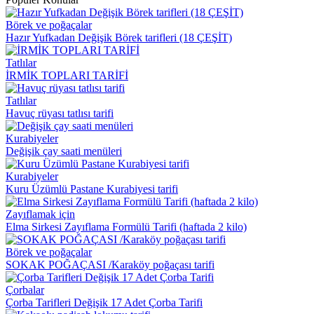
Börek ve poğaçalar
Hazır Yufkadan Değişik Börek tarifleri (18 ÇEŞİT)
Tatlılar
İRMİK TOPLARI TARİFİ
Tatlılar
Havuç rüyası tatlısı tarifi
Kurabiyeler
Değişik çay saati menüleri
Kurabiyeler
Kuru Üzümlü Pastane Kurabiyesi tarifi
Zayıflamak için
Elma Sirkesi Zayıflama Formülü Tarifi (haftada 2 kilo)
Börek ve poğaçalar
SOKAK POĞAÇASI /Karaköy poğaçası tarifi
Çorbalar
Çorba Tarifleri Değişik 17 Adet Çorba Tarifi