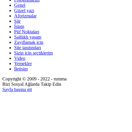
Genel
Güzel yazı
Aforizmalar
Şiir
İslam
Püf Noktaları
Sağlıklı yaşam
Zayıflamak için
Site tanıtımları
Sizin için seçtiklerim
Video
Yemekler
İletişim
Copyright © 2009 - 2022 - rumma
Bizi Sosyal Ağlarda Takip Edin
Sayfa başına git