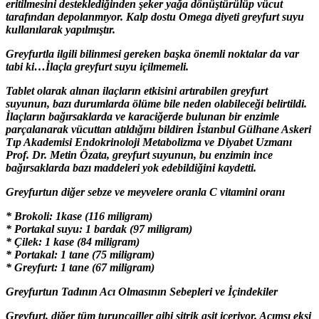
eritilmesini desteklediğinden şeker yağa dönüştürülüp vücut
tarafından depolanmıyor. Kalp dostu Omega diyeti greyfurt suyu
kullanılarak yapılmıştır.
Greyfurtla ilgili bilinmesi gereken başka önemli noktalar da var
tabi ki…İlaçla greyfurt suyu içilmemeli.
Tablet olarak alınan ilaçların etkisini artırabilen greyfurt
suyunun, bazı durumlarda ölüme bile neden olabileceği belirtildi.
İlaçların bağırsaklarda ve karaciğerde bulunan bir enzimle
parçalanarak vücuttan atıldığını bildiren İstanbul Gülhane Askeri
Tıp Akademisi Endokrinoloji Metabolizma ve Diyabet Uzmanı
Prof. Dr. Metin Özata, greyfurt suyunun, bu enzimin ince
bağırsaklarda bazı maddeleri yok edebildiğini kaydetti.
Greyfurtun diğer sebze ve meyvelere oranla C vitamini oranı
* Brokoli: 1kase (116 miligram)
* Portakal suyu: 1 bardak (97 miligram)
* Çilek: 1 kase (84 miligram)
* Portakal: 1 tane (75 miligram)
* Greyfurt: 1 tane (67 miligram)
Greyfurtun Tadının Acı Olmasının Sebepleri ve İçindekiler
Greyfurt, diğer tüm turunçgiller gibi sitrik asit içeriyor. Acımsı ekşi