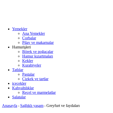
Yemekler
Ana Yemekler
Çorbalar
Pilav ve makarnalar
Hamurişleri
Börek ve poğaçalar
Hamur kızartmaları
Kekler
Kurabiyeler
Tatlılar
Pastalar
Çizkek ve tartlar
içecekler
Kahvaltılıklar
Reçel ve marmelatlar
Salatalar
Anasayfa
Sağlıklı yaşam
Greyfurt ve faydaları
>
>