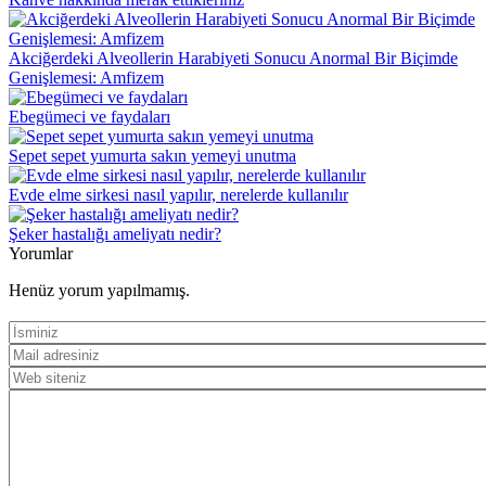
Akciğerdeki Alveollerin Harabiyeti Sonucu Anormal Bir Biçimde
Genişlemesi: Amfizem
Ebegümeci ve faydaları
Sepet sepet yumurta sakın yemeyi unutma
Evde elme sirkesi nasıl yapılır, nerelerde kullanılır
Şeker hastalığı ameliyatı nedir?
Yorumlar
Henüz yorum yapılmamış.