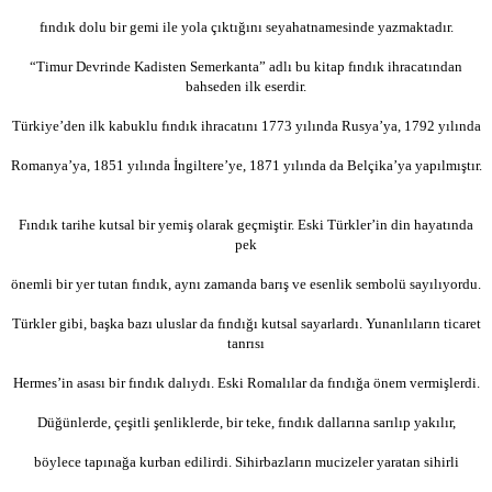
fındık dolu bir gemi ile yola çıktığını seyahatnamesinde yazmaktadır.
“Timur Devrinde Kadisten Semerkanta” adlı bu kitap fındık ihracatından
bahseden ilk eserdir.
Türkiye’den ilk kabuklu fındık ihracatını 1773 yılında Rusya’ya, 1792 yılında
Romanya’ya, 1851 yılında İngiltere’ye, 1871 yılında da Belçika’ya yapılmıştır.
Fındık tarihe kutsal bir yemiş olarak geçmiştir. Eski Türkler’in din hayatında
pek
önemli bir yer tutan fındık, aynı zamanda barış ve esenlik sembolü sayılıyordu.
Türkler gibi, başka bazı uluslar da fındığı kutsal sayarlardı. Yunanlıların ticaret
tanrısı
Hermes’in asası bir fındık dalıydı. Eski Romalılar da fındığa önem vermişlerdi.
Düğünlerde, çeşitli şenliklerde, bir teke, fındık dallarına sarılıp yakılır,
böylece tapınağa kurban edilirdi. Sihirbazların mucizeler yaratan sihirli