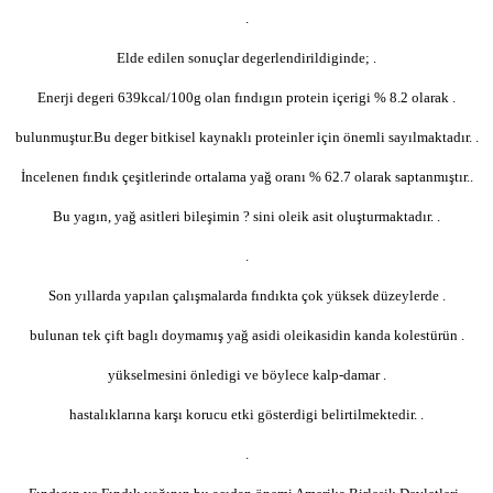
.
Elde edilen sonuçlar degerlendirildiginde; .
Enerji degeri 639kcal/100g olan fındıgın protein içerigi % 8.2 olarak .
bulunmuştur.Bu deger bitkisel kaynaklı proteinler için önemli sayılmaktadır. .
İncelenen fındık çeşitlerinde ortalama yağ oranı % 62.7 olarak saptanmıştır..
Bu yagın, yağ asitleri bileşimin ? sini oleik asit oluşturmaktadır. .
.
Son yıllarda yapılan çalışmalarda fındıkta çok yüksek düzeylerde .
bulunan tek çift baglı doymamış yağ asidi oleikasidin kanda kolestürün .
yükselmesini önledigi ve böylece kalp-damar .
hastalıklarına karşı korucu etki gösterdigi belirtilmektedir. .
.