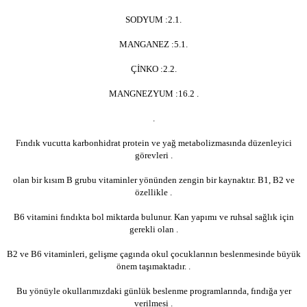
SODYUM :2.1.
MANGANEZ :5.1.
ÇİNKO :2.2.
MANGNEZYUM :16.2 .
.
Fındık vucutta karbonhidrat protein ve yağ metabolizmasında düzenleyici
görevleri .
olan bir kısım B grubu vitaminler yönünden zengin bir kaynaktır. B1, B2 ve
özellikle .
B6 vitamini fındıkta bol miktarda bulunur. Kan yapımı ve ruhsal sağlık için
gerekli olan .
B2 ve B6 vitaminleri, gelişme çagında okul çocuklarının beslenmesinde büyük
önem taşımaktadır. .
Bu yönüyle okullarımızdaki günlük beslenme programlarında, fındığa yer
verilmesi .