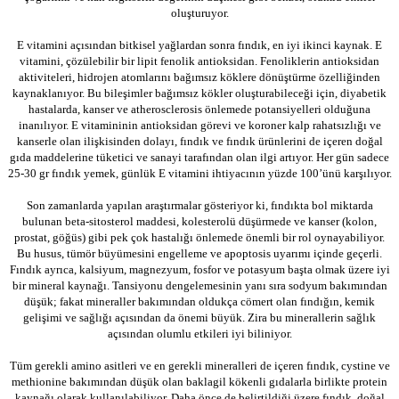
oluşturuyor.
E vitamini açısından bitkisel yağlardan sonra fındık, en iyi ikinci kaynak. E
vitamini, çözülebilir bir lipit fenolik antioksidan. Fenoliklerin antioksidan
aktiviteleri, hidrojen atomlarını bağımsız köklere dönüştürme özelliğinden
kaynaklanıyor. Bu bileşimler bağımsız kökler oluşturabileceği için, diyabetik
hastalarda, kanser ve atherosclerosis önlemede potansiyelleri olduğuna
inanılıyor. E vitamininin antioksidan görevi ve koroner kalp rahatsızlığı ve
kanserle olan ilişkisinden dolayı, fındık ve fındık ürünlerini de içeren doğal
gıda maddelerine tüketici ve sanayi tarafından olan ilgi artıyor. Her gün sadece
25-30 gr fındık yemek, günlük E vitamini ihtiyacının yüzde 100’ünü karşılıyor.
Son zamanlarda yapılan araştırmalar gösteriyor ki, fındıkta bol miktarda
bulunan beta-sitosterol maddesi, kolesterolü düşürmede ve kanser (kolon,
prostat, göğüs) gibi pek çok hastalığı önlemede önemli bir rol oynayabiliyor.
Bu husus, tümör büyümesini engelleme ve apoptosis uyarımı içinde geçerli.
Fındık ayrıca, kalsiyum, magnezyum, fosfor ve potasyum başta olmak üzere iyi
bir mineral kaynağı. Tansiyonu dengelemesinin yanı sıra sodyum bakımından
düşük; fakat mineraller bakımından oldukça cömert olan fındığın, kemik
gelişimi ve sağlığı açısından da önemi büyük. Zira bu minerallerin sağlık
açısından olumlu etkileri iyi biliniyor.
Tüm gerekli amino asitleri ve en gerekli mineralleri de içeren fındık, cystine ve
methionine bakımından düşük olan baklagil kökenli gıdalarla birlikte protein
kaynağı olarak kullanılabiliyor. Daha önce de belirtildiği üzere fındık, doğal