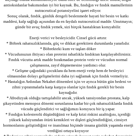
antioksidanlar bakımından iyi bir kaynak. Bu, fındığın ve fındık mamullerinin
nutraceutical potansiyelini işaret ediyor.
Sonuç olarak, fındık, günlük dengeli beslenmede hayati bir besin ve katkı
maddesi, kalp sağlığı açısından da en faydalı nutraceutical madde. Unutmayın;
günde bir avuç fındık yemek, sizi birçok hastalıktan koruyabilir.
Enerji verici ve besleyicidir. Cinsel gücü artırır.
* Böbrek rahatsızlıklarında, güç ve dikkat gerektiren durumlarda yararlıdır.
* Böbrekteki kum ve taşları döker
* Vücudunuzun ihtiyacı olan proteini rahatlıkla fındıktan karşılayabilirsiniz.
Fındık vücutta artık madde bırakmadan protein verir ve vücudun normal
çalışmasına, zayıf düşmemesine yardımcı olur.
* Gelişme çağındaki çocuklara da hem enerji verip hem de besleyici
olmasından dolayı gelişmelerini daha iyi sağlamak için fındık vermeliyiz.
* Hastalığın Ardından Nekahet dönemleri için ve ayrıca bütün gün bedeni ve
zihni yıpranmalarla karşı karşıya olanlar için fındık gerekli bir besin
kaynağıdır.
* Afrodizyak olduğu tartışılabilir ancak, yüksek tansiyondan prostata, kalp
şikayetinden menopoz dönemi sorunlarına kadar bir çok rahatsızlıklarda fındık
vücudu güçlendirici ve sağlığımızı koruyucu bir iş yapar.
* Fındığın kolesterolü düşürdüğünü ve kalp krizi riskini azalttığını, içerdiği
yüksek kalsiyumdan ötürü kemikleri ve dişleri güçlendirdiğini, cinsiyet
hormonlarını geliştirdiğini ve inanılmaz biçimde insana günlük yaşamda enerji
verdiğini ortaya koyuyor