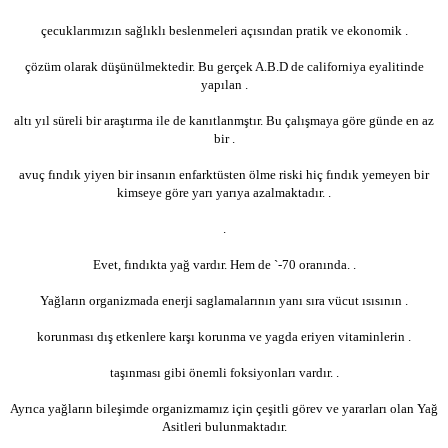
çecuklarımızın sağlıklı beslenmeleri açısından pratik ve ekonomik .
çözüm olarak düşünülmektedir. Bu gerçek A.B.D de californiya eyalitinde
yapılan .
altı yıl süreli bir araştırma ile de kanıtlanmştır. Bu çalışmaya göre günde en az
bir .
avuç fındık yiyen bir insanın enfarktüsten ölme riski hiç fındık yemeyen bir
kimseye göre yarı yarıya azalmaktadır. .
.
Evet, fındıkta yağ vardır. Hem de `-70 oranında. .
Yağların organizmada enerji saglamalarının yanı sıra vücut ısısının .
korunması dış etkenlere karşı korunma ve yagda eriyen vitaminlerin .
taşınması gibi önemli foksiyonları vardır. .
Ayrıca yağların bileşimde organizmamız için çeşitli görev ve yararları olan Yağ
Asitleri bulunmaktadır.