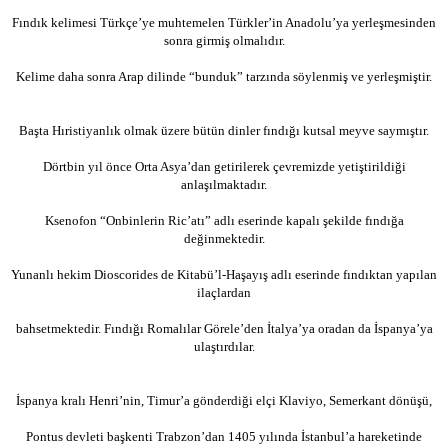
Fındık kelimesi Türkçe’ye muhtemelen Türkler’in Anadolu’ya yerleşmesinden
sonra girmiş olmalıdır.
Kelime daha sonra Arap dilinde “bunduk” tarzında söylenmiş ve yerleşmiştir.
Başta Hıristiyanlık olmak üzere bütün dinler fındığı kutsal meyve saymıştır.
Dörtbin yıl önce Orta Asya’dan getirilerek çevremizde yetiştirildiği
anlaşılmaktadır.
Ksenofon “Onbinlerin Ric’atı” adlı eserinde kapalı şekilde fındığa
değinmektedir.
Yunanlı hekim Dioscorides de Kitabü’l-Haşayış adlı eserinde fındıktan yapılan
ilaçlardan
bahsetmektedir. Fındığı Romalılar Görele’den İtalya’ya oradan da İspanya’ya
ulaştırdılar.
İspanya kralı Henri’nin, Timur’a gönderdiği elçi Klaviyo, Semerkant dönüşü,
Pontus devleti başkenti Trabzon’dan 1405 yılında İstanbul’a hareketinde