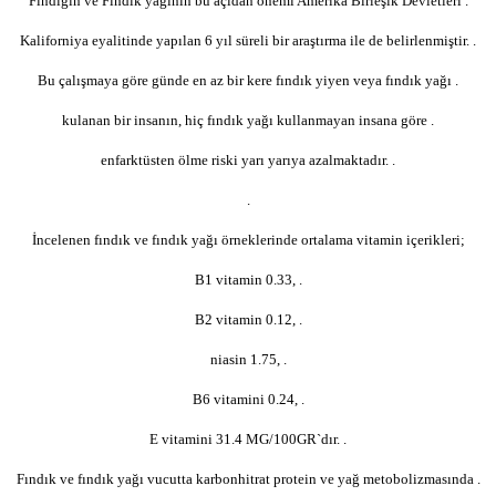
Fındıgın ve Fındık yağının bu açıdan önemi Amerika Birleşik Devletleri .
Kaliforniya eyalitinde yapılan 6 yıl süreli bir araştırma ile de belirlenmiştir. .
Bu çalışmaya göre günde en az bir kere fındık yiyen veya fındık yağı .
kulanan bir insanın, hiç fındık yağı kullanmayan insana göre .
enfarktüsten ölme riski yarı yarıya azalmaktadır. .
.
İncelenen fındık ve fındık yağı örneklerinde ortalama vitamin içerikleri;
B1 vitamin 0.33, .
B2 vitamin 0.12, .
niasin 1.75, .
B6 vitamini 0.24, .
E vitamini 31.4 MG/100GR`dır. .
Fındık ve fındık yağı vucutta karbonhitrat protein ve yağ metobolizmasında .