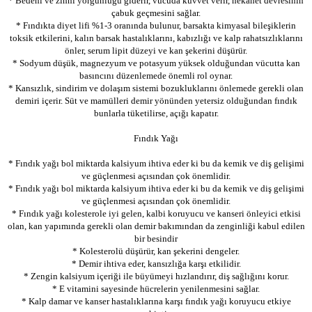
* Bedeni ve zihni yorgunluğu giderir, vücuda kuvvet verir, nekahet devresinin
çabuk geçmesini sağlar.
* Fındıkta diyet lifi %1-3 oranında bulunur, barsakta kimyasal bileşiklerin
toksik etkilerini, kalın barsak hastalıklarını, kabızlığı ve kalp rahatsızlıklarını
önler, serum lipit düzeyi ve kan şekerini düşürür.
* Sodyum düşük, magnezyum ve potasyum yüksek olduğundan vücutta kan
basıncını düzenlemede önemli rol oynar.
* Kansızlık, sindirim ve dolaşım sistemi bozukluklarını önlemede gerekli olan
demiri içerir. Süt ve mamülleri demir yönünden yetersiz olduğundan fındık
bunlarla tüketilirse, açığı kapatır.
Fındık Yağı
* Fındık yağı bol miktarda kalsiyum ihtiva eder ki bu da kemik ve diş gelişimi
ve güçlenmesi açısından çok önemlidir.
* Fındık yağı bol miktarda kalsiyum ihtiva eder ki bu da kemik ve diş gelişimi
ve güçlenmesi açısından çok önemlidir.
* Fındık yağı kolesterole iyi gelen, kalbi koruyucu ve kanseri önleyici etkisi
olan, kan yapımında gerekli olan demir bakımından da zenginliği kabul edilen
bir besindir
* Kolesterolü düşürür, kan şekerini dengeler.
* Demir ihtiva eder, kansızlığa karşı etkilidir.
* Zengin kalsiyum içeriği ile büyümeyi hızlandırır, diş sağlığını korur.
* E vitamini sayesinde hücrelerin yenilenmesini sağlar.
* Kalp damar ve kanser hastalıklarına karşı fındık yağı koruyucu etkiye