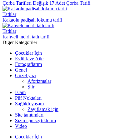
Çorba Tarifleri Değişik 17 Adet Çorba Tarifi
Tatlılar
Kakaolu padişah lokumu tarifi
Tatlılar
Kahveli incirli tatlı tarifi
Diğer Kategoriler
Çocuklar İçin
Evlilik ve Aile
Fotograflarım
Genel
Güzel yazı
Aforizmalar
Şiir
İslam
Püf Noktaları
Sağlıklı yaşam
Zayıflamak için
Site tanıtımları
Sizin için seçtiklerim
Video
Çocuklar İçin