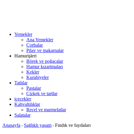
Yemekler
Ana Yemekler
Çorbalar
Pilav ve makarnalar
Hamurişleri
Börek ve poğaçalar
Hamur kızartmaları
Kekler
Kurabiyeler
Tatlılar
Pastalar
Çizkek ve tartlar
içecekler
Kahvaltılıklar
Reçel ve marmelatlar
Salatalar
Anasayfa
Sağlıklı yaşam
Fındık ve faydaları
>
>