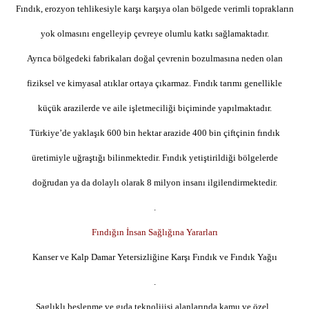
Fındık, erozyon tehlikesiyle karşı karşıya olan bölgede verimli toprakların
yok olmasını engelleyip çevreye olumlu katkı sağlamaktadır.
Ayrıca bölgedeki fabrikaları doğal çevrenin bozulmasına neden olan
fiziksel ve kimyasal atıklar ortaya çıkarmaz. Fındık tarımı genellikle
küçük arazilerde ve aile işletmeciliği biçiminde yapılmaktadır.
Türkiye’de yaklaşık 600 bin hektar arazide 400 bin çiftçinin fındık
üretimiyle uğraştığı bilinmektedir. Fındık yetiştirildiği bölgelerde
doğrudan ya da dolaylı olarak 8 milyon insanı ilgilendirmektedir.
.
Fındığın İnsan Sağlığına Yararları
Kanser ve Kalp Damar Yetersizliğine Karşı Fındık ve Fındık Yağıı
.
Saglıklı beslenme ve gıda teknolijisi alanlarında kamu ve özel .