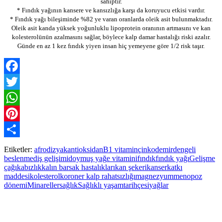
sahiptir.
* Fındık yağının kansere ve kansızlığa karşı da koruyucu etkisi vardır.
* Fındık yağı bileşiminde %82 ye varan oranlarda oleik asit bulunmaktadır.
Oleik asit kanda yüksek yoğunluklu lipoprotein oranının artmasını ve kan
kolesterolünün azalmasını sağlar, böylece kalp damar hastalığı riski azalır.
Günde en az 1 kez fındık yiyen insan hiç yemeyene göre 1/2 risk taşır.
Facebook
Twitter
WhatsApp
Pinterest
Paylaş
Etiketler:
afrodizyak
antioksidan
B1 vitamin
çinko
demir
dengeli
beslenme
diş gelişimi
doymuş yağ
e vitamini
fındık
fındık yağı
Gelişme
çağı
kabızlık
kalın barsak hastalıkları
kan şekeri
kanser
katkı
maddesi
kolesterol
koroner kalp rahatsızlığı
magnezyum
menopoz
dönemi
Minareller
sağlık
Sağlıklı yaşam
tarihçesi
yağlar