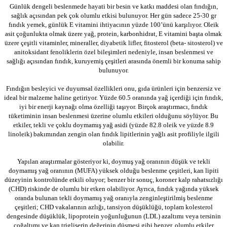
Günlük dengeli beslenmede hayati bir besin ve katkı maddesi olan fındığın,
sağlık açısından pek çok olumlu etkisi bulunuyor. Her gün sadece 25-30 gr
fındık yemek, günlük E vitamini ihtiyacının yüzde 100’ünü karşılıyor. Oleik
asit çoğunlukta olmak üzere yağ, protein, karbonhidrat, E vitamini başta olmak
üzere çeşitli vitaminler, mineraller, diyabetik lifler, fitosterol (beta- sitosterol) ve
anitoksidant fenoliklerin özel bileşimleri nedeniyle, insan beslenmesi ve
sağlığı açısından fındık, kuruyemiş çeşitleri arasında önemli bir konuma sahip
bulunuyor.
Fındığın besleyici ve duyumsal özellikleri onu, gıda ürünleri için benzersiz ve
ideal bir malzeme haline getiriyor. Yüzde 60.5 oranında yağ içerdiği için fındık,
iyi bir enerji kaynağı olma özelliği taşıyor. Birçok araştırmacı, fındık
tüketiminin insan beslenmesi üzerine olumlu etkileri olduğunu söylüyor. Bu
etkiler, tekli ve çoklu doymamış yağ asidi (yüzde 82.8 oleik ve yüzde 8.9
linoleik) bakımından zengin olan fındık lipitlerinin yağlı asit profiliyle ilgili
olabilir.
Yapılan araştırmalar gösteriyor ki, doymuş yağ oranının düşük ve tekli
doymamış yağ oranının (MUFA) yüksek olduğu beslenme çeşitleri, kan lipiti
düzeyinin kontrolünde etkili oluyor; benzer bir sonuç, koroner kalp rahatsızlığı
(CHD) riskinde de olumlu bir etken olabiliyor. Ayrıca, fındık yağında yüksek
oranda bulunan tekli doymamış yağ oranıyla zenginleştirilmiş beslenme
çeşitleri; CHD vakalarının azlığı, tansiyon düşüklüğü, toplam kolesterol
dengesinde düşüklük, lipoprotein yoğunluğunun (LDL) azaltımı veya tersinin
çoğaltımı ve kan trigliserin değerinin düşmesi gibi benzer, olumlu etkiler