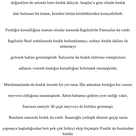
değnekleri de aslında birer fındık dalıydı. Araplar’a göre elinde fındık
dalı bulunan bir kimse, kendini bütün kötülüklerden koruyabilirdi.
Fındığın kutsallığına inanan uluslar arasında İngilizlerle Fransızlar da vardı.
İngilizler Noel sofralarında fındık bulundurmayı, sofrayı fındık dalları ile
süslemeyi
gelenek haline getirmişlerdi. İtalyanlar da fındık türlerine ermişlerinin
adlarını vererek fındığın kutsallığını belirtmek istemişlerdir.
Müslümanlarda da fındık önemli bir yer tutar. Din adamları fındığın bir cennet
meyvesi olduğuna inanmışlardı. Adem babamız gökten yere indiği vakit,
Tanrının emriyle 30 çeşit meyveyi de birlikte getirmişti.
Bunların arasında fındık da vardı. İnsanoğlu yerleşik düzene geçip tarım
yapmaya başladığından beri pek çok bitkiyi ekip biçmiştir. Fındık da bunlardan
biridir.