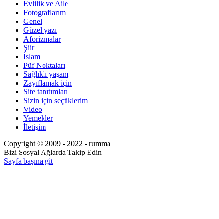
Evlilik ve Aile
Fotograflarım
Genel
Güzel yazı
Aforizmalar
Şiir
İslam
Püf Noktaları
Sağlıklı yaşam
Zayıflamak için
Site tanıtımları
Sizin için seçtiklerim
Video
Yemekler
İletişim
Copyright © 2009 - 2022 - rumma
Bizi Sosyal Ağlarda Takip Edin
Sayfa başına git