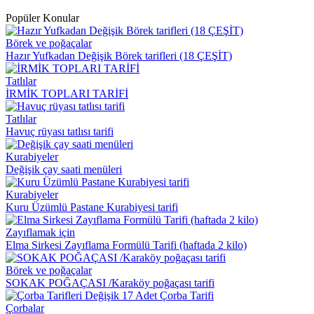
Popüler Konular
Börek ve poğaçalar
Hazır Yufkadan Değişik Börek tarifleri (18 ÇEŞİT)
Tatlılar
İRMİK TOPLARI TARİFİ
Tatlılar
Havuç rüyası tatlısı tarifi
Kurabiyeler
Değişik çay saati menüleri
Kurabiyeler
Kuru Üzümlü Pastane Kurabiyesi tarifi
Zayıflamak için
Elma Sirkesi Zayıflama Formülü Tarifi (haftada 2 kilo)
Börek ve poğaçalar
SOKAK POĞAÇASI /Karaköy poğaçası tarifi
Çorbalar