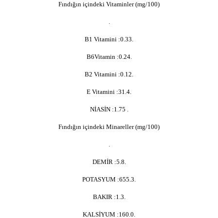
Fındığın içindeki Vitaminler (mg/100)
.
B1 Vitamini :0.33.
B6Vitamin :0.24.
B2 Vitamini :0.12.
E Vitamini :31.4.
NİASİN :1.75 .
Fındığın içindeki Minareller (mg/100)
.
DEMİR :5.8.
POTASYUM :655.3.
BAKIR :1.3.
KALSİYUM :160.0.