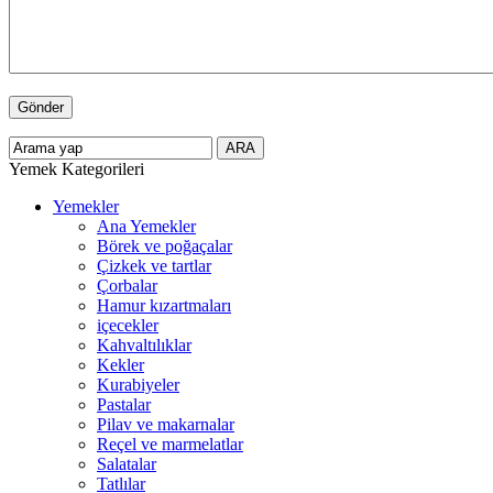
Yemek Kategorileri
Yemekler
Ana Yemekler
Börek ve poğaçalar
Çizkek ve tartlar
Çorbalar
Hamur kızartmaları
içecekler
Kahvaltılıklar
Kekler
Kurabiyeler
Pastalar
Pilav ve makarnalar
Reçel ve marmelatlar
Salatalar
Tatlılar